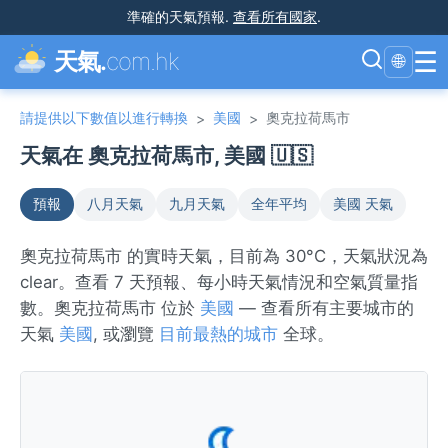
準確的天氣預報
.
查看所有國家
.
☰
天氣.
com.hk
🌐
請提供以下數值以進行轉換
美國
奧克拉荷馬市
>
>
天氣在 奧克拉荷馬市, 美國 🇺🇸
預報
八月天氣
九月天氣
全年平均
美國 天氣
奧克拉荷馬市 的實時天氣，目前為 30°C，天氣狀況為
clear。查看 7 天預報、每小時天氣情況和空氣質量指
數。奧克拉荷馬市 位於
美國
— 查看所有主要城市的
天氣
美國
, 或瀏覽
目前最熱的城市
全球。