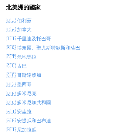
北美洲的國家
🇧🇿 伯利茲
🇨🇦 加拿大
🇹🇹 千里達及托巴哥
🇧🇶 博奈爾、聖尤斯特歇斯和薩巴
🇬🇹 危地馬拉
🇨🇺 古巴
🇨🇷 哥斯達黎加
🇲🇽 墨西哥
🇩🇲 多米尼克
🇩🇴 多米尼加共和國
🇦🇮 安圭拉
🇦🇬 安提瓜和巴布達
🇳🇮 尼加拉瓜