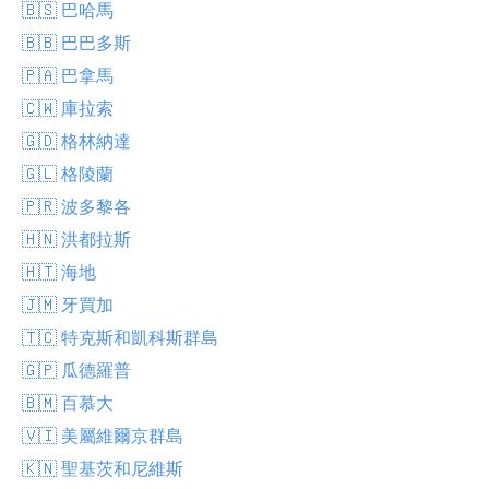
🇧🇸 巴哈馬
🇧🇧 巴巴多斯
🇵🇦 巴拿馬
🇨🇼 庫拉索
🇬🇩 格林納達
🇬🇱 格陵蘭
🇵🇷 波多黎各
🇭🇳 洪都拉斯
🇭🇹 海地
🇯🇲 牙買加
🇹🇨 特克斯和凱科斯群島
🇬🇵 瓜德羅普
🇧🇲 百慕大
🇻🇮 美屬維爾京群島
🇰🇳 聖基茨和尼維斯