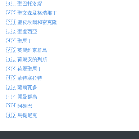
🇧🇱 聖巴托洛繆
🇻🇨 聖文森及格瑞那丁
🇵🇲 聖皮埃爾和密克隆
🇱🇨 聖盧西亞
🇲🇫 聖馬丁
🇻🇬 英屬維京群島
🇳🇱 荷屬安的列斯
🇸🇽 荷屬聖馬丁
🇲🇸 蒙特塞拉特
🇸🇻 薩爾瓦多
🇰🇾 開曼群島
🇦🇼 阿魯巴
🇲🇶 馬提尼克