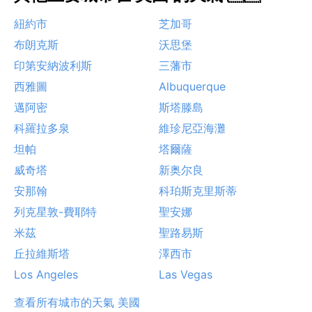
紐約市
芝加哥
布朗克斯
沃思堡
印第安納波利斯
三藩市
西雅圖
Albuquerque
邁阿密
斯塔滕島
科羅拉多泉
維珍尼亞海灘
坦帕
塔爾薩
威奇塔
新奥尔良
安那翰
科珀斯克里斯蒂
列克星敦-費耶特
聖安娜
米茲
聖路易斯
丘拉維斯塔
澤西市
Los Angeles
Las Vegas
查看所有城市的天氣 美國