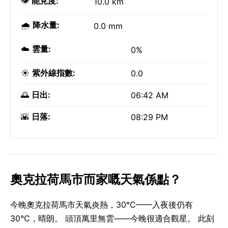
👁️
能見度:
10.0 km
🌧️
降水量:
0.0 mm
☁️
雲量:
0%
☀️
紫外線指數:
0.0
🌅
日出:
06:42 AM
🌇
日落:
08:29 PM
奧克拉荷馬市而家嘅天氣係點？
今晚奧克拉荷馬市天氣炎熱，30°C——入夜後仍有
30°C，晴朗。 頭頂萬里無雲——今晚很適合觀星。 此刻