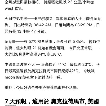
空氣感覺與讀數相符。 持續嘅微風以 23 公里/小時從
west 吹緊。
今日空氣中等——EPA指數2；異常敏感的人士可能會留意
到。 日出時間為 06:42 AM，日落時間為 08:29 PM，日
照時長 13 小時 47 分鐘。
留意吓——有 57% 機會落雨，最多可達 5 毫米。 暫時仲
乾爽，但大約喺 21 開始有機會落雨。 今日比正常暖——
大約比8月典型高溫34°C高出8°C。
本週氣溫波動不大 — 最高接近 41°C，最低約 23°C。 今
日最高溫遠低於奧克拉荷馬市同日紀錄42°C。 今晚嘅
moon喺晴朗夜空下絕對值得一睇。
重點：今日好適合去奧克拉荷馬市戶外活動。
7 天預報，適用於 奧克拉荷馬市, 美國