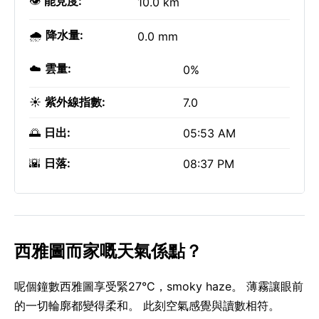
👁️
能見度:
10.0 km
🌧️
降水量:
0.0 mm
☁️
雲量:
0%
☀️
紫外線指數:
7.0
🌅
日出:
05:53 AM
🌇
日落:
08:37 PM
西雅圖而家嘅天氣係點？
呢個鐘數西雅圖享受緊27°C，smoky haze。 薄霧讓眼前
的一切輪廓都變得柔和。 此刻空氣感覺與讀數相符。