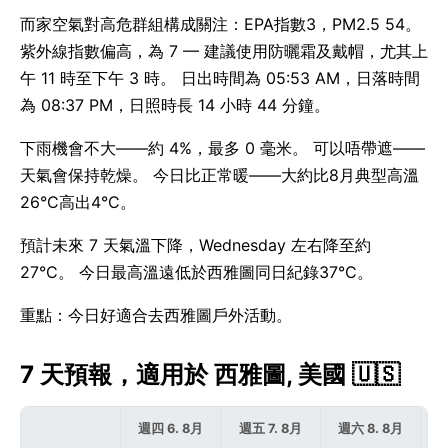
而家空氣對高危群組構成關注：EPA指數3，PM2.5 54。
紫外線指數偏高，為 7 — 建議使用防曬霜及戴帽，尤其上
午 11 時至下午 3 時。 日出時間為 05:53 AM，日落時間
為 08:37 PM，日照時長 14 小時 44 分鐘。
下雨機會不大——約 4%，最多 0 毫米。 可以唔帶遮——
天氣會保持乾燥。 今日比正常暖——大約比8月典型高溫
26°C高出4°C。
預計未來 7 天氣溫下降，Wednesday 左右降至約
27°C。 今日最高溫遠低於西雅圖同日紀錄37°C。
重點：今日好適合去西雅圖戶外活動。
7 天預報，適用於 西雅圖, 美國 🇺🇸
週四 6. 8月
週五 7. 8月
週六 8. 8月
週