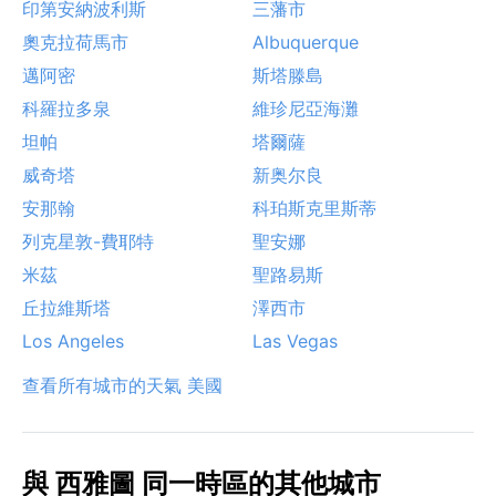
印第安納波利斯
三藩市
奧克拉荷馬市
Albuquerque
邁阿密
斯塔滕島
科羅拉多泉
維珍尼亞海灘
坦帕
塔爾薩
威奇塔
新奥尔良
安那翰
科珀斯克里斯蒂
列克星敦-費耶特
聖安娜
米茲
聖路易斯
丘拉維斯塔
澤西市
Los Angeles
Las Vegas
查看所有城市的天氣 美國
與 西雅圖 同一時區的其他城市