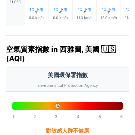
11.0°C
1% 下雨
1% 下雨
1% 下雨
1% 下雨
1% 
↑
↑
↑
↑
↑
8.0 km/h
9.0 km/h
11.0 km/h
12.0 km/h
11.0 
空氣質素指數 in 西雅圖, 美國 🇺🇸
(AQI)
美國環保署指數
Environmental Protection Agency
3
1
2
3
4
5
6
對敏感人群不健康