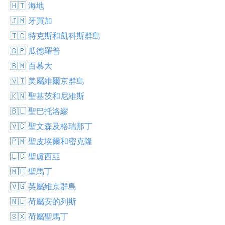
🇭🇹 海地
🇯🇲 牙買加
🇹🇨 特克斯和凱科斯群島
🇬🇵 瓜德羅普
🇧🇲 百慕大
🇻🇮 美屬維爾京群島
🇰🇳 聖基茨和尼維斯
🇧🇱 聖巴托洛繆
🇻🇨 聖文森及格瑞那丁
🇵🇲 聖皮埃爾和密克隆
🇱🇨 聖盧西亞
🇲🇫 聖馬丁
🇻🇬 英屬維京群島
🇳🇱 荷屬安的列斯
🇸🇽 荷屬聖馬丁