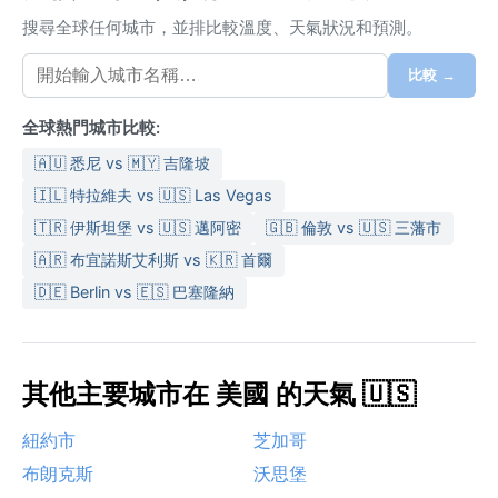
搜尋全球任何城市，並排比較溫度、天氣狀況和預測。
比較 →
全球熱門城市比較:
🇦🇺 悉尼 vs 🇲🇾 吉隆坡
🇮🇱 特拉維夫 vs 🇺🇸 Las Vegas
🇹🇷 伊斯坦堡 vs 🇺🇸 邁阿密
🇬🇧 倫敦 vs 🇺🇸 三藩市
🇦🇷 布宜諾斯艾利斯 vs 🇰🇷 首爾
🇩🇪 Berlin vs 🇪🇸 巴塞隆納
其他主要城市在 美國 的天氣 🇺🇸
紐約市
芝加哥
布朗克斯
沃思堡