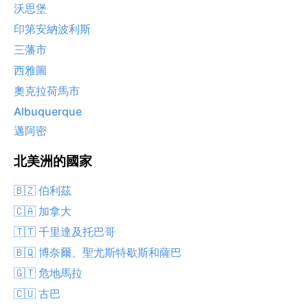
沃思堡
印第安納波利斯
三藩市
西雅圖
奧克拉荷馬市
Albuquerque
邁阿密
北美洲的國家
🇧🇿 伯利茲
🇨🇦 加拿大
🇹🇹 千里達及托巴哥
🇧🇶 博奈爾、聖尤斯特歇斯和薩巴
🇬🇹 危地馬拉
🇨🇺 古巴