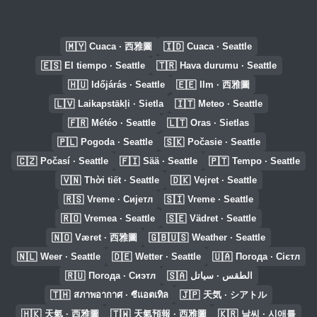
🇲🇾
🇮🇩
Cuaca · 西雅圖
Cuaca · Seattle
🇪🇸
🇹🇷
El tiempo · Seattle
Hava durumu · Seattle
🇭🇺
🇪🇪
Időjárás · Seattle
Ilm · 西雅圖
🇱🇻
🇮🇹
Laikapstākļi · Sietla
Meteo · Seattle
🇫🇷
🇱🇹
Météo · Seattle
Oras · Sietlas
🇵🇱
🇸🇰
Pogoda · Seattle
Počasie · Seattle
🇨🇿
🇫🇮
🇵🇹
Počasí · Seattle
Sää · Seattle
Tempo · Seattle
🇻🇳
🇩🇰
Thời tiết · Seattle
Vejret · Seattle
🇷🇸
🇸🇮
Vreme · Сијетл
Vreme · Seattle
🇷🇴
🇸🇪
Vremea · Seattle
Vädret · Seattle
🇳🇴
🇬🇧🇺🇸
Været · 西雅圖
Weather · Seattle
🇳🇱
🇩🇪
🇺🇦
Weer · Seattle
Wetter · Seattle
Погода · Сієтл
🇷🇺
🇸🇦
Погода · Сиэтл
الطقس · سياتل
🇹🇭
🇯🇵
สภาพอากาศ · ซีแอตเทิล
天気 · シアトル
🇭🇰
🇹🇼
🇰🇷
天氣 · 西雅圖
天氣預報 · 西雅圖
날씨 · 시애틀