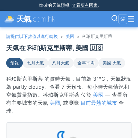
準確的天氣預報
.
查看所有國家
.
☰
天氣.
com.hk
🌐
請提供以下數值以進行轉換
美國
科珀斯克里斯蒂
>
>
天氣在 科珀斯克里斯蒂, 美國 🇺🇸
預報
七月天氣
八月天氣
全年平均
美國 天氣
科珀斯克里斯蒂 的實時天氣，目前為 31°C，天氣狀況
為 partly cloudy。查看 7 天預報、每小時天氣情況和
空氣質量指數。科珀斯克里斯蒂 位於
美國
— 查看所
有主要城市的天氣
美國
, 或瀏覽
目前最熱的城市
全
球。