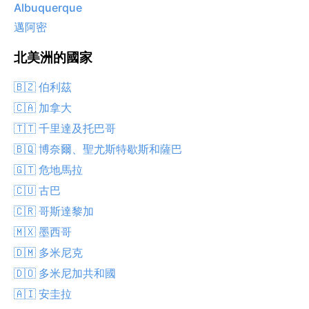
Albuquerque
邁阿密
北美洲的國家
🇧🇿 伯利茲
🇨🇦 加拿大
🇹🇹 千里達及托巴哥
🇧🇶 博奈爾、聖尤斯特歇斯和薩巴
🇬🇹 危地馬拉
🇨🇺 古巴
🇨🇷 哥斯達黎加
🇲🇽 墨西哥
🇩🇲 多米尼克
🇩🇴 多米尼加共和國
🇦🇮 安圭拉