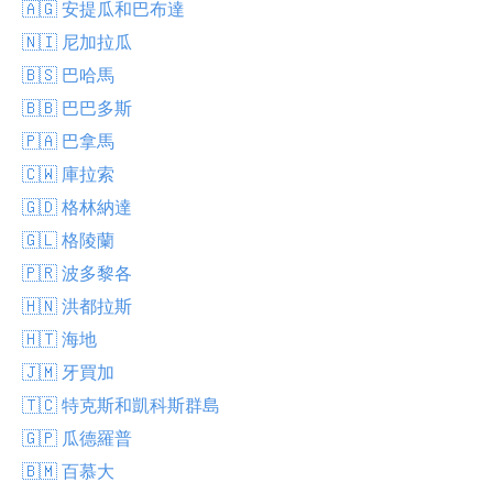
🇦🇬 安提瓜和巴布達
🇳🇮 尼加拉瓜
🇧🇸 巴哈馬
🇧🇧 巴巴多斯
🇵🇦 巴拿馬
🇨🇼 庫拉索
🇬🇩 格林納達
🇬🇱 格陵蘭
🇵🇷 波多黎各
🇭🇳 洪都拉斯
🇭🇹 海地
🇯🇲 牙買加
🇹🇨 特克斯和凱科斯群島
🇬🇵 瓜德羅普
🇧🇲 百慕大