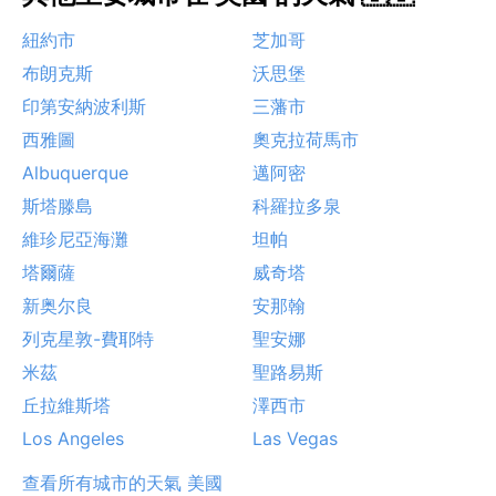
紐約市
芝加哥
布朗克斯
沃思堡
印第安納波利斯
三藩市
西雅圖
奧克拉荷馬市
Albuquerque
邁阿密
斯塔滕島
科羅拉多泉
維珍尼亞海灘
坦帕
塔爾薩
威奇塔
新奥尔良
安那翰
列克星敦-費耶特
聖安娜
米茲
聖路易斯
丘拉維斯塔
澤西市
Los Angeles
Las Vegas
查看所有城市的天氣 美國