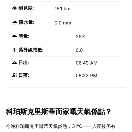
👁️
能見度:
16.1 km
🌧️
降水量:
0.0 mm
☁️
雲量:
25%
☀️
紫外線指數:
0.0
🌅
日出:
06:49 AM
🌇
日落:
08:22 PM
科珀斯克里斯蒂而家嘅天氣係點？
今晚科珀斯克里斯蒂天氣炎熱，31°C——入夜後仍有