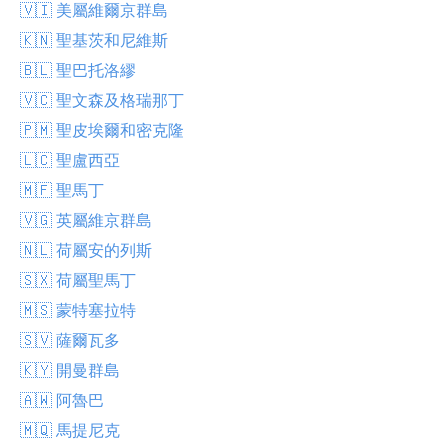
🇻🇮 美屬維爾京群島
🇰🇳 聖基茨和尼維斯
🇧🇱 聖巴托洛繆
🇻🇨 聖文森及格瑞那丁
🇵🇲 聖皮埃爾和密克隆
🇱🇨 聖盧西亞
🇲🇫 聖馬丁
🇻🇬 英屬維京群島
🇳🇱 荷屬安的列斯
🇸🇽 荷屬聖馬丁
🇲🇸 蒙特塞拉特
🇸🇻 薩爾瓦多
🇰🇾 開曼群島
🇦🇼 阿魯巴
🇲🇶 馬提尼克