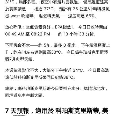
31°C，局部多雲。 夜空中有幾片雲飄過。 體感溫度遠高
於實際讀數——接近 37°C。 預計有 25 公里/小時嘅微風
從 west 吹過嚟。 黏笠嘅天氣——濕度高達 66%。
放心呼吸：空氣質素良好，EPA指數1。 今日日照時間由
06:49 AM 至 08:22 PM——約 13 小時 33 分鐘。
下雨機會不大——約 5%，最多 0 毫米。 下午氣溫逐漸上
升，約在14左右達到最高33°C。 今日係科珀斯克里斯蒂
嘅7月典型天氣。
本週氣溫變化不大，大部分下午接近 34°C。 今日最高溫
遠低於科珀斯克里斯蒂同日紀錄38°C。
總結：喺科珀斯克里斯蒂今日要補充水分、搵陰涼地方，
同埋避免中午曬太陽。
7 天預報，適用於 科珀斯克里斯蒂, 美