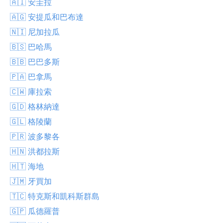
🇦🇮 安圭拉
🇦🇬 安提瓜和巴布達
🇳🇮 尼加拉瓜
🇧🇸 巴哈馬
🇧🇧 巴巴多斯
🇵🇦 巴拿馬
🇨🇼 庫拉索
🇬🇩 格林納達
🇬🇱 格陵蘭
🇵🇷 波多黎各
🇭🇳 洪都拉斯
🇭🇹 海地
🇯🇲 牙買加
🇹🇨 特克斯和凱科斯群島
🇬🇵 瓜德羅普