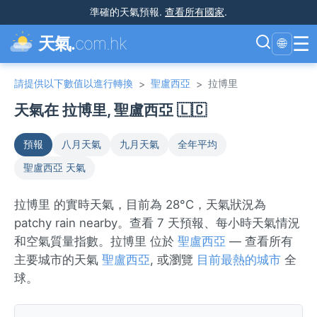
準確的天氣預報
.
查看所有國家
.
☰
天氣.
com.hk
🌐
請提供以下數值以進行轉換
聖盧西亞
拉博里
>
>
天氣在 拉博里, 聖盧西亞 🇱🇨
預報
八月天氣
九月天氣
全年平均
聖盧西亞 天氣
拉博里 的實時天氣，目前為 28°C，天氣狀況為
patchy rain nearby。查看 7 天預報、每小時天氣情況
和空氣質量指數。拉博里 位於
聖盧西亞
— 查看所有
主要城市的天氣
聖盧西亞
, 或瀏覽
目前最熱的城市
全
球。