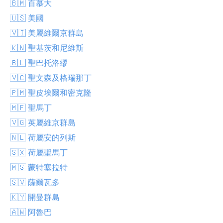
🇧🇲 百慕大
🇺🇸 美國
🇻🇮 美屬維爾京群島
🇰🇳 聖基茨和尼維斯
🇧🇱 聖巴托洛繆
🇻🇨 聖文森及格瑞那丁
🇵🇲 聖皮埃爾和密克隆
🇲🇫 聖馬丁
🇻🇬 英屬維京群島
🇳🇱 荷屬安的列斯
🇸🇽 荷屬聖馬丁
🇲🇸 蒙特塞拉特
🇸🇻 薩爾瓦多
🇰🇾 開曼群島
🇦🇼 阿魯巴