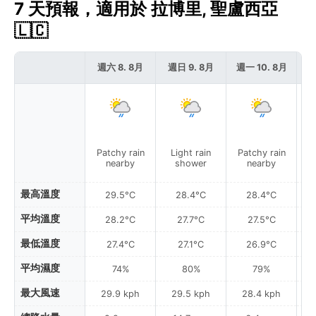
7 天預報，適用於 拉博里, 聖盧西亞
🇱🇨
週六 8. 8月
週日 9. 8月
週一 10. 8月
週
Patchy rain
Light rain
Patchy rain
P
nearby
shower
nearby
最高溫度
29.5°C
28.4°C
28.4°C
平均溫度
28.2°C
27.7°C
27.5°C
最低溫度
27.4°C
27.1°C
26.9°C
平均濕度
74%
80%
79%
最大風速
29.9 kph
29.5 kph
28.4 kph