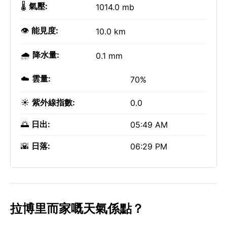
🌡️
氣壓:
1014.0 mb
👁️
能見度:
10.0 km
🌧️
降水量:
0.1 mm
☁️
雲量:
70%
☀️
紫外線指數:
0.0
🌅
日出:
05:49 AM
🌇
日落:
06:29 PM
拉博里而家嘅天氣係點？