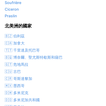
Soufrière
Ciceron
Praslin
北美洲的國家
🇧🇿 伯利茲
🇨🇦 加拿大
🇹🇹 千里達及托巴哥
🇧🇶 博奈爾、聖尤斯特歇斯和薩巴
🇬🇹 危地馬拉
🇨🇺 古巴
🇨🇷 哥斯達黎加
🇲🇽 墨西哥
🇩🇲 多米尼克
🇩🇴 多米尼加共和國