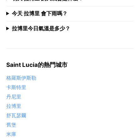
今天 拉博里 會下雨嗎？
拉博里今日氣溫是多少？
Saint Lucia的熱門城市
格羅斯伊斯勒
卡斯特里
丹尼里
拉博里
舒瓦瑟爾
舊堡
米庫