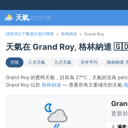
天氣.
com.hk
請提供以下數值以進行轉換
格林納達
>
>
Grand Roy
天氣在 Grand Roy, 格林納達 🇬
預報
八月天氣
九月天氣
全年平均
格林納達 
Grand Roy 的實時天氣，目前為 27°C，天氣狀況為 pa
Grand Roy 位於
格林納達
— 查看所有主要城市的天氣
Gra
更新於 
💧
濕度: