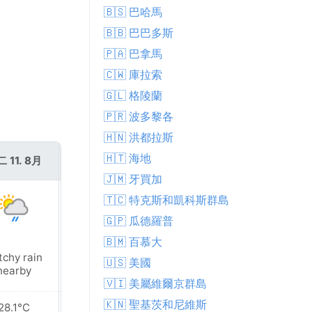
🇧🇸 巴哈馬
🇧🇧 巴巴多斯
🇵🇦 巴拿馬
🇨🇼 庫拉索
🇬🇱 格陵蘭
🇵🇷 波多黎各
🇭🇳 洪都拉斯
🇭🇹 海地
 11. 8月
週三 12. 8月
🇯🇲 牙買加
🇹🇨 特克斯和凱科斯群島
🇬🇵 瓜德羅普
🇧🇲 百慕大
tchy rain
Patchy rain
🇺🇸 美國
nearby
nearby
🇻🇮 美屬維爾京群島
🇰🇳 聖基茨和尼維斯
28.1°C
28.0°C