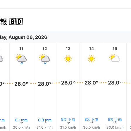
 🇬🇩
ay, August 06, 2026
0
11
12
13
14
15
28.0°
28.0°
28.0°
0°
28.0°
28.0°
9% 下雨
8% 下雨
9% 下雨
 mm
0.1 mm
0.0 mm
↑
↑
↑
↑
↑
↑
km/h
30.0 km/h
31.0 km/h
31.0 km/h
30.0 km/h
30.0 km/h