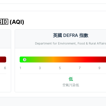
 (AQI)
英國 DEFRA 指數
Department for Environment, Food & Rural Affair
1
6
1
3
5
7
9
低
空氣污染低