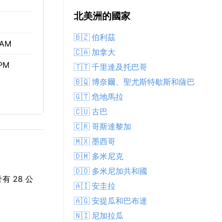
北美洲的國家
🇧🇿 伯利茲
 AM
🇨🇦 加拿大
 PM
🇹🇹 千里達及托巴哥
🇧🇶 博奈爾、聖尤斯特歇斯和薩巴
🇬🇹 危地馬拉
🇨🇺 古巴
🇨🇷 哥斯達黎加
🇲🇽 墨西哥
🇩🇲 多米尼克
🇩🇴 多米尼加共和國
有 28 公
🇦🇮 安圭拉
🇦🇬 安提瓜和巴布達
🇳🇮 尼加拉瓜