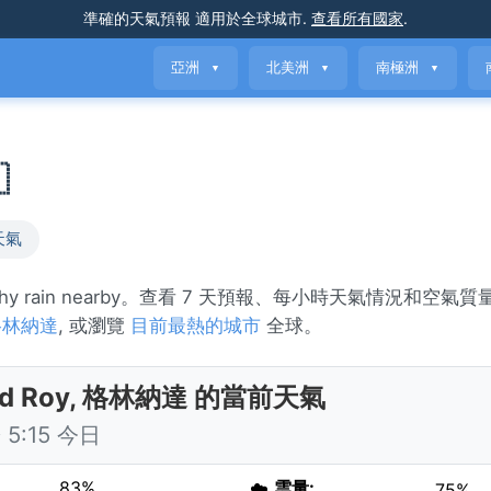
準確的天氣預報
適用於全球城市
.
查看所有國家
.
亞洲
北美洲
南極洲
▼
▼
▼

天氣
tchy rain nearby。查看 7 天預報、每小時天氣情況和空氣
格林納達
, 或瀏覽
目前最熱的城市
全球。
nd Roy, 格林納達 的當前天氣
5:15 今日
83%
☁️
雲量:
75%