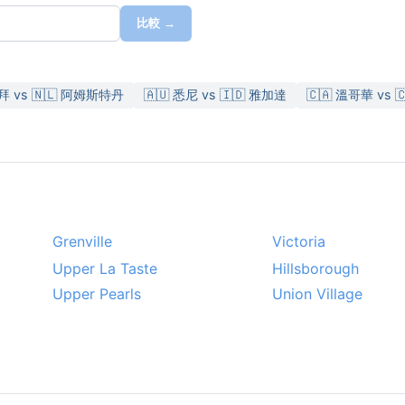
比較 →
杜拜 vs 🇳🇱 阿姆斯特丹
🇦🇺 悉尼 vs 🇮🇩 雅加達
🇨🇦 溫哥華 vs 
Grenville
Victoria
Upper La Taste
Hillsborough
Upper Pearls
Union Village