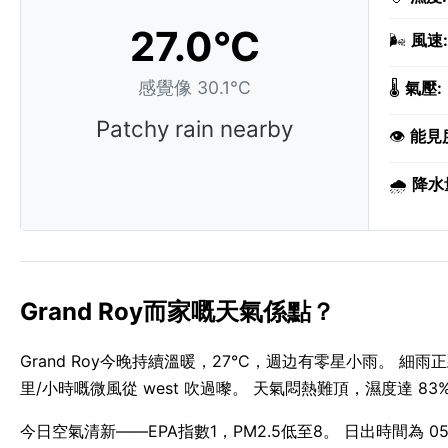
27.0°C
🌬️
風速:
感覺像 30.1°C
🌡️
氣壓:
Patchy rain nearby
👁️
能見
🌧️
降水
Grand Roy而家嘅天氣係點？
Grand Roy今晚持續溫暖，27°C，週边有零星小雨。 細雨正飄
里/小時嘅微風從 west 吹過嚟。 天氣悶熱難頂，濕度達 83
今日空氣清新——EPA指數1，PM2.5低至8。 日出時間為 05:5