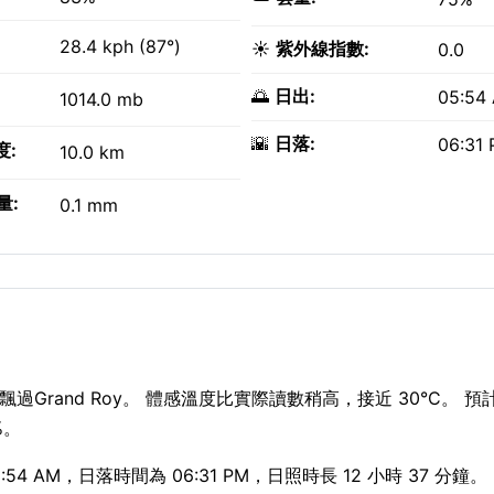
28.4 kph (87°)
☀️
紫外線指數:
0.0
🌅
日出:
05:54
1014.0 mb
🌇
日落:
06:31
度:
10.0 km
量:
0.1 mm
過Grand Roy。 體感溫度比實際讀數稍高，接近 30°C。 預計
%。
4 AM，日落時間為 06:31 PM，日照時長 12 小時 37 分鐘。