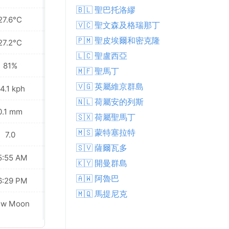
🇧🇱 聖巴托洛繆
27.6°C
27.6°C
🇻🇨 聖文森及格瑞那丁
🇵🇲 聖皮埃爾和密克隆
27.2°C
27.2°C
🇱🇨 聖盧西亞
81%
81%
🇲🇫 聖馬丁
🇻🇬 英屬維京群島
4.1 kph
31.3 kph
🇳🇱 荷屬安的列斯
0.1 mm
2.2 mm
🇸🇽 荷屬聖馬丁
🇲🇸 蒙特塞拉特
7.0
7.0
🇸🇻 薩爾瓦多
5:55 AM
05:55 AM
🇰🇾 開曼群島
🇦🇼 阿魯巴
6:29 PM
06:28 PM
🇲🇶 馬提尼克
ew Moon
New Moon