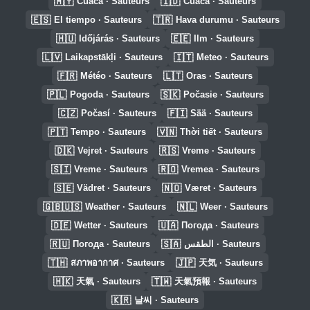
🇲🇾
🇮🇩
Cuaca · Sauteurs
Cuaca · Sauteurs
🇪🇸
🇹🇷
El tiempo · Sauteurs
Hava durumu · Sauteurs
🇭🇺
🇪🇪
Időjárás · Sauteurs
Ilm · Sauteurs
🇱🇻
🇮🇹
Laikapstākļi · Sauteurs
Meteo · Sauteurs
🇫🇷
🇱🇹
Météo · Sauteurs
Oras · Sauteurs
🇵🇱
🇸🇰
Pogoda · Sauteurs
Počasie · Sauteurs
🇨🇿
🇫🇮
Počasí · Sauteurs
Sää · Sauteurs
🇵🇹
🇻🇳
Tempo · Sauteurs
Thời tiết · Sauteurs
🇩🇰
🇷🇸
Vejret · Sauteurs
Vreme · Sauteurs
🇸🇮
🇷🇴
Vreme · Sauteurs
Vremea · Sauteurs
🇸🇪
🇳🇴
Vädret · Sauteurs
Været · Sauteurs
🇬🇧🇺🇸
🇳🇱
Weather · Sauteurs
Weer · Sauteurs
🇩🇪
🇺🇦
Wetter · Sauteurs
Погода · Sauteurs
🇷🇺
🇸🇦
Погода · Sauteurs
الطقس · Sauteurs
🇹🇭
🇯🇵
สภาพอากาศ · Sauteurs
天気 · Sauteurs
🇭🇰
🇹🇼
天氣 · Sauteurs
天氣預報 · Sauteurs
🇰🇷
날씨 · Sauteurs