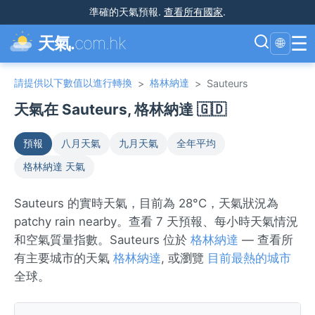
準確的天氣預報
.
查看所有國家
.
☰
天氣.
com.hk
🌐
請提供以下數值以進行轉換
格林納達
>
>
Sauteurs
天氣在 Sauteurs, 格林納達 🇬🇩
預報
八月天氣
九月天氣
全年平均
格林納達 天氣
Sauteurs 的實時天氣，目前為 28°C，天氣狀況為
patchy rain nearby。查看 7 天預報、每小時天氣情況
和空氣質量指數。Sauteurs 位於
格林納達
— 查看所
有主要城市的天氣
格林納達
, 或瀏覽
目前最熱的城市
全球。