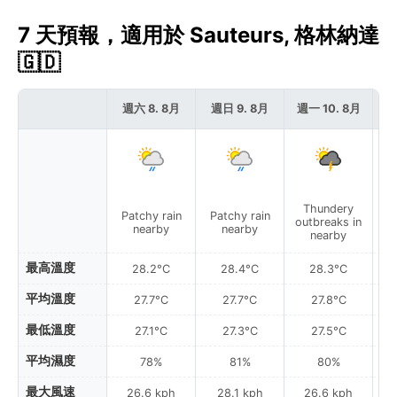
7 天預報，適用於 Sauteurs, 格林納達
🇬🇩
週六 8. 8月
週日 9. 8月
週一 10. 8月
週
Thundery
Patchy rain
Patchy rain
P
outbreaks in
nearby
nearby
nearby
最高溫度
28.2°C
28.4°C
28.3°C
平均溫度
27.7°C
27.7°C
27.8°C
最低溫度
27.1°C
27.3°C
27.5°C
平均濕度
78%
81%
80%
最大風速
26.6 kph
28.1 kph
26.6 kph