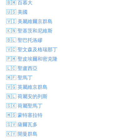
🇧🇲 百慕大
🇺🇸 美國
🇻🇮 美屬維爾京群島
🇰🇳 聖基茨和尼維斯
🇧🇱 聖巴托洛繆
🇻🇨 聖文森及格瑞那丁
🇵🇲 聖皮埃爾和密克隆
🇱🇨 聖盧西亞
🇲🇫 聖馬丁
🇻🇬 英屬維京群島
🇳🇱 荷屬安的列斯
🇸🇽 荷屬聖馬丁
🇲🇸 蒙特塞拉特
🇸🇻 薩爾瓦多
🇰🇾 開曼群島