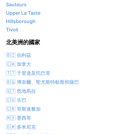
Sauteurs
Upper La Taste
Hillsborough
Tivoli
北美洲的國家
🇧🇿 伯利茲
🇨🇦 加拿大
🇹🇹 千里達及托巴哥
🇧🇶 博奈爾、聖尤斯特歇斯和薩巴
🇬🇹 危地馬拉
🇨🇺 古巴
🇨🇷 哥斯達黎加
🇲🇽 墨西哥
🇩🇲 多米尼克