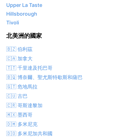
Upper La Taste
Hillsborough
Tivoli
北美洲的國家
🇧🇿 伯利茲
🇨🇦 加拿大
🇹🇹 千里達及托巴哥
🇧🇶 博奈爾、聖尤斯特歇斯和薩巴
🇬🇹 危地馬拉
🇨🇺 古巴
🇨🇷 哥斯達黎加
🇲🇽 墨西哥
🇩🇲 多米尼克
🇩🇴 多米尼加共和國