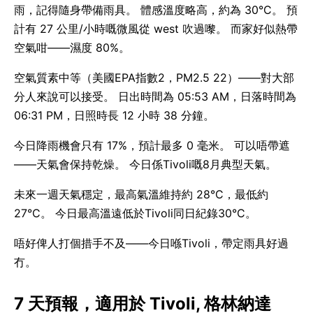
雨，記得隨身帶備雨具。 體感溫度略高，約為 30°C。 預
計有 27 公里/小時嘅微風從 west 吹過嚟。 而家好似熱帶
空氣咁——濕度 80%。
空氣質素中等（美國EPA指數2，PM2.5 22）——對大部
分人來說可以接受。 日出時間為 05:53 AM，日落時間為
06:31 PM，日照時長 12 小時 38 分鐘。
今日降雨機會只有 17%，預計最多 0 毫米。 可以唔帶遮
——天氣會保持乾燥。 今日係Tivoli嘅8月典型天氣。
未來一週天氣穩定，最高氣溫維持約 28°C，最低約
27°C。 今日最高溫遠低於Tivoli同日紀錄30°C。
唔好俾人打個措手不及——今日喺Tivoli，帶定雨具好過
冇。
7 天預報，適用於 Tivoli, 格林納達