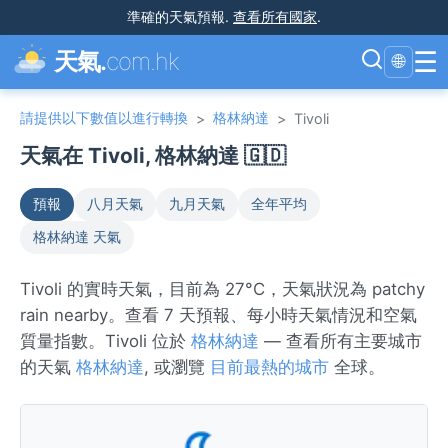
準確的天氣預報
.
查看所有國家
.
☰
天氣.
com.hk
🌐
請提供以下數值以進行轉換
格林納達
>
>
Tivoli
天氣在 Tivoli, 格林納達 🇬🇩
預報
八月天氣
九月天氣
全年平均
格林納達 天氣
Tivoli 的實時天氣，目前為 27°C，天氣狀況為 patchy
rain nearby。查看 7 天預報、每小時天氣情況和空氣
質量指數。Tivoli 位於
格林納達
— 查看所有主要城市
的天氣
格林納達
, 或瀏覽
目前最熱的城市
全球。