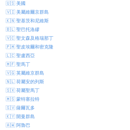
🇺🇸 美國
🇻🇮 美屬維爾京群島
🇰🇳 聖基茨和尼維斯
🇧🇱 聖巴托洛繆
🇻🇨 聖文森及格瑞那丁
🇵🇲 聖皮埃爾和密克隆
🇱🇨 聖盧西亞
🇲🇫 聖馬丁
🇻🇬 英屬維京群島
🇳🇱 荷屬安的列斯
🇸🇽 荷屬聖馬丁
🇲🇸 蒙特塞拉特
🇸🇻 薩爾瓦多
🇰🇾 開曼群島
🇦🇼 阿魯巴