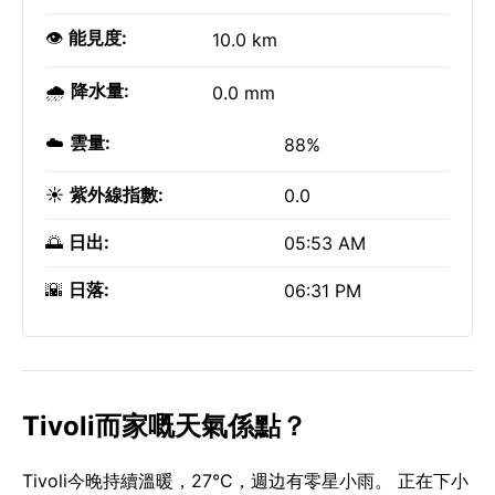
👁️
能見度:
10.0 km
🌧️
降水量:
0.0 mm
☁️
雲量:
88%
☀️
紫外線指數:
0.0
🌅
日出:
05:53 AM
🌇
日落:
06:31 PM
Tivoli而家嘅天氣係點？
Tivoli今晚持續溫暖，27°C，週边有零星小雨。 正在下小