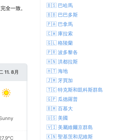
🇧🇸 巴哈馬
氣溫完全一致。
🇧🇧 巴巴多斯
🇵🇦 巴拿馬
🇨🇼 庫拉索
🇬🇱 格陵蘭
🇵🇷 波多黎各
🇭🇳 洪都拉斯
🇭🇹 海地
 11. 8月
週三 12. 8月
🇯🇲 牙買加
🇹🇨 特克斯和凱科斯群島
🇬🇵 瓜德羅普
🇧🇲 百慕大
Patchy rain
🇺🇸 美國
Sunny
nearby
🇻🇮 美屬維爾京群島
🇰🇳 聖基茨和尼維斯
27.9°C
28.0°C