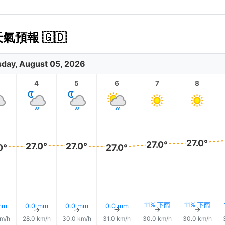
天氣預報 🇬🇩
day, August 05, 2026
4
5
6
7
8
27.0°
27.0°
27.0°
27.0°
0°
27.0°
11% 下雨
11% 下雨
mm
0.0 mm
0.0 mm
0.0 mm
↑
↑
↑
↑
↑
↑
km/h
28.0 km/h
30.0 km/h
31.0 km/h
30.0 km/h
30.0 km/h