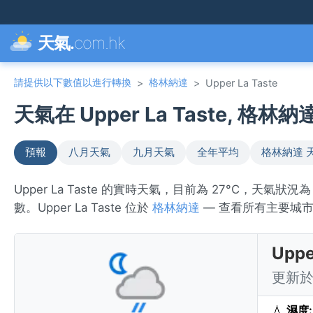
天氣.
com.hk
請提供以下數值以進行轉換
格林納達
>
>
Upper La Taste
天氣在 Upper La Taste, 格林納達
預報
八月天氣
九月天氣
全年平均
格林納達 
Upper La Taste 的實時天氣，目前為 27°C，天氣狀況為
數。Upper La Taste 位於
格林納達
— 查看所有主要城
Upp
更新於 
💧
濕度: