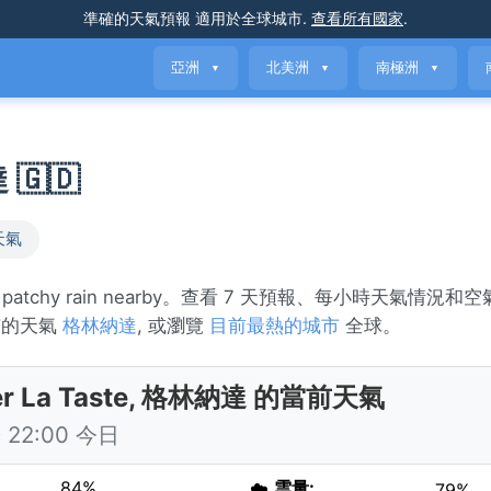
準確的天氣預報
適用於全球城市
.
查看所有國家
.
亞洲
北美洲
南極洲
▼
▼
▼
 🇬🇩
天氣
 patchy rain nearby。查看 7 天預報、每小時天氣情況和
市的天氣
格林納達
, 或瀏覽
目前最熱的城市
全球。
er La Taste, 格林納達 的當前天氣
22:00 今日
84%
☁️
雲量:
79%