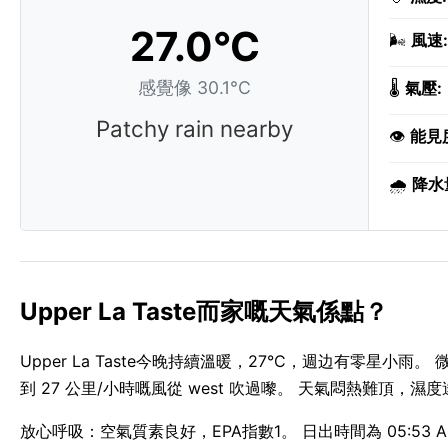
27.0°C
🌬️
風速:
感覺像 30.1°C
🌡️
氣壓:
Patchy rain nearby
👁️
能見
🌧️
降水
Upper La Taste而家嘅天氣係點？
Upper La Taste今晚持續溫暖，27°C，週边有零星小雨。 
到 27 公里/小時嘅風從 west 吹過嚟。 天氣悶熱難頂，濕度
放心呼吸：空氣質素良好，EPA指數1。 日出時間為 05:53 AM