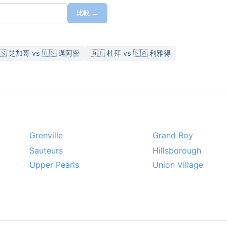
比較 →
🇸 芝加哥 vs 🇺🇸 邁阿密
🇦🇪 杜拜 vs 🇸🇦 利雅得
Grenville
Grand Roy
Sauteurs
Hillsborough
Upper Pearls
Union Village