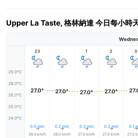
Upper La Taste, 格林納達 今日每小時
Wednes
23
1
2
3
29.0°C
28.0°C
27.0°
27.
27.0°
27.0°
27.0°
26.0°C
25.0°C
24.0°C
0.5 mm
0.2 mm
0.3 mm
0.2 mm
0.1 
↑
↑
↑
↑
28.0 km/h
28.0 km/h
27.0 km/h
27.0 km/h
27.0 