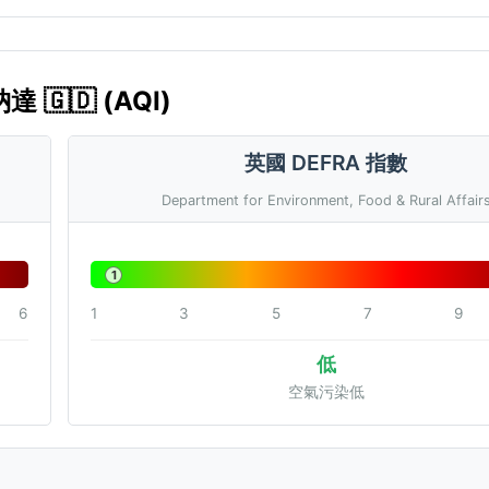
達 🇬🇩 (AQI)
英國 DEFRA 指數
Department for Environment, Food & Rural Affair
1
6
1
3
5
7
9
低
空氣污染低