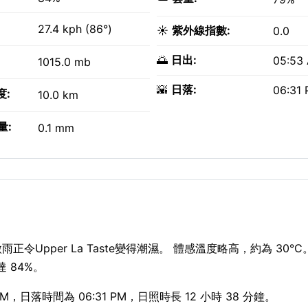
27.4 kph (86°)
☀️
紫外線指數:
0.0
🌅
日出:
05:53
1015.0 mb
🌇
日落:
06:31
度:
10.0 km
量:
0.1 mm
微雨正令Upper La Taste變得潮濕。 體感溫度略高，約為 30°
達 84%。
，日落時間為 06:31 PM，日照時長 12 小時 38 分鐘。