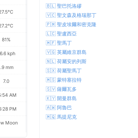
🇧🇱 聖巴托洛繆
27.5°C
27.6°C
🇻🇨 聖文森及格瑞那丁
🇵🇲 聖皮埃爾和密克隆
27.2°C
27.2°C
🇱🇨 聖盧西亞
81%
83%
🇲🇫 聖馬丁
🇻🇬 英屬維京群島
6.6 kph
29.9 kph
🇳🇱 荷屬安的列斯
1.9 mm
2.3 mm
🇸🇽 荷屬聖馬丁
🇲🇸 蒙特塞拉特
7.0
7.0
🇸🇻 薩爾瓦多
5:54 AM
05:54 AM
🇰🇾 開曼群島
🇦🇼 阿魯巴
6:28 PM
06:28 PM
🇲🇶 馬提尼克
ew Moon
New Moon