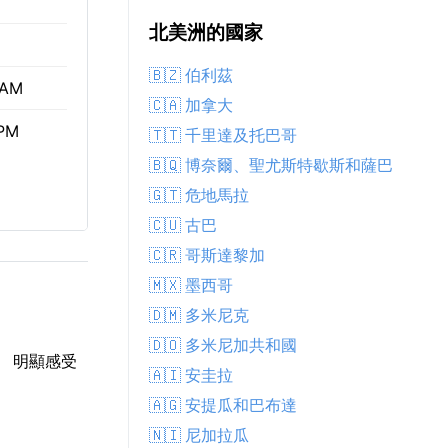
北美洲的國家
🇧🇿 伯利茲
 AM
🇨🇦 加拿大
 PM
🇹🇹 千里達及托巴哥
🇧🇶 博奈爾、聖尤斯特歇斯和薩巴
🇬🇹 危地馬拉
🇨🇺 古巴
🇨🇷 哥斯達黎加
🇲🇽 墨西哥
🇩🇲 多米尼克
🇩🇴 多米尼加共和國
C。 明顯感受
🇦🇮 安圭拉
🇦🇬 安提瓜和巴布達
🇳🇮 尼加拉瓜