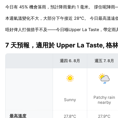
今日有 45% 機會落雨，預計降雨量約 1 毫米。 撐住呢陣雨—
本週氣溫變化不大，大部分下午接近 28°C。 今日最高溫遠低於Up
唔好俾人打個措手不及——今日喺Upper La Taste，帶定
7 天預報，適用於 Upper La Taste, 格林
週四 6. 8月
週五 7. 8月
Patchy rain
Sunny
nearby
最高溫度
27.8°C
27.9°C