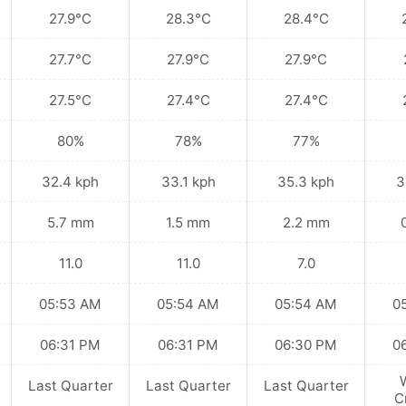
27.9°C
28.3°C
28.4°C
27.7°C
27.9°C
27.9°C
27.5°C
27.4°C
27.4°C
80%
78%
77%
32.4 kph
33.1 kph
35.3 kph
3
5.7 mm
1.5 mm
2.2 mm
11.0
11.0
7.0
05:53 AM
05:54 AM
05:54 AM
0
06:31 PM
06:31 PM
06:30 PM
0
Last Quarter
Last Quarter
Last Quarter
C