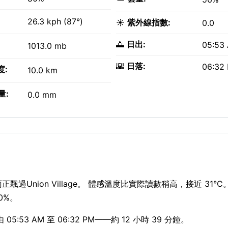
26.3 kph (87°)
☀️
紫外線指數:
0.0
🌅
日出:
05:53
1013.0 mb
🌇
日落:
06:32
度:
10.0 km
量:
0.0 mm
正飄過Union Village。 體感溫度比實際讀數稍高，接近 31°C
0%。
53 AM 至 06:32 PM——約 12 小時 39 分鐘。