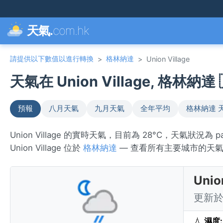
天氣.
com.hk
請提供以下數值以進行轉換
格林納達
>
>
Union Village
天氣在 Union Village, 格林納達 
預報
八月天氣
九月天氣
全年平均
格林納達 
Union Village 的實時天氣，目前為 28°C，天氣狀況為 
Union Village 位於
格林納達
— 查看所有主要城市的天
Uni
更新於 
💧
濕度: