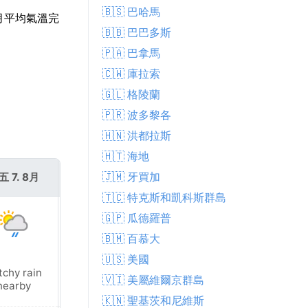
🇧🇸 巴哈馬
8月平均氣溫完
🇧🇧 巴巴多斯
🇵🇦 巴拿馬
🇨🇼 庫拉索
🇬🇱 格陵蘭
🇵🇷 波多黎各
🇭🇳 洪都拉斯
🇭🇹 海地
🇯🇲 牙買加
五 7. 8月
週六 8. 8月
🇹🇨 特克斯和凱科斯群島
🇬🇵 瓜德羅普
🇧🇲 百慕大
🇺🇸 美國
tchy rain
Patchy rain
🇻🇮 美屬維爾京群島
nearby
nearby
🇰🇳 聖基茨和尼維斯