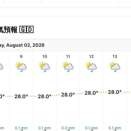
氣預報 🇬🇩
y, August 02, 2026
9
10
11
12
13
28.0°
28.0°
28.0°
0°
28.0°
28.0°
mm
0.1 mm
0.1 mm
0.0 mm
0.1 mm
0.1 mm
↑
↑
↑
↑
↑
↑