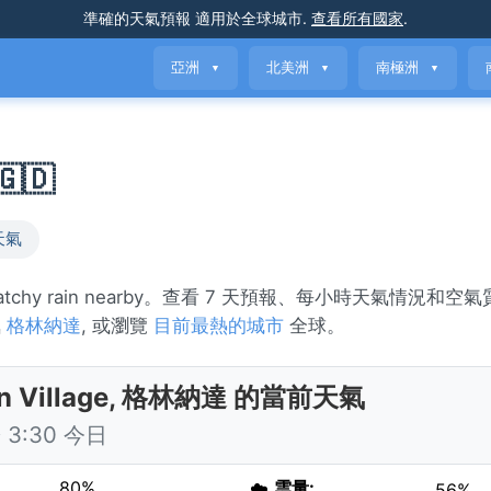
準確的天氣預報
適用於全球城市
.
查看所有國家
.
亞洲
北美洲
南極洲
▼
▼
▼
🇩
天氣
patchy rain nearby。查看 7 天預報、每小時天氣情況和
氣
格林納達
, 或瀏覽
目前最熱的城市
全球。
on Village, 格林納達 的當前天氣
3:30 今日
80%
☁️
雲量:
56%