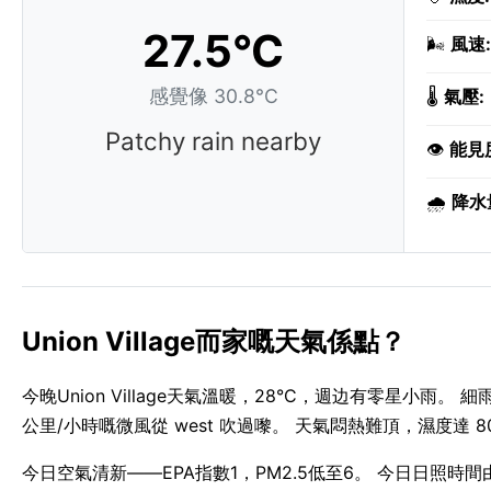
27.5°C
🌬️
風速:
感覺像 30.8°C
🌡️
氣壓:
Patchy rain nearby
👁️
能見
🌧️
降水
Union Village而家嘅天氣係點？
今晚Union Village天氣溫暖，28°C，週边有零星小雨。 細雨
公里/小時嘅微風從 west 吹過嚟。 天氣悶熱難頂，濕度達 8
今日空氣清新——EPA指數1，PM2.5低至6。 今日日照時間由 05: