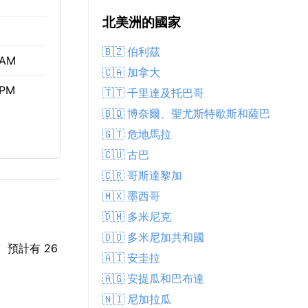
北美洲的國家
🇧🇿 伯利茲
 AM
🇨🇦 加拿大
 PM
🇹🇹 千里達及托巴哥
🇧🇶 博奈爾、聖尤斯特歇斯和薩巴
🇬🇹 危地馬拉
🇨🇺 古巴
🇨🇷 哥斯達黎加
🇲🇽 墨西哥
🇩🇲 多米尼克
🇩🇴 多米尼加共和國
。 預計有 26
🇦🇮 安圭拉
🇦🇬 安提瓜和巴布達
🇳🇮 尼加拉瓜