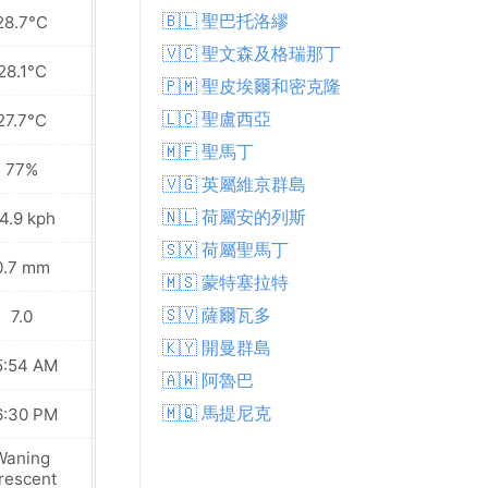
🇧🇱 聖巴托洛繆
28.7°C
28.4°C
🇻🇨 聖文森及格瑞那丁
28.1°C
27.9°C
🇵🇲 聖皮埃爾和密克隆
🇱🇨 聖盧西亞
27.7°C
27.3°C
🇲🇫 聖馬丁
77%
78%
🇻🇬 英屬維京群島
🇳🇱 荷屬安的列斯
4.9 kph
34.9 kph
🇸🇽 荷屬聖馬丁
0.7 mm
3.1 mm
🇲🇸 蒙特塞拉特
🇸🇻 薩爾瓦多
7.0
7.0
🇰🇾 開曼群島
5:54 AM
05:54 AM
🇦🇼 阿魯巴
🇲🇶 馬提尼克
6:30 PM
06:29 PM
Waning
Waning
rescent
Crescent