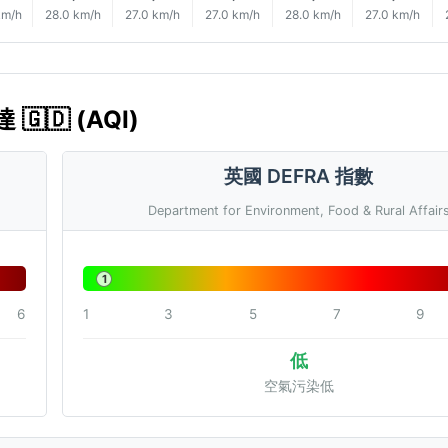
km/h
28.0 km/h
27.0 km/h
27.0 km/h
28.0 km/h
27.0 km/h
🇬🇩 (AQI)
英國 DEFRA 指數
Department for Environment, Food & Rural Affair
1
6
1
3
5
7
9
低
空氣污染低