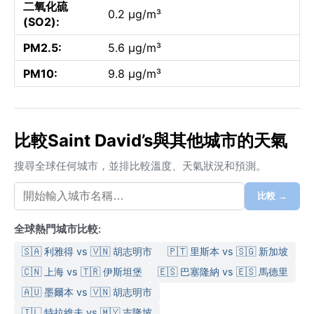
二氧化硫
0.2 µg/m³
(SO2):
PM2.5:
5.6 µg/m³
PM10:
9.8 µg/m³
比較Saint David’s與其他城市的天氣
搜尋全球任何城市，並排比較溫度、天氣狀況和預測。
比較 →
全球熱門城市比較:
🇸🇦 利雅得 vs 🇻🇳 胡志明市
🇵🇹 里斯本 vs 🇸🇬 新加坡
🇨🇳 上海 vs 🇹🇷 伊斯坦堡
🇪🇸 巴塞隆納 vs 🇪🇸 馬德里
🇦🇺 墨爾本 vs 🇻🇳 胡志明市
🇮🇱 特拉維夫 vs 🇲🇾 吉隆坡