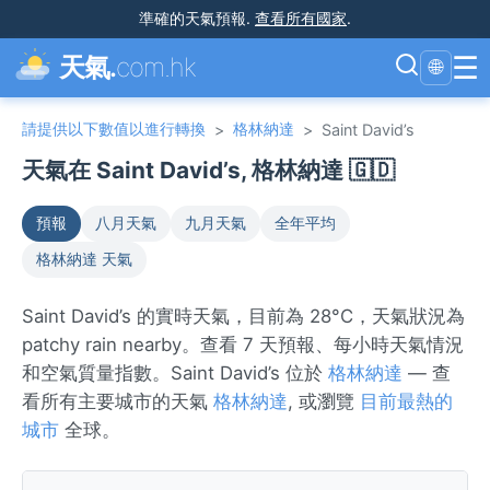
準確的天氣預報
.
查看所有國家
.
☰
天氣.
com.hk
🌐
請提供以下數值以進行轉換
格林納達
>
>
Saint David’s
天氣在 Saint David’s, 格林納達 🇬🇩
預報
八月天氣
九月天氣
全年平均
格林納達 天氣
Saint David’s 的實時天氣，目前為 28°C，天氣狀況為
patchy rain nearby。查看 7 天預報、每小時天氣情況
和空氣質量指數。Saint David’s 位於
格林納達
— 查
看所有主要城市的天氣
格林納達
, 或瀏覽
目前最熱的
城市
全球。