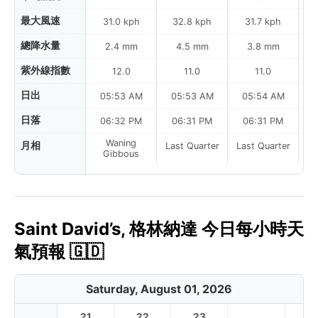
最大風速
31.0 kph
32.8 kph
31.7 kph
總降水量
2.4 mm
4.5 mm
3.8 mm
紫外線指數
12.0
11.0
11.0
日出
05:53 AM
05:53 AM
05:54 AM
0
日落
06:32 PM
06:31 PM
06:31 PM
Waning
月相
Last Quarter
Last Quarter
La
Gibbous
Saint David’s, 格林納達 今日每小時天
氣預報 🇬🇩
Saturday, August 01, 2026
21
22
23
1