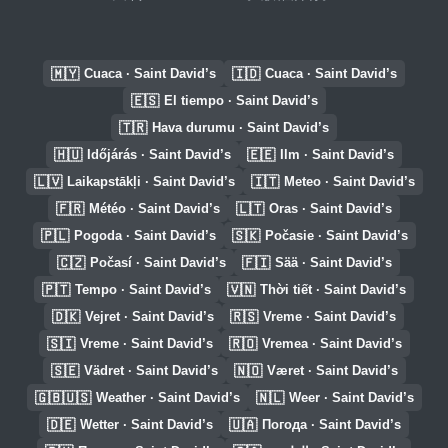
🇲🇾
🇮🇩
Cuaca · Saint David’s
Cuaca · Saint David’s
🇪🇸
El tiempo · Saint David’s
🇹🇷
Hava durumu · Saint David’s
🇭🇺
🇪🇪
Időjárás · Saint David’s
Ilm · Saint David’s
🇱🇻
🇮🇹
Laikapstākļi · Saint David’s
Meteo · Saint David’s
🇫🇷
🇱🇹
Météo · Saint David’s
Oras · Saint David’s
🇵🇱
🇸🇰
Pogoda · Saint David’s
Počasie · Saint David’s
🇨🇿
🇫🇮
Počasí · Saint David’s
Sää · Saint David’s
🇵🇹
🇻🇳
Tempo · Saint David’s
Thời tiết · Saint David’s
🇩🇰
🇷🇸
Vejret · Saint David’s
Vreme · Saint David’s
🇸🇮
🇷🇴
Vreme · Saint David’s
Vremea · Saint David’s
🇸🇪
🇳🇴
Vädret · Saint David’s
Været · Saint David’s
🇬🇧🇺🇸
🇳🇱
Weather · Saint David’s
Weer · Saint David’s
🇩🇪
🇺🇦
Wetter · Saint David’s
Погода · Saint David’s