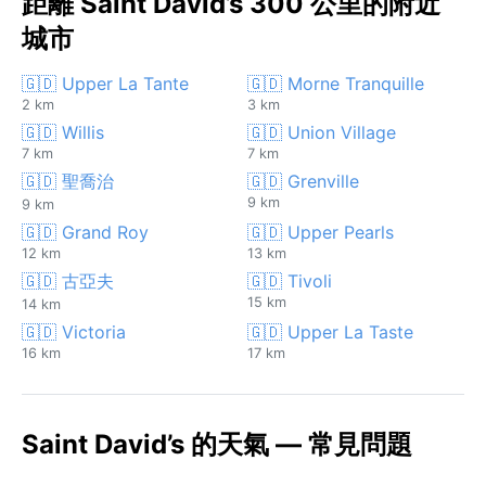
距離 Saint David’s 300 公里的附近
城市
🇬🇩 Upper La Tante
🇬🇩 Morne Tranquille
2 km
3 km
🇬🇩 Willis
🇬🇩 Union Village
7 km
7 km
🇬🇩 聖喬治
🇬🇩 Grenville
9 km
9 km
🇬🇩 Grand Roy
🇬🇩 Upper Pearls
12 km
13 km
🇬🇩 古亞夫
🇬🇩 Tivoli
15 km
14 km
🇬🇩 Victoria
🇬🇩 Upper La Taste
16 km
17 km
Saint David’s 的天氣 — 常見問題