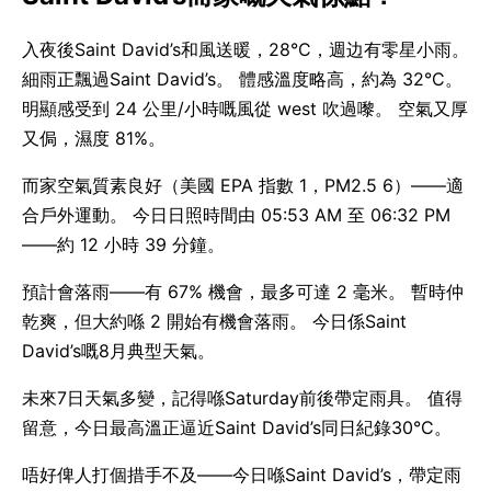
入夜後Saint David’s和風送暖，28°C，週边有零星小雨。
細雨正飄過Saint David’s。 體感溫度略高，約為 32°C。
明顯感受到 24 公里/小時嘅風從 west 吹過嚟。 空氣又厚
又侷，濕度 81%。
而家空氣質素良好（美國 EPA 指數 1，PM2.5 6）——適
合戶外運動。 今日日照時間由 05:53 AM 至 06:32 PM
——約 12 小時 39 分鐘。
預計會落雨——有 67% 機會，最多可達 2 毫米。 暫時仲
乾爽，但大約喺 2 開始有機會落雨。 今日係Saint
David’s嘅8月典型天氣。
未來7日天氣多變，記得喺Saturday前後帶定雨具。 值得
留意，今日最高溫正逼近Saint David’s同日紀錄30°C。
唔好俾人打個措手不及——今日喺Saint David’s，帶定雨