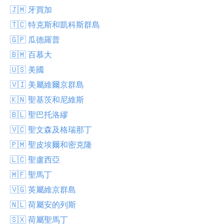
🇯🇲 牙買加
🇹🇨 特克斯和凱科斯群島
🇬🇵 瓜德羅普
🇧🇲 百慕大
🇺🇸 美國
🇻🇮 美屬維爾京群島
🇰🇳 聖基茨和尼維斯
🇧🇱 聖巴托洛繆
🇻🇨 聖文森及格瑞那丁
🇵🇲 聖皮埃爾和密克隆
🇱🇨 聖盧西亞
🇲🇫 聖馬丁
🇻🇬 英屬維京群島
🇳🇱 荷屬安的列斯
🇸🇽 荷屬聖馬丁