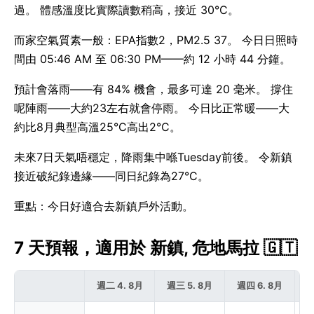
過。 體感溫度比實際讀數稍高，接近 30°C。
而家空氣質素一般：EPA指數2，PM2.5 37。 今日日照時
間由 05:46 AM 至 06:30 PM——約 12 小時 44 分鐘。
預計會落雨——有 84% 機會，最多可達 20 毫米。 撐住
呢陣雨——大約23左右就會停雨。 今日比正常暖——大
約比8月典型高溫25°C高出2°C。
未來7日天氣唔穩定，降雨集中喺Tuesday前後。 令新鎮
接近破紀錄邊緣——同日紀錄為27°C。
重點：今日好適合去新鎮戶外活動。
7 天預報，適用於 新鎮, 危地馬拉 🇬🇹
週二 4. 8月
週三 5. 8月
週四 6. 8月
週