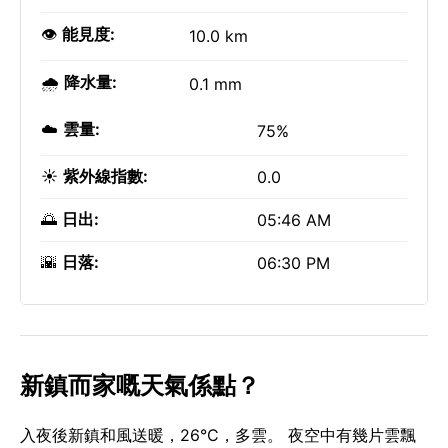
👁️
能見度:
10.0 km
🌧️
降水量:
0.1 mm
☁️
雲量:
75%
☀️
紫外線指數:
0.0
🌅
日出:
05:46 AM
🌇
日落:
06:30 PM
新鎮而家嘅天氣係點？
入夜後新鎮和風送暖，26°C，多雲。 夜空中有幾片雲飄