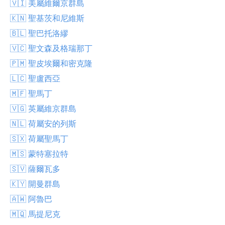
🇻🇮 美屬維爾京群島
🇰🇳 聖基茨和尼維斯
🇧🇱 聖巴托洛繆
🇻🇨 聖文森及格瑞那丁
🇵🇲 聖皮埃爾和密克隆
🇱🇨 聖盧西亞
🇲🇫 聖馬丁
🇻🇬 英屬維京群島
🇳🇱 荷屬安的列斯
🇸🇽 荷屬聖馬丁
🇲🇸 蒙特塞拉特
🇸🇻 薩爾瓦多
🇰🇾 開曼群島
🇦🇼 阿魯巴
🇲🇶 馬提尼克