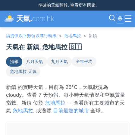
準確的天氣預報
.
查看所有國家
.
☰
天氣.
com.hk
🌐
請提供以下數值以進行轉換
危地馬拉
新鎮
>
>
天氣在 新鎮, 危地馬拉 🇬🇹
預報
八月天氣
九月天氣
全年平均
危地馬拉 天氣
新鎮 的實時天氣，目前為 26°C，天氣狀況為
cloudy。查看 7 天預報、每小時天氣情況和空氣質量
指數。新鎮 位於
危地馬拉
— 查看所有主要城市的天
氣
危地馬拉
, 或瀏覽
目前最熱的城市
全球。