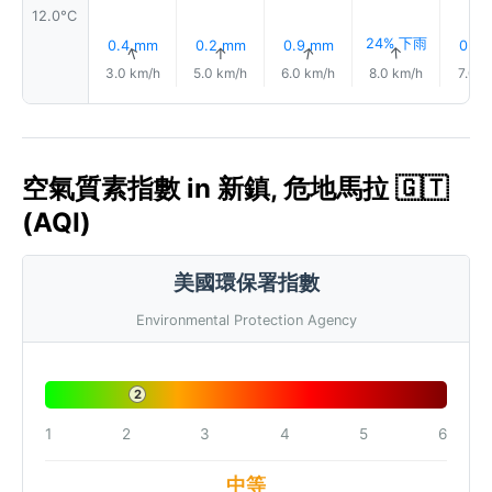
12.0°C
24% 下雨
0.4 mm
0.2 mm
0.9 mm
0.7 
↑
↑
↑
↑
↑
3.0 km/h
5.0 km/h
6.0 km/h
8.0 km/h
7.0 k
空氣質素指數 in 新鎮, 危地馬拉 🇬🇹
(AQI)
美國環保署指數
Environmental Protection Agency
2
1
2
3
4
5
6
中等