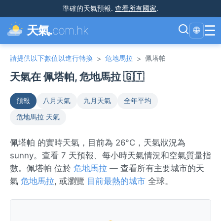
準確的天氣預報
.
查看所有國家
.
☰
天氣.
com.hk
🌐
請提供以下數值以進行轉換
危地馬拉
佩塔帕
>
>
天氣在 佩塔帕, 危地馬拉 🇬🇹
預報
八月天氣
九月天氣
全年平均
危地馬拉 天氣
佩塔帕 的實時天氣，目前為 26°C，天氣狀況為
sunny。查看 7 天預報、每小時天氣情況和空氣質量指
數。佩塔帕 位於
危地馬拉
— 查看所有主要城市的天
氣
危地馬拉
, 或瀏覽
目前最熱的城市
全球。