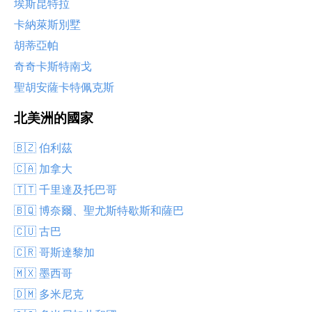
埃斯昆特拉
卡納萊斯別墅
胡蒂亞帕
奇奇卡斯特南戈
聖胡安薩卡特佩克斯
北美洲的國家
🇧🇿 伯利茲
🇨🇦 加拿大
🇹🇹 千里達及托巴哥
🇧🇶 博奈爾、聖尤斯特歇斯和薩巴
🇨🇺 古巴
🇨🇷 哥斯達黎加
🇲🇽 墨西哥
🇩🇲 多米尼克