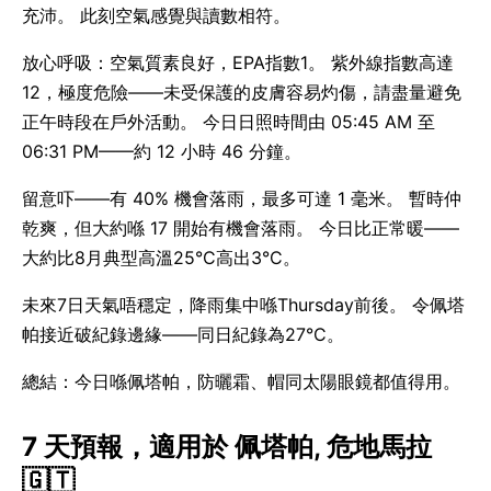
充沛。 此刻空氣感覺與讀數相符。
放心呼吸：空氣質素良好，EPA指數1。 紫外線指數高達
12，極度危險——未受保護的皮膚容易灼傷，請盡量避免
正午時段在戶外活動。 今日日照時間由 05:45 AM 至
06:31 PM——約 12 小時 46 分鐘。
留意吓——有 40% 機會落雨，最多可達 1 毫米。 暫時仲
乾爽，但大約喺 17 開始有機會落雨。 今日比正常暖——
大約比8月典型高溫25°C高出3°C。
未來7日天氣唔穩定，降雨集中喺Thursday前後。 令佩塔
帕接近破紀錄邊緣——同日紀錄為27°C。
總結：今日喺佩塔帕，防曬霜、帽同太陽眼鏡都值得用。
7 天預報，適用於 佩塔帕, 危地馬拉
🇬🇹