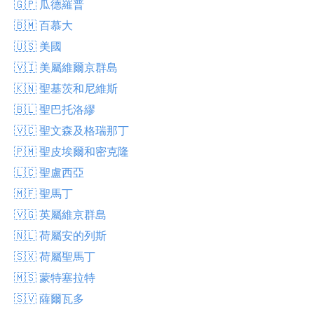
🇬🇵 瓜德羅普
🇧🇲 百慕大
🇺🇸 美國
🇻🇮 美屬維爾京群島
🇰🇳 聖基茨和尼維斯
🇧🇱 聖巴托洛繆
🇻🇨 聖文森及格瑞那丁
🇵🇲 聖皮埃爾和密克隆
🇱🇨 聖盧西亞
🇲🇫 聖馬丁
🇻🇬 英屬維京群島
🇳🇱 荷屬安的列斯
🇸🇽 荷屬聖馬丁
🇲🇸 蒙特塞拉特
🇸🇻 薩爾瓦多