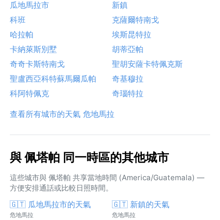
瓜地馬拉市
新鎮
科班
克薩爾特南戈
哈拉帕
埃斯昆特拉
卡納萊斯別墅
胡蒂亞帕
奇奇卡斯特南戈
聖胡安薩卡特佩克斯
聖盧西亞科特蘇馬爾瓜帕
奇基穆拉
科阿特佩克
奇瑙特拉
查看所有城市的天氣 危地馬拉
與 佩塔帕 同一時區的其他城市
這些城市與 佩塔帕 共享當地時間 (America/Guatemala) —
方便安排通話或比較日照時間。
🇬🇹 瓜地馬拉市的天氣
🇬🇹 新鎮的天氣
危地馬拉
危地馬拉