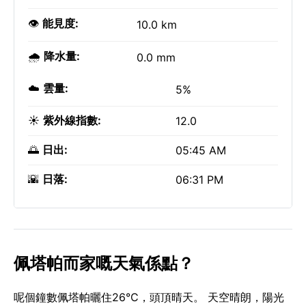
👁️
能見度:
10.0 km
🌧️
降水量:
0.0 mm
☁️
雲量:
5%
☀️
紫外線指數:
12.0
🌅
日出:
05:45 AM
🌇
日落:
06:31 PM
佩塔帕而家嘅天氣係點？
呢個鐘數佩塔帕曬住26°C，頭頂晴天。 天空晴朗，陽光