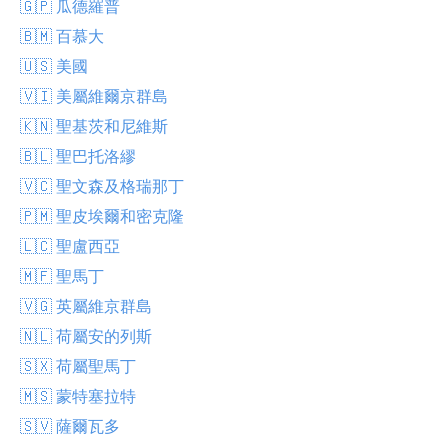
🇬🇵 瓜德羅普
🇧🇲 百慕大
🇺🇸 美國
🇻🇮 美屬維爾京群島
🇰🇳 聖基茨和尼維斯
🇧🇱 聖巴托洛繆
🇻🇨 聖文森及格瑞那丁
🇵🇲 聖皮埃爾和密克隆
🇱🇨 聖盧西亞
🇲🇫 聖馬丁
🇻🇬 英屬維京群島
🇳🇱 荷屬安的列斯
🇸🇽 荷屬聖馬丁
🇲🇸 蒙特塞拉特
🇸🇻 薩爾瓦多