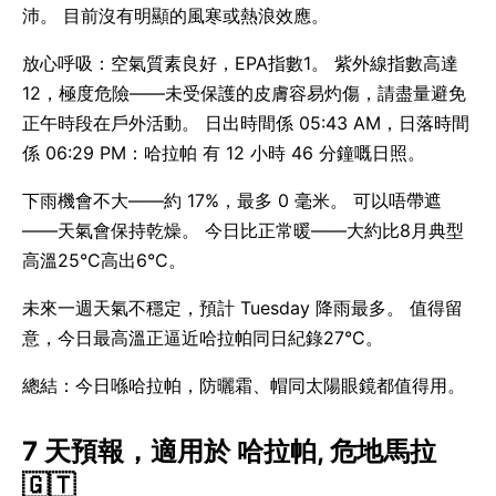
沛。 目前沒有明顯的風寒或熱浪效應。
放心呼吸：空氣質素良好，EPA指數1。 紫外線指數高達
12，極度危險——未受保護的皮膚容易灼傷，請盡量避免
正午時段在戶外活動。 日出時間係 05:43 AM，日落時間
係 06:29 PM：哈拉帕 有 12 小時 46 分鐘嘅日照。
下雨機會不大——約 17%，最多 0 毫米。 可以唔帶遮
——天氣會保持乾燥。 今日比正常暖——大約比8月典型
高溫25°C高出6°C。
未來一週天氣不穩定，預計 Tuesday 降雨最多。 值得留
意，今日最高溫正逼近哈拉帕同日紀錄27°C。
總結：今日喺哈拉帕，防曬霜、帽同太陽眼鏡都值得用。
7 天預報，適用於 哈拉帕, 危地馬拉
🇬🇹