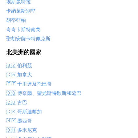
埃斯昆特拉
卡納萊斯別墅
胡蒂亞帕
奇奇卡斯特南戈
聖胡安薩卡特佩克斯
北美洲的國家
🇧🇿 伯利茲
🇨🇦 加拿大
🇹🇹 千里達及托巴哥
🇧🇶 博奈爾、聖尤斯特歇斯和薩巴
🇨🇺 古巴
🇨🇷 哥斯達黎加
🇲🇽 墨西哥
🇩🇲 多米尼克