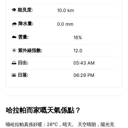
👁️
能見度:
10.0 km
🌧️
降水量:
0.0 mm
☁️
雲量:
16%
☀️
紫外線指數:
12.0
🌅
日出:
05:43 AM
🌇
日落:
06:29 PM
哈拉帕而家嘅天氣係點？
喺哈拉帕真係好暖：28°C，晴天。 天空晴朗，陽光充