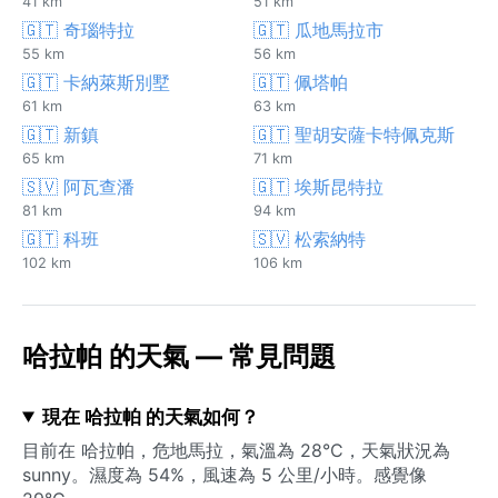
41 km
51 km
🇬🇹 奇瑙特拉
🇬🇹 瓜地馬拉市
55 km
56 km
🇬🇹 卡納萊斯別墅
🇬🇹 佩塔帕
61 km
63 km
🇬🇹 新鎮
🇬🇹 聖胡安薩卡特佩克斯
65 km
71 km
🇸🇻 阿瓦查潘
🇬🇹 埃斯昆特拉
81 km
94 km
🇬🇹 科班
🇸🇻 松索納特
102 km
106 km
哈拉帕 的天氣 — 常見問題
現在 哈拉帕 的天氣如何？
目前在 哈拉帕，危地馬拉，氣溫為 28°C，天氣狀況為
sunny。濕度為 54%，風速為 5 公里/小時。感覺像