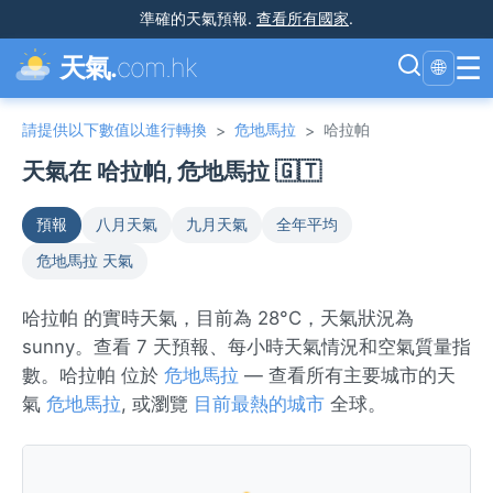
準確的天氣預報
.
查看所有國家
.
☰
天氣.
com.hk
🌐
請提供以下數值以進行轉換
危地馬拉
哈拉帕
>
>
天氣在 哈拉帕, 危地馬拉 🇬🇹
預報
八月天氣
九月天氣
全年平均
危地馬拉 天氣
哈拉帕 的實時天氣，目前為 28°C，天氣狀況為
sunny。查看 7 天預報、每小時天氣情況和空氣質量指
數。哈拉帕 位於
危地馬拉
— 查看所有主要城市的天
氣
危地馬拉
, 或瀏覽
目前最熱的城市
全球。