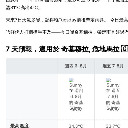
溫31°C高出4°C。
未來7日天氣多變，記得喺Tuesday前後帶定雨具。 今日最
唔好俾人打個措手不及——今日喺奇基穆拉，帶定雨具好過
7 天預報，適用於 奇基穆拉, 危地馬拉 🇬
週四 6. 8月
週五 7. 8月
Sunny
Sunny
最高溫度
34.3°C
33.7°C