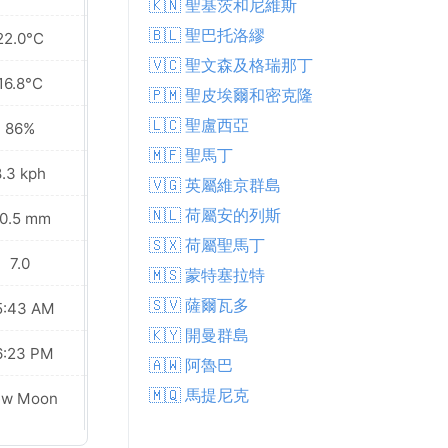
🇰🇳 聖基茨和尼維斯
🇧🇱 聖巴托洛繆
22.0°C
24.5°C
🇻🇨 聖文森及格瑞那丁
16.8°C
18.0°C
🇵🇲 聖皮埃爾和密克隆
🇱🇨 聖盧西亞
86%
78%
🇲🇫 聖馬丁
8.3 kph
13.7 kph
🇻🇬 英屬維京群島
🇳🇱 荷屬安的列斯
0.5 mm
0.1 mm
🇸🇽 荷屬聖馬丁
7.0
8.0
🇲🇸 蒙特塞拉特
🇸🇻 薩爾瓦多
5:43 AM
05:43 AM
🇰🇾 開曼群島
6:23 PM
06:22 PM
🇦🇼 阿魯巴
🇲🇶 馬提尼克
ew Moon
New Moon