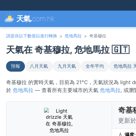
天氣.
com.hk
請提供以下數值以進行轉換
危地馬拉
奇基穆拉
>
>
天氣在 奇基穆拉, 危地馬拉 🇬🇹
預報
八月天氣
九月天氣
全年平均
危地馬拉 
奇基穆拉 的實時天氣，目前為 21°C，天氣狀況為 light
於
危地馬拉
— 查看所有主要城市的天氣
危地馬拉
, 或
奇基
更新於 
💧
濕度: