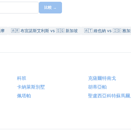
比較 →
爾摩
🇦🇷 布宜諾斯艾利斯 vs 🇸🇬 新加坡
🇦🇹 維也納 vs 🇮🇩 雅
科班
克薩爾特南戈
卡納萊斯別墅
胡蒂亞帕
佩塔帕
聖盧西亞科特蘇馬爾