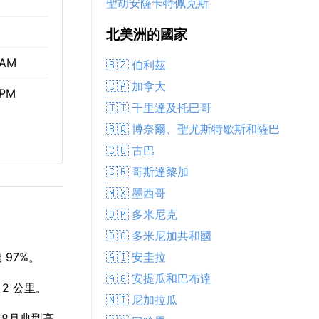
聖胡安薩卡特佩克斯
北美洲的國家
 AM
🇧🇿 伯利茲
🇨🇦 加拿大
 PM
🇹🇹 千里達及托巴哥
🇧🇶 博奈爾、聖尤斯特歇斯和薩巴
🇨🇺 古巴
🇨🇷 哥斯達黎加
🇲🇽 墨西哥
🇩🇲 多米尼克
🇩🇴 多米尼加共和國
🇦🇮 安圭拉
97%。
🇦🇬 安提瓜和巴布達
 2 公里。
🇳🇮 尼加拉瓜
比8月典型高