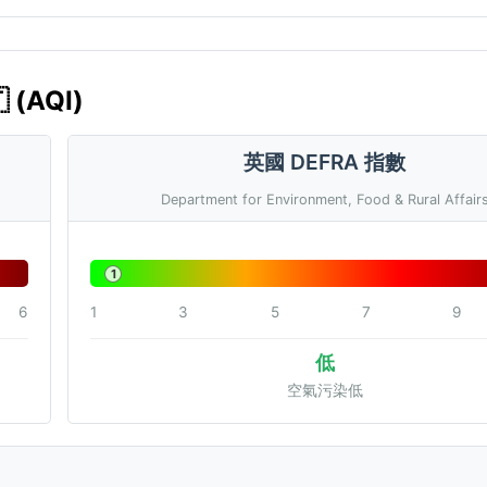
(AQI)
英國 DEFRA 指數
Department for Environment, Food & Rural Affair
1
6
1
3
5
7
9
低
空氣污染低