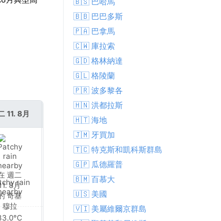
🇧🇸 巴哈馬
🇧🇧 巴巴多斯
🇵🇦 巴拿馬
🇨🇼 庫拉索
🇬🇩 格林納達
🇬🇱 格陵蘭
🇵🇷 波多黎各
🇭🇳 洪都拉斯
 11. 8月
週三 12. 8月
🇭🇹 海地
🇯🇲 牙買加
🇹🇨 特克斯和凱科斯群島
🇬🇵 瓜德羅普
🇧🇲 百慕大
tchy rain
Fog
nearby
🇺🇸 美國
🇻🇮 美屬維爾京群島
33.0°C
33.0°C