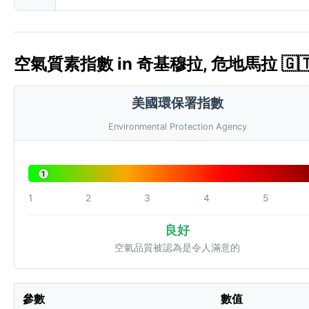
空氣質素指數 in 奇基穆拉, 危地馬拉 🇬🇹 
美國環保署指數
Environmental Protection Agency
1
1
2
3
4
5
良好
空氣品質被認為是令人滿意的
參數
數值