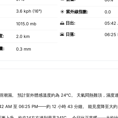
3.6 kph (16°)
☀️
紫外線指數:
0.0
🌅
日出:
05:42
1015.0 mb
🌇
日落:
06:25
度:
2.0 km
量:
0.3 mm
潮濕。 預計室外體感溫度約為 24°C。 天氣悶熱難頂，濕度達 
AM 至 06:25 PM——約 12 小時 43 分鐘。 能見度降至大約
溫逐漸上升，約在14左右達到最高34°C。 今日比正常暖——大約