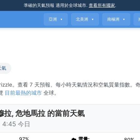
準確的天氣預報
適用於全球城市
.
查看所有國家
.
亞洲
北美洲
南極洲
▼
▼
▼
天氣
 drizzle。查看 7 天預報、每小時天氣情況和空氣質量指數。
瀏覽
目前最熱的城市
全球。
穆拉, 危地馬拉 的當前天氣
4:45 今日
97%
☁️
雲量:
80%