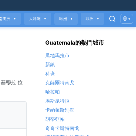
🌐
南美洲
大洋洲
歐洲
非洲
▾
▼
▼
▼
▼
Guatemala的熱門城市
瓜地馬拉市
新鎮
科班
奇基穆拉 位
克薩爾特南戈
哈拉帕
埃斯昆特拉
卡納萊斯別墅
胡蒂亞帕
奇奇卡斯特南戈