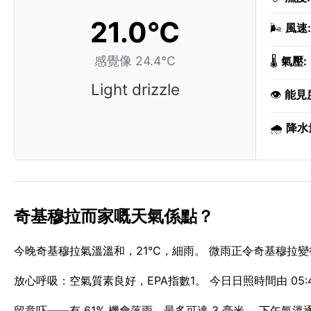
21.0°C
🌬️
風速:
感覺像 24.4°C
🌡️
氣壓:
Light drizzle
👁️
能見
🌧️
降水
奇基穆拉而家嘅天氣係點？
今晚奇基穆拉氣溫溫和，21°C，細雨。 微雨正令奇基穆拉變得
放心呼吸：空氣質素良好，EPA指數1。 今日日照時間由 05:42 
留意吓——有 61% 機會落雨，最多可達 3 毫米。 下午氣