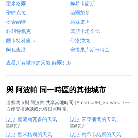
聖米格爾
梅希卡諾斯
聖特克拉
德爾加多
松索納特
烏蘇盧坦
科胡特佩克
庫斯卡坦辛戈
薩卡特科盧卡
伊洛潘戈
阿瓦查潘
安提果库斯卡特兰
查看所有城市的天氣 薩爾瓦多
與 阿波帕 同一時區的其他城市
這些城市與 阿波帕 共享當地時間 (America/El_Salvador) —
方便安排通話或比較日照時間。
🇸🇻 聖薩爾瓦多的天氣
🇸🇻 索亞潘戈的天氣
薩爾瓦多
薩爾瓦多
🇸🇻 聖米格爾的天氣
🇸🇻 梅希卡諾斯的天氣