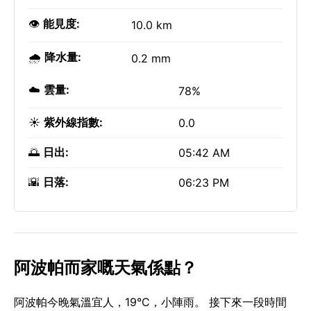
👁️
能見度:
10.0 km
🌧️
降水量:
0.2 mm
☁️
雲量:
78%
☀️
紫外線指數:
0.0
🌅
日出:
05:42 AM
🌇
日落:
06:23 PM
阿波帕而家嘅天氣係點？
阿波帕今晚氣溫宜人，19°C，小陣雨。 接下來一段時間