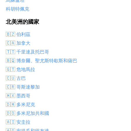
烏蘇盧坦
科胡特佩克
北美洲的國家
🇧🇿 伯利茲
🇨🇦 加拿大
🇹🇹 千里達及托巴哥
🇧🇶 博奈爾、聖尤斯特歇斯和薩巴
🇬🇹 危地馬拉
🇨🇺 古巴
🇨🇷 哥斯達黎加
🇲🇽 墨西哥
🇩🇲 多米尼克
🇩🇴 多米尼加共和國
🇦🇮 安圭拉
🇦🇬 安提瓜和巴布達