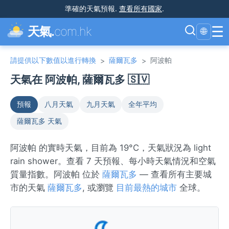
準確的天氣預報
.
查看所有國家
.
☰
天氣.
com.hk
🌐
請提供以下數值以進行轉換
薩爾瓦多
阿波帕
>
>
天氣在 阿波帕, 薩爾瓦多 🇸🇻
預報
八月天氣
九月天氣
全年平均
薩爾瓦多 天氣
阿波帕 的實時天氣，目前為 19°C，天氣狀況為 light
rain shower。查看 7 天預報、每小時天氣情況和空氣
質量指數。阿波帕 位於
薩爾瓦多
— 查看所有主要城
市的天氣
薩爾瓦多
, 或瀏覽
目前最熱的城市
全球。