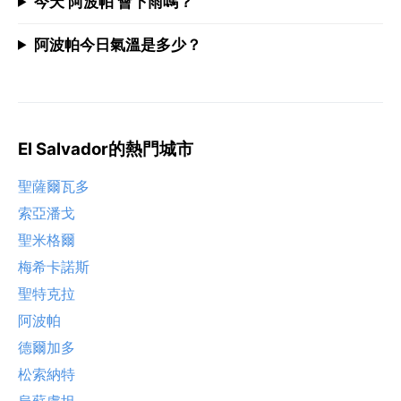
今天 阿波帕 會下雨嗎？
阿波帕今日氣溫是多少？
El Salvador的熱門城市
聖薩爾瓦多
索亞潘戈
聖米格爾
梅希卡諾斯
聖特克拉
阿波帕
德爾加多
松索納特