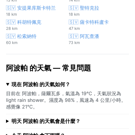
13 km
14 km
🇸🇻 安提果库斯卡特兰
🇸🇻 聖特克拉
18 km
18 km
🇸🇻 科胡特佩克
🇸🇻 薩卡特科盧卡
28 km
47 km
🇸🇻 松索納特
🇸🇻 阿瓦查潘
60 km
73 km
阿波帕 的天氣 — 常見問題
現在 阿波帕 的天氣如何？
目前在 阿波帕，薩爾瓦多，氣溫為 19°C，天氣狀況為
light rain shower。濕度為 98%，風速為 4 公里/小時。
感覺像 21°C。
明天 阿波帕 的天氣會是什麼？