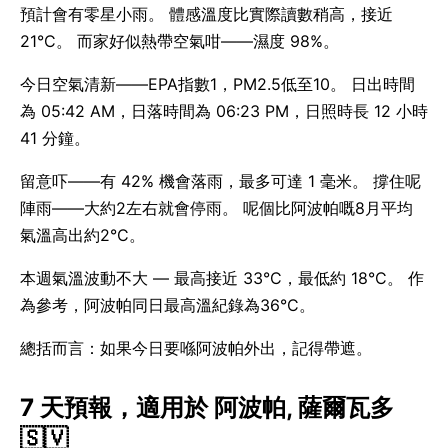
預計會有零星小雨。 體感溫度比實際讀數稍高，接近
21°C。 而家好似熱帶空氣咁——濕度 98%。
今日空氣清新——EPA指數1，PM2.5低至10。 日出時間
為 05:42 AM，日落時間為 06:23 PM，日照時長 12 小時
41 分鐘。
留意吓——有 42% 機會落雨，最多可達 1 毫米。 撐住呢
陣雨——大約2左右就會停雨。 呢個比阿波帕嘅8月平均
氣溫高出約2°C。
本週氣溫波動不大 — 最高接近 33°C，最低約 18°C。 作
為參考，阿波帕同日最高溫紀錄為36°C。
總括而言：如果今日要喺阿波帕外出，記得帶遮。
7 天預報，適用於 阿波帕, 薩爾瓦多
🇸🇻