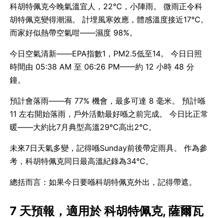
科胡特佩克今晚氣溫宜人，22°C，小陣雨。 微雨正令科
胡特佩克變得潮濕。 計埋風寒效應，體感溫度接近17°C。
而家好似熱帶空氣咁——濕度 98%。
今日空氣清新——EPA指數1，PM2.5低至14。 今日日照
時間由 05:38 AM 至 06:26 PM——約 12 小時 48 分
鐘。
預計會落雨——有 77% 機會，最多可達 8 毫米。 預計喺
11 左右開始落雨，戶外活動最好喺之前完成。 今日比正常
暖——大約比7月典型高溫29°C高出2°C。
未來7日天氣多變，記得喺Sunday前後帶定雨具。 作為參
考，科胡特佩克同日最高溫紀錄為34°C。
總括而言：如果今日要喺科胡特佩克外出，記得帶遮。
7 天預報，適用於 科胡特佩克, 薩爾瓦