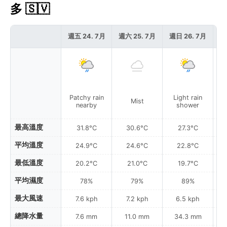
多 🇸🇻
週五 24. 7月
週六 25. 7月
週日 26. 7月
週
Patchy rain
Light rain
Mist
Pa
nearby
shower
最高溫度
31.8°C
30.6°C
27.3°C
平均溫度
24.9°C
24.6°C
22.8°C
最低溫度
20.2°C
21.0°C
19.7°C
平均濕度
78%
79%
89%
最大風速
7.6 kph
7.2 kph
6.5 kph
總降水量
7.6 mm
11.0 mm
34.3 mm