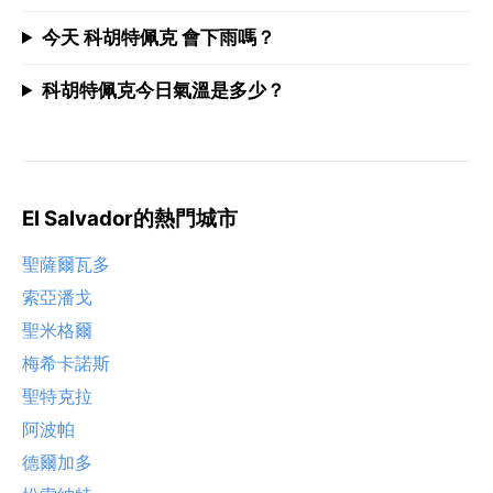
今天 科胡特佩克 會下雨嗎？
科胡特佩克今日氣溫是多少？
El Salvador的熱門城市
聖薩爾瓦多
索亞潘戈
聖米格爾
梅希卡諾斯
聖特克拉
阿波帕
德爾加多