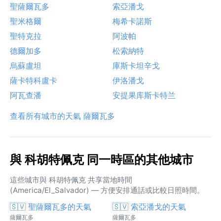
聖薩爾瓦多
索亞潘戈
聖米格爾
梅希卡諾斯
聖特克拉
阿波帕
德爾加多
松索納特
烏蘇盧坦
庫斯卡坦辛戈
薩卡特科盧卡
伊洛潘戈
阿瓦查潘
安提果库斯卡特兰
查看所有城市的天氣 薩爾瓦多
與 科胡特佩克 同一時區的其他城市
這些城市與 科胡特佩克 共享當地時間
(America/El_Salvador) — 方便安排通話或比較日照時間。
🇸🇻 聖薩爾瓦多的天氣
🇸🇻 索亞潘戈的天氣
薩爾瓦多
薩爾瓦多