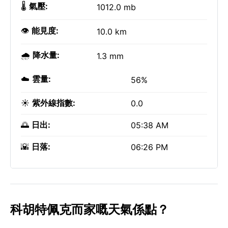
🌡️
氣壓:
1012.0 mb
👁️
能見度:
10.0 km
🌧️
降水量:
1.3 mm
☁️
雲量:
56%
☀️
紫外線指數:
0.0
🌅
日出:
05:38 AM
🌇
日落:
06:26 PM
科胡特佩克而家嘅天氣係點？