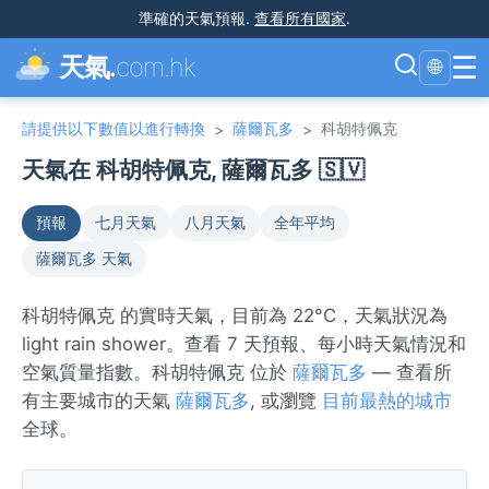
準確的天氣預報
.
查看所有國家
.
☰
天氣.
com.hk
🌐
請提供以下數值以進行轉換
薩爾瓦多
科胡特佩克
>
>
天氣在 科胡特佩克, 薩爾瓦多 🇸🇻
預報
七月天氣
八月天氣
全年平均
薩爾瓦多 天氣
科胡特佩克 的實時天氣，目前為 22°C，天氣狀況為
light rain shower。查看 7 天預報、每小時天氣情況和
空氣質量指數。科胡特佩克 位於
薩爾瓦多
— 查看所
有主要城市的天氣
薩爾瓦多
, 或瀏覽
目前最熱的城市
全球。