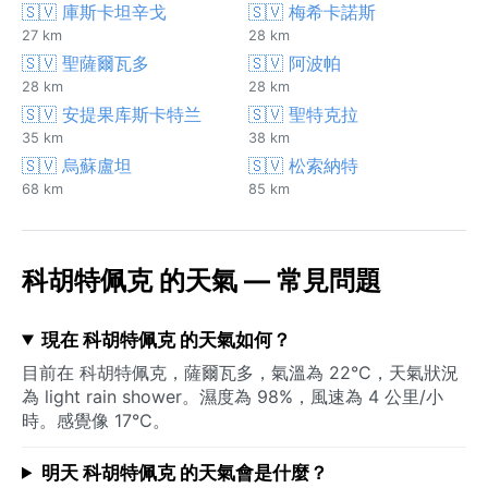
🇸🇻 庫斯卡坦辛戈
🇸🇻 梅希卡諾斯
27 km
28 km
🇸🇻 聖薩爾瓦多
🇸🇻 阿波帕
28 km
28 km
🇸🇻 安提果库斯卡特兰
🇸🇻 聖特克拉
35 km
38 km
🇸🇻 烏蘇盧坦
🇸🇻 松索納特
68 km
85 km
科胡特佩克 的天氣 — 常見問題
現在 科胡特佩克 的天氣如何？
目前在 科胡特佩克，薩爾瓦多，氣溫為 22°C，天氣狀況
為 light rain shower。濕度為 98%，風速為 4 公里/小
時。感覺像 17°C。
明天 科胡特佩克 的天氣會是什麼？