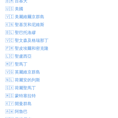
🇧🇲 百慕大
🇺🇸 美國
🇻🇮 美屬維爾京群島
🇰🇳 聖基茨和尼維斯
🇧🇱 聖巴托洛繆
🇻🇨 聖文森及格瑞那丁
🇵🇲 聖皮埃爾和密克隆
🇱🇨 聖盧西亞
🇲🇫 聖馬丁
🇻🇬 英屬維京群島
🇳🇱 荷屬安的列斯
🇸🇽 荷屬聖馬丁
🇲🇸 蒙特塞拉特
🇰🇾 開曼群島
🇦🇼 阿魯巴