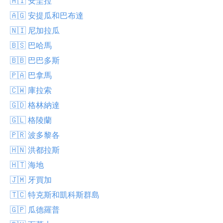
🇦🇮 安圭拉
🇦🇬 安提瓜和巴布達
🇳🇮 尼加拉瓜
🇧🇸 巴哈馬
🇧🇧 巴巴多斯
🇵🇦 巴拿馬
🇨🇼 庫拉索
🇬🇩 格林納達
🇬🇱 格陵蘭
🇵🇷 波多黎各
🇭🇳 洪都拉斯
🇭🇹 海地
🇯🇲 牙買加
🇹🇨 特克斯和凱科斯群島
🇬🇵 瓜德羅普