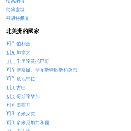
松索納特
烏蘇盧坦
科胡特佩克
北美洲的國家
🇧🇿 伯利茲
🇨🇦 加拿大
🇹🇹 千里達及托巴哥
🇧🇶 博奈爾、聖尤斯特歇斯和薩巴
🇬🇹 危地馬拉
🇨🇺 古巴
🇨🇷 哥斯達黎加
🇲🇽 墨西哥
🇩🇲 多米尼克
🇩🇴 多米尼加共和國