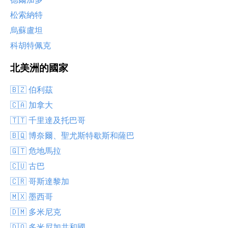
松索納特
烏蘇盧坦
科胡特佩克
北美洲的國家
🇧🇿 伯利茲
🇨🇦 加拿大
🇹🇹 千里達及托巴哥
🇧🇶 博奈爾、聖尤斯特歇斯和薩巴
🇬🇹 危地馬拉
🇨🇺 古巴
🇨🇷 哥斯達黎加
🇲🇽 墨西哥
🇩🇲 多米尼克
🇩🇴 多米尼加共和國