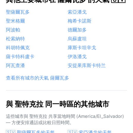
聖薩爾瓦多
索亞潘戈
聖米格爾
梅希卡諾斯
阿波帕
德爾加多
松索納特
烏蘇盧坦
科胡特佩克
庫斯卡坦辛戈
薩卡特科盧卡
伊洛潘戈
阿瓦查潘
安提果库斯卡特兰
查看所有城市的天氣 薩爾瓦多
與 聖特克拉 同一時區的其他城市
這些城市與 聖特克拉 共享當地時間 (America/El_Salvador)
— 方便安排通話或比較日照時間。
🇸🇻 聖薩爾瓦多的天氣
🇸🇻 索亞潘戈的天氣