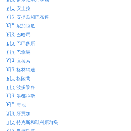
🇦🇮 安圭拉
🇦🇬 安提瓜和巴布達
🇳🇮 尼加拉瓜
🇧🇸 巴哈馬
🇧🇧 巴巴多斯
🇵🇦 巴拿馬
🇨🇼 庫拉索
🇬🇩 格林納達
🇬🇱 格陵蘭
🇵🇷 波多黎各
🇭🇳 洪都拉斯
🇭🇹 海地
🇯🇲 牙買加
🇹🇨 特克斯和凱科斯群島
🇬🇵 瓜德羅普