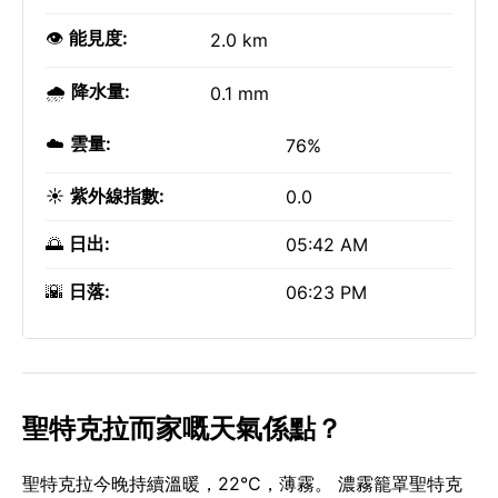
👁️
能見度:
2.0 km
🌧️
降水量:
0.1 mm
☁️
雲量:
76%
☀️
紫外線指數:
0.0
🌅
日出:
05:42 AM
🌇
日落:
06:23 PM
聖特克拉而家嘅天氣係點？
聖特克拉今晚持續溫暖，22°C，薄霧。 濃霧籠罩聖特克