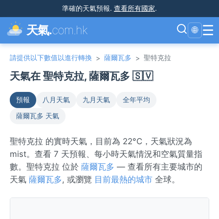
準確的天氣預報
.
查看所有國家
.
☰
天氣.
com.hk
🌐
請提供以下數值以進行轉換
薩爾瓦多
聖特克拉
>
>
天氣在 聖特克拉, 薩爾瓦多 🇸🇻
預報
八月天氣
九月天氣
全年平均
薩爾瓦多 天氣
聖特克拉 的實時天氣，目前為 22°C，天氣狀況為
mist。查看 7 天預報、每小時天氣情況和空氣質量指
數。聖特克拉 位於
薩爾瓦多
— 查看所有主要城市的
天氣
薩爾瓦多
, 或瀏覽
目前最熱的城市
全球。