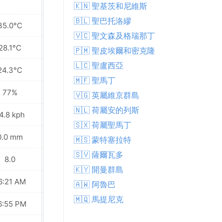
🇰🇳 聖基茨和尼維斯
🇧🇱 聖巴托洛繆
35.0°C
33.9°C
🇻🇨 聖文森及格瑞那丁
28.1°C
28.0°C
🇵🇲 聖皮埃爾和密克隆
🇱🇨 聖盧西亞
24.3°C
24.5°C
🇲🇫 聖馬丁
77%
77%
🇻🇬 英屬維京群島
🇳🇱 荷屬安的列斯
4.8 kph
25.9 kph
🇸🇽 荷屬聖馬丁
0.0 mm
0.1 mm
🇲🇸 蒙特塞拉特
🇸🇻 薩爾瓦多
8.0
8.0
🇰🇾 開曼群島
6:21 AM
06:21 AM
🇦🇼 阿魯巴
🇲🇶 馬提尼克
6:55 PM
06:54 PM