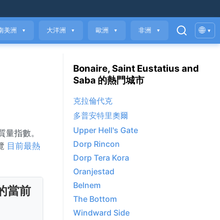
🌐
南美洲
大洋洲
歐洲
非洲
▾
▼
▼
▼
▼
Bonaire, Saint Eustatius and
Saba 的熱門城市
克拉倫代克
多普安特里奧爾
Upper Hell's Gate
氣質量指數。
Dorp Rincon
瀏覽
目前最熱
Dorp Tera Kora
Oranjestad
Belnem
的當前
The Bottom
Windward Side