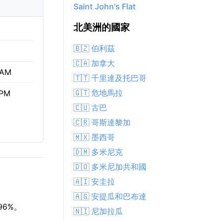
Saint John's Flat
北美洲的國家
🇧🇿 伯利茲
🇨🇦 加拿大
 AM
🇹🇹 千里達及托巴哥
🇬🇹 危地馬拉
 PM
🇨🇺 古巴
🇨🇷 哥斯達黎加
🇲🇽 墨西哥
🇩🇲 多米尼克
🇩🇴 多米尼加共和國
🇦🇮 安圭拉
🇦🇬 安提瓜和巴布達
96%。
🇳🇮 尼加拉瓜