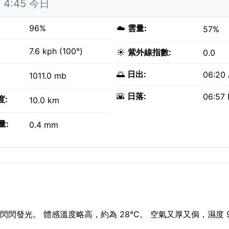
4:45 今日
96%
☁️
雲量:
57%
7.6 kph (100°)
☀️
紫外線指數:
0.0
🌅
日出:
06:20
1011.0 mb
🌇
日落:
06:57
度:
10.0 km
量:
0.4 mm
閃發光。 體感溫度略高，約為 28°C。 空氣又厚又侷，濕度 