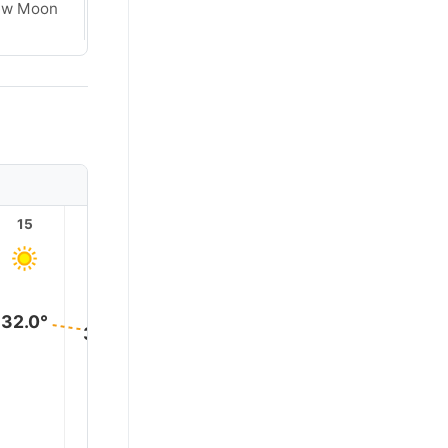
ew Moon
New Moon
15
16
17
18
19
20
32.0°
31.0°
30.0°
28.0°
26.0°
25.0°