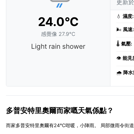
更新於 
💧
濕度:
24.0°C
🌬️
風速:
感覺像 27.9°C
🌡️
氣壓:
Light rain shower
👁️
能見
🌧️
降水
多普安特里奧爾而家嘅天氣係點？
而家多普安特里奧爾有24°C咁暖，小陣雨。 局部微雨令街道閃