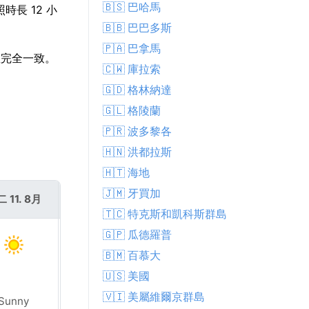
🇧🇸 巴哈馬
時長 12 小
🇧🇧 巴巴多斯
🇵🇦 巴拿馬
溫完全一致。
🇨🇼 庫拉索
🇬🇩 格林納達
🇬🇱 格陵蘭
🇵🇷 波多黎各
🇭🇳 洪都拉斯
🇭🇹 海地
🇯🇲 牙買加
 11. 8月
週三 12. 8月
🇹🇨 特克斯和凱科斯群島
🇬🇵 瓜德羅普
🇧🇲 百慕大
🇺🇸 美國
🇻🇮 美屬維爾京群島
Sunny
Sunny