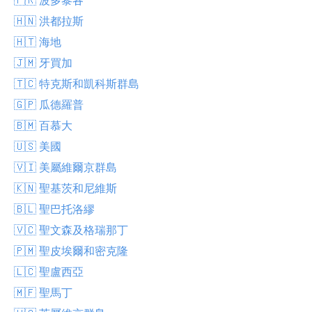
🇭🇳 洪都拉斯
🇭🇹 海地
🇯🇲 牙買加
🇹🇨 特克斯和凱科斯群島
🇬🇵 瓜德羅普
🇧🇲 百慕大
🇺🇸 美國
🇻🇮 美屬維爾京群島
🇰🇳 聖基茨和尼維斯
🇧🇱 聖巴托洛繆
🇻🇨 聖文森及格瑞那丁
🇵🇲 聖皮埃爾和密克隆
🇱🇨 聖盧西亞
🇲🇫 聖馬丁