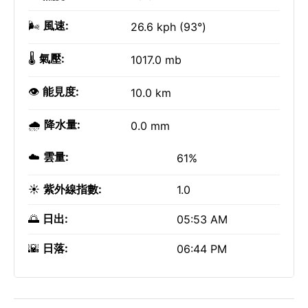
🌬️
風速:
26.6 kph (93°)
🌡️
氣壓:
1017.0 mb
👁️
能見度:
10.0 km
🌧️
降水量:
0.0 mm
☁️
雲量:
61%
☀️
紫外線指數:
1.0
🌅
日出:
05:53 AM
🌇
日落:
06:44 PM