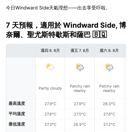
今日Windward Side天氣理想——出去享受吓啦。
7 天預報，適用於 Windward Side, 博
奈爾、聖尤斯特歇斯和薩巴 🇧🇶
週四 6. 8月
週五 7. 8月
週六 8. 8月
週
Patchy rain
Patchy rain
P
Partly cloudy
nearby
nearby
最高溫度
27.9°C
27.9°C
28.0°C
平均溫度
27.6°C
27.5°C
27.6°C
最低溫度
27.3°C
26.9°C
27.2°C