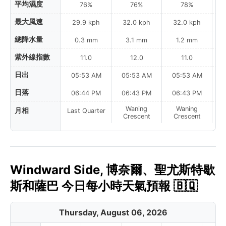
平均濕度
76%
76%
78%
最大風速
29.9 kph
32.0 kph
32.0 kph
總降水量
0.3 mm
3.1 mm
1.2 mm
紫外線指數
11.0
12.0
11.0
日出
05:53 AM
05:53 AM
05:53 AM
0
日落
06:44 PM
06:43 PM
06:43 PM
Waning
Waning
月相
Last Quarter
Crescent
Crescent
Windward Side, 博奈爾、聖尤斯特歇
斯和薩巴 今日每小時天氣預報 🇧🇶
Thursday, August 06, 2026