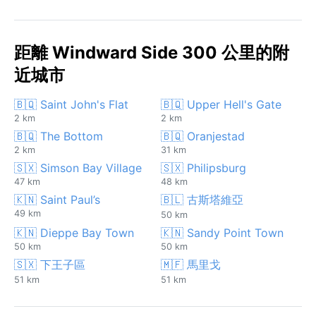
距離 Windward Side 300 公里的附
近城市
🇧🇶 Saint John's Flat
🇧🇶 Upper Hell's Gate
2 km
2 km
🇧🇶 The Bottom
🇧🇶 Oranjestad
2 km
31 km
🇸🇽 Simson Bay Village
🇸🇽 Philipsburg
47 km
48 km
🇰🇳 Saint Paul’s
🇧🇱 古斯塔維亞
49 km
50 km
🇰🇳 Dieppe Bay Town
🇰🇳 Sandy Point Town
50 km
50 km
🇸🇽 下王子區
🇲🇫 馬里戈
51 km
51 km