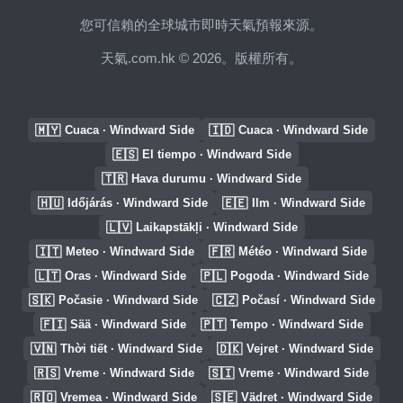
您可信賴的全球城市即時天氣預報來源。
天氣.com.hk © 2026。版權所有。
🇲🇾
🇮🇩
Cuaca · Windward Side
Cuaca · Windward Side
🇪🇸
El tiempo · Windward Side
🇹🇷
Hava durumu · Windward Side
🇭🇺
🇪🇪
Időjárás · Windward Side
Ilm · Windward Side
🇱🇻
Laikapstākļi · Windward Side
🇮🇹
🇫🇷
Meteo · Windward Side
Météo · Windward Side
🇱🇹
🇵🇱
Oras · Windward Side
Pogoda · Windward Side
🇸🇰
🇨🇿
Počasie · Windward Side
Počasí · Windward Side
🇫🇮
🇵🇹
Sää · Windward Side
Tempo · Windward Side
🇻🇳
🇩🇰
Thời tiết · Windward Side
Vejret · Windward Side
🇷🇸
🇸🇮
Vreme · Windward Side
Vreme · Windward Side
🇷🇴
🇸🇪
Vremea · Windward Side
Vädret · Windward Side