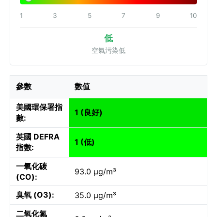
1
3
5
7
9
10
低
空氣污染低
參數
數值
美國環保署指
1 (良好)
數:
英國 DEFRA
1 (低)
指數:
一氧化碳
93.0 µg/m³
(CO):
臭氧 (O3):
35.0 µg/m³
二氧化氮