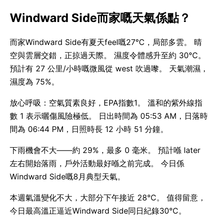
Windward Side而家嘅天氣係點？
而家Windward Side有夏天feel嘅27°C，局部多雲。 晴
空與雲層交錯，正掠過天際。 濕度令體感升至約 30°C。
預計有 27 公里/小時嘅微風從 west 吹過嚟。 天氣潮濕，
濕度為 75%。
放心呼吸：空氣質素良好，EPA指數1。 溫和的紫外線指
數 1 表示曬傷風險極低。 日出時間為 05:53 AM，日落時
間為 06:44 PM，日照時長 12 小時 51 分鐘。
下雨機會不大——約 29%，最多 0 毫米。 預計喺 later
左右開始落雨，戶外活動最好喺之前完成。 今日係
Windward Side嘅8月典型天氣。
本週氣溫變化不大，大部分下午接近 28°C。 值得留意，
今日最高溫正逼近Windward Side同日紀錄30°C。