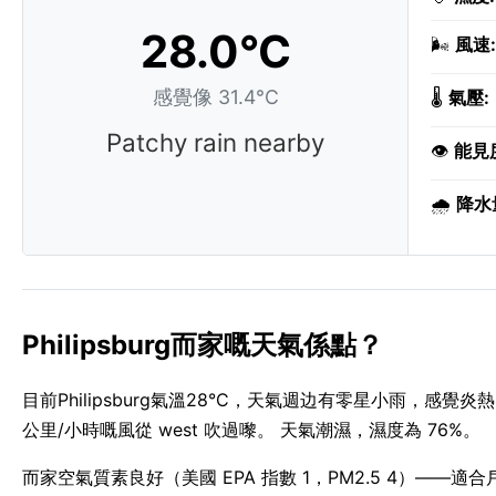
28.0°C
🌬️
風速:
感覺像 31.4°C
🌡️
氣壓:
Patchy rain nearby
👁️
能見
🌧️
降水
Philipsburg而家嘅天氣係點？
目前Philipsburg氣溫28°C，天氣週边有零星小雨，感覺炎熱。
公里/小時嘅風從 west 吹過嚟。 天氣潮濕，濕度為 76%。
而家空氣質素良好（美國 EPA 指數 1，PM2.5 4）—