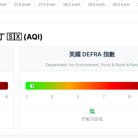
km/h
27.0 km/h
27.0 km/h
28.0 km/h
28.0 km/h
28.0 km/h
🇸🇽 (AQI)
英國 DEFRA 指數
Department for Environment, Food & Rural Affair
1
6
1
3
5
7
9
低
空氣污染低