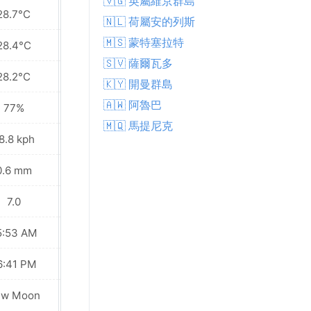
🇻🇬 英屬維京群島
28.7°C
28.2°C
🇳🇱 荷屬安的列斯
🇲🇸 蒙特塞拉特
28.4°C
28.1°C
🇸🇻 薩爾瓦多
28.2°C
28.0°C
🇰🇾 開曼群島
🇦🇼 阿魯巴
77%
75%
🇲🇶 馬提尼克
8.8 kph
28.8 kph
0.6 mm
0.5 mm
7.0
6.0
5:53 AM
05:53 AM
6:41 PM
06:41 PM
ew Moon
New Moon