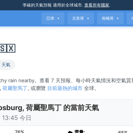
準確的天氣預報
適用於全球城市
.
查看所有國家
.
亞洲
北美洲
南極洲
▼
▼
▼
🇽
 天氣
atchy rain nearby。查看 7 天預報、每小時天氣情況和空
氣
荷屬聖馬丁
, 或瀏覽
目前最熱的城市
全球。
lipsburg, 荷屬聖馬丁 的當前天氣
13:45 今日
76%
☁️
雲量:
65%