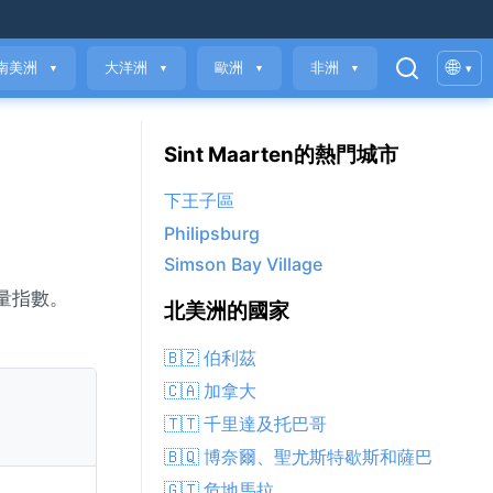
🌐
南美洲
大洋洲
歐洲
非洲
▾
▼
▼
▼
▼
Sint Maarten的熱門城市
下王子區
Philipsburg
Simson Bay Village
氣質量指數。
北美洲的國家
🇧🇿 伯利茲
🇨🇦 加拿大
🇹🇹 千里達及托巴哥
🇧🇶 博奈爾、聖尤斯特歇斯和薩巴
🇬🇹 危地馬拉