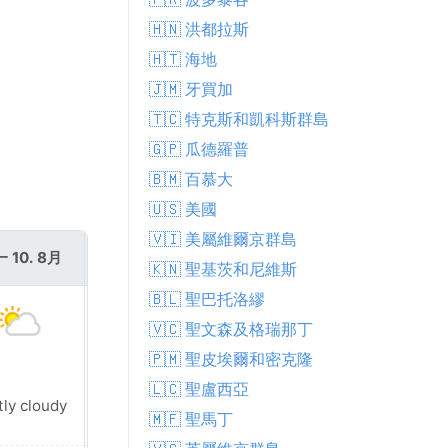
🇭🇳 洪都拉斯
🇭🇹 海地
🇯🇲 牙買加
🇹🇨 特克斯和凱科斯群島
🇬🇵 瓜德羅普
🇧🇲 百慕大
🇺🇸 美國
🇻🇮 美屬維爾京群島
 10. 8月
週二 11. 8月
🇰🇳 聖基茨和尼維斯
🇧🇱 聖巴托洛繆
🇻🇨 聖文森及格瑞那丁
🇵🇲 聖皮埃爾和密克隆
🇱🇨 聖盧西亞
Patchy rain
tly cloudy
nearby
🇲🇫 聖馬丁