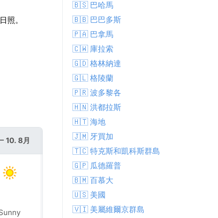
🇧🇸 巴哈馬
🇧🇧 巴巴多斯
嘅日照。
🇵🇦 巴拿馬
🇨🇼 庫拉索
🇬🇩 格林納達
🇬🇱 格陵蘭
🇵🇷 波多黎各
🇭🇳 洪都拉斯
🇭🇹 海地
🇯🇲 牙買加
 10. 8月
週二 11. 8月
🇹🇨 特克斯和凱科斯群島
🇬🇵 瓜德羅普
🇧🇲 百慕大
🇺🇸 美國
🇻🇮 美屬維爾京群島
Sunny
Partly cloudy