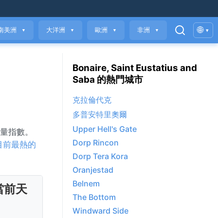
🌐
南美洲
大洋洲
歐洲
非洲
▾
▼
▼
▼
▼
Bonaire, Saint Eustatius and
Saba 的熱門城市
克拉倫代克
多普安特里奧爾
Upper Hell's Gate
氣質量指數。
Dorp Rincon
目前最熱的
Dorp Tera Kora
Oranjestad
Belnem
當前天
The Bottom
Windward Side