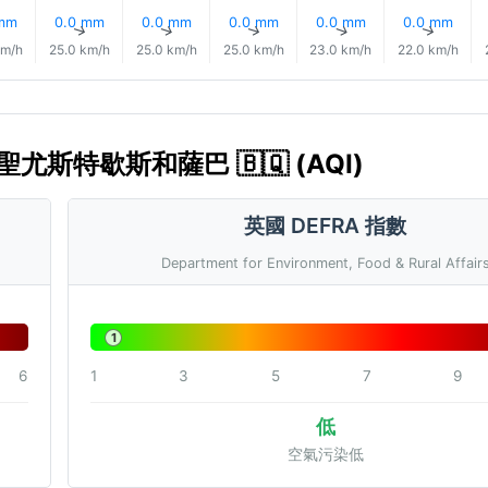
 mm
0.0 mm
0.0 mm
0.0 mm
0.0 mm
0.0 mm
↑
↑
↑
↑
↑
↑
km/h
25.0 km/h
25.0 km/h
25.0 km/h
23.0 km/h
22.0 km/h
、聖尤斯特歇斯和薩巴 🇧🇶 (AQI)
英國 DEFRA 指數
Department for Environment, Food & Rural Affair
1
6
1
3
5
7
9
低
空氣污染低