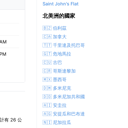
Saint John's Flat
北美洲的國家
🇧🇿 伯利茲
🇨🇦 加拿大
 AM
🇹🇹 千里達及托巴哥
🇬🇹 危地馬拉
 PM
🇨🇺 古巴
🇨🇷 哥斯達黎加
🇲🇽 墨西哥
🇩🇲 多米尼克
🇩🇴 多米尼加共和國
🇦🇮 安圭拉
🇦🇬 安提瓜和巴布達
有 26 公
🇳🇮 尼加拉瓜