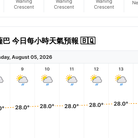
Waning
Waning
Waning
N
Crescent
Crescent
Crescent
薩巴 今日每小時天氣預報 🇧🇶
day, August 05, 2026
9
10
11
12
13
28.0°
28.0°
28.0°
28.0°
28.0°
0°