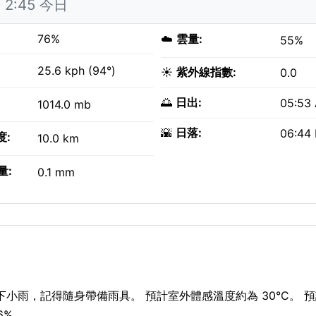
2:45 今日
76%
☁️
雲量:
55%
25.6 kph (94°)
☀️
紫外線指數:
0.0
🌅
日出:
05:53
1014.0 mb
🌇
日落:
06:44
度:
10.0 km
量:
0.1 mm
在下小雨，記得隨身帶備雨具。 預計室外體感溫度約為 30°C。 預計
6%。