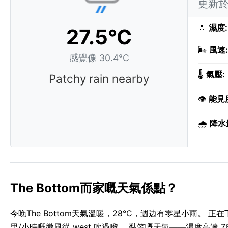
更新於 
💧
濕度:
27.5°C
🌬️
風速:
感覺像 30.4°C
🌡️
氣壓:
Patchy rain nearby
👁️
能見
🌧️
降水
The Bottom而家嘅天氣係點？
今晚The Bottom天氣溫暖，28°C，週边有零星小雨。 正
里/小時嘅微風從 west 吹過嚟。 黏笠嘅天氣——濕度高達 7