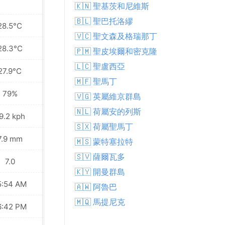
🇰🇳 聖基茨和尼維斯
🇧🇱 聖巴托洛繆
28.5°C
27.9°C
🇻🇨 聖文森及格瑞那丁
28.3°C
27.7°C
🇵🇲 聖皮埃爾和密克隆
🇱🇨 聖盧西亞
27.9°C
27.6°C
🇲🇫 聖馬丁
79%
77%
🇻🇬 英屬維京群島
🇳🇱 荷屬安的列斯
9.2 kph
31.3 kph
🇸🇽 荷屬聖馬丁
7.9 mm
0.0 mm
🇲🇸 蒙特塞拉特
🇸🇻 薩爾瓦多
7.0
7.0
🇰🇾 開曼群島
5:54 AM
05:54 AM
🇦🇼 阿魯巴
🇲🇶 馬提尼克
6:42 PM
06:41 PM