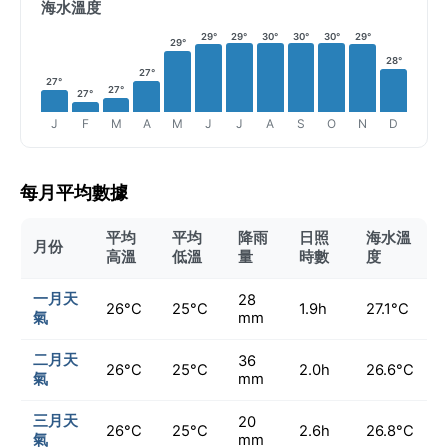
海水溫度
29°
29°
30°
30°
30°
29°
29°
28°
27°
27°
27°
27°
J
F
M
A
M
J
J
A
S
O
N
D
每月平均數據
平均
平均
降雨
日照
海水溫
月份
高溫
低溫
量
時數
度
一月天
28
26°C
25°C
1.9h
27.1°C
氣
mm
二月天
36
26°C
25°C
2.0h
26.6°C
氣
mm
三月天
20
26°C
25°C
2.6h
26.8°C
氣
mm