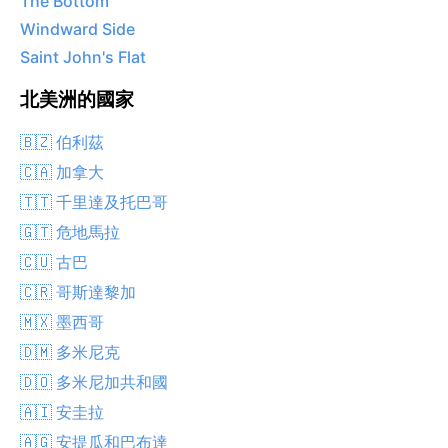
The Bottom
Windward Side
Saint John's Flat
北美洲的國家
🇧🇿 伯利茲
🇨🇦 加拿大
🇹🇹 千里達及托巴哥
🇬🇹 危地馬拉
🇨🇺 古巴
🇨🇷 哥斯達黎加
🇲🇽 墨西哥
🇩🇲 多米尼克
🇩🇴 多米尼加共和國
🇦🇮 安圭拉
🇦🇬 安提瓜和巴布達