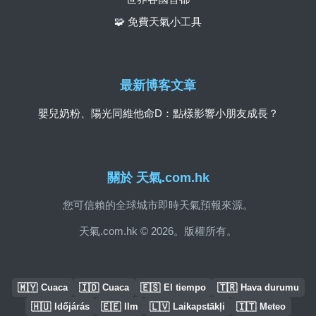
🧩 免費天氣小工具
最新博客文章
嬰兒奶粉、陽光同維他命D：點樣影響小朋友成長？
關於 天氣.com.hk
您可信賴的全球城市即時天氣預報來源。
天氣.com.hk © 2026。版權所有。
🇲🇾
🇮🇩
🇪🇸
🇹🇷
Cuaca
Cuaca
El tiempo
Hava durumu
🇭🇺
🇪🇪
🇱🇻
🇮🇹
Időjárás
Ilm
Laikapstākļi
Meteo