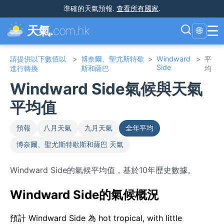
準確的天氣預報
.
查看所有國家
.
☰
天氣.
com.hk
🌐
請提供以下數值以
>
博奈爾、聖尤斯特歇
>
Windward
>
平
Side
進行轉換
斯和薩巴
均
Windward Side氣候與天氣
平均值
預報
八月天氣
九月天氣
全年平均
博奈爾、聖尤斯特歇斯和薩巴 天氣
Windward Side的氣候平均值，基於10年歷史數據。
Windward Side的氣候概況
預計 Windward Side 為 hot tropical, with little