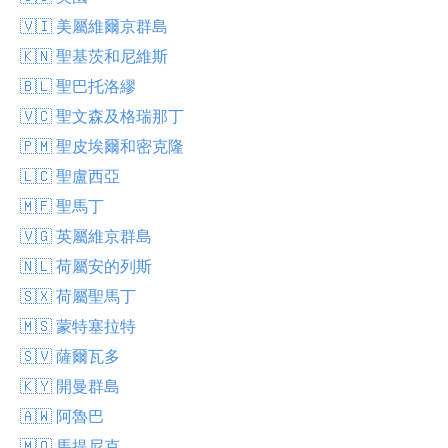
🇻🇮 美屬維爾京群島
🇰🇳 聖基茨和尼維斯
🇧🇱 聖巴托洛繆
🇻🇨 聖文森及格瑞那丁
🇵🇲 聖皮埃爾和密克隆
🇱🇨 聖盧西亞
🇲🇫 聖馬丁
🇻🇬 英屬維京群島
🇳🇱 荷屬安的列斯
🇸🇽 荷屬聖馬丁
🇲🇸 蒙特塞拉特
🇸🇻 薩爾瓦多
🇰🇾 開曼群島
🇦🇼 阿魯巴
🇲🇶 馬提尼克