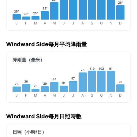
26°
25°
25°
25°
25°
J
F
M
A
M
J
J
A
S
O
N
D
Windward Side每月平均降雨量
降雨量（毫米）
119
102
91
78
47
44
36
36
31
29
28
20
J
F
M
A
M
J
J
A
S
O
N
D
Windward Side每月日照時數
日照（小時/日）