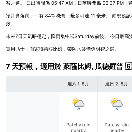
智之選。 日出時間係 05:47 AM，日落時間係 06:37 PM：
預計會落雨——有 84% 機會，最多可達 11 毫米。 雨勢
致。
未來7日天氣唔穩定，降雨集中喺Saturday前後。 今日最
實用貼士：而家喺萊薩比姆，帶防水裝備係明智之選。
7 天預報，適用於 萊薩比姆, 瓜德羅普 🇬
週六 1. 8月
週日 2. 8月
Patchy rain
Patchy rain
nearby
nearby