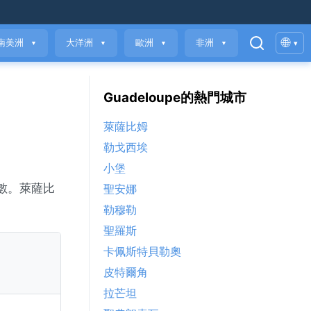
🌐
南美洲
大洋洲
歐洲
非洲
▾
▼
▼
▼
▼
Guadeloupe的熱門城市
萊薩比姆
勒戈西埃
小堡
指數。萊薩比
聖安娜
勒穆勒
聖羅斯
卡佩斯特貝勒奧
皮特爾角
拉芒坦