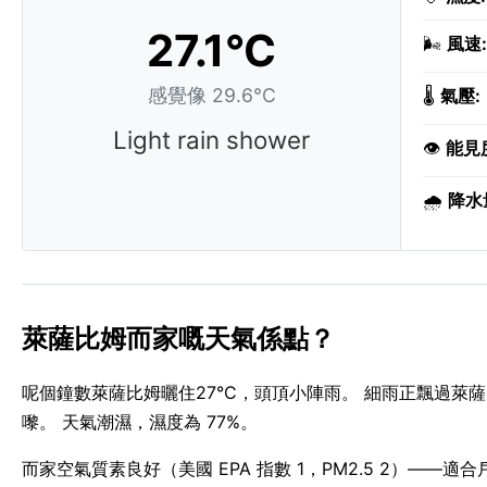
27.1°C
🌬️
風速:
感覺像 29.6°C
🌡️
氣壓:
Light rain shower
👁️
能見
🌧️
降水
萊薩比姆而家嘅天氣係點？
呢個鐘數萊薩比姆曬住27°C，頭頂小陣雨。 細雨正飄過萊薩比姆。
嚟。 天氣潮濕，濕度為 77%。
而家空氣質素良好（美國 EPA 指數 1，PM2.5 2）—