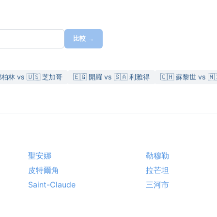
比較 →
都柏林 vs 🇺🇸 芝加哥
🇪🇬 開羅 vs 🇸🇦 利雅得
🇨🇭 蘇黎世 vs 
聖安娜
勒穆勒
皮特爾角
拉芒坦
Saint-Claude
三河市