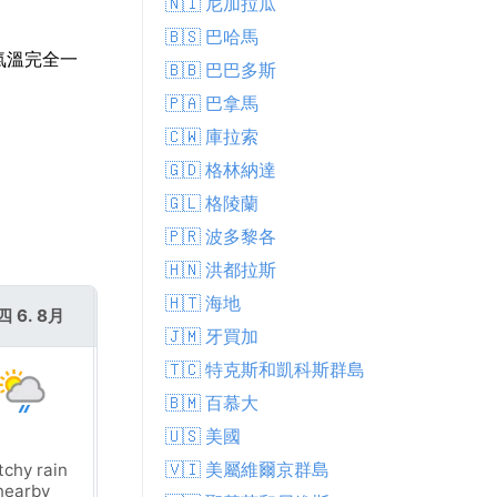
🇳🇮 尼加拉瓜
🇧🇸 巴哈馬
均氣溫完全一
🇧🇧 巴巴多斯
🇵🇦 巴拿馬
🇨🇼 庫拉索
🇬🇩 格林納達
🇬🇱 格陵蘭
🇵🇷 波多黎各
🇭🇳 洪都拉斯
🇭🇹 海地
四 6. 8月
週五 7. 8月
🇯🇲 牙買加
🇹🇨 特克斯和凱科斯群島
🇧🇲 百慕大
🇺🇸 美國
🇻🇮 美屬維爾京群島
tchy rain
Patchy rain
nearby
nearby