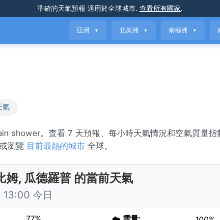
準確的天氣預報
適用於全球城市
.
查看所有國家
.
亞洲
北美洲
南極洲
▼
▼
▼
天氣
 rain shower。查看 7 天預報、每小時天氣情況和空氣質量
, 或瀏覽
目前最熱的城市
全球。
比姆, 瓜德羅普 的當前天氣
13:00 今日
77%
☁️
雲量:
100%