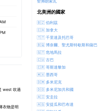
聖弗朗索瓦
北美洲的國家
 AM
🇧🇿 伯利茲
🇨🇦 加拿大
 PM
🇹🇹 千里達及托巴哥
🇧🇶 博奈爾、聖尤斯特歇斯和薩巴
🇬🇹 危地馬拉
🇨🇺 古巴
🇨🇷 哥斯達黎加
🇲🇽 墨西哥
🇩🇲 多米尼克
🇩🇴 多米尼加共和國
west 吹過
🇦🇮 安圭拉
🇦🇬 安提瓜和巴布達
輕薄衣物是明