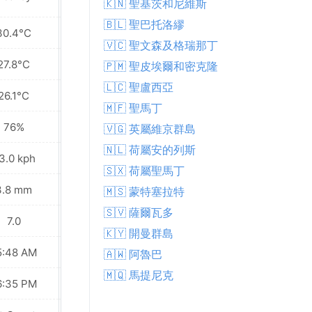
🇰🇳 聖基茨和尼維斯
🇧🇱 聖巴托洛繆
30.4°C
30.2°C
🇻🇨 聖文森及格瑞那丁
27.8°C
27.8°C
🇵🇲 聖皮埃爾和密克隆
🇱🇨 聖盧西亞
26.1°C
25.8°C
🇲🇫 聖馬丁
76%
71%
🇻🇬 英屬維京群島
🇳🇱 荷屬安的列斯
3.0 kph
23.8 kph
🇸🇽 荷屬聖馬丁
3.8 mm
1.9 mm
🇲🇸 蒙特塞拉特
🇸🇻 薩爾瓦多
7.0
8.0
🇰🇾 開曼群島
5:48 AM
05:48 AM
🇦🇼 阿魯巴
🇲🇶 馬提尼克
6:35 PM
06:35 PM
Waning