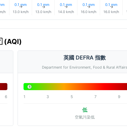
 mm
0.1 mm
0.1 mm
0.1 mm
0.1 mm
0.1 mm
↑
↑
↑
↑
↑
↑
km/h
13.0 km/h
13.0 km/h
14.0 km/h
16.0 km/h
16.0 km/h
(AQI)
英國 DEFRA 指數
Department for Environment, Food & Rural Affair
1
6
1
3
5
7
9
低
空氣污染低