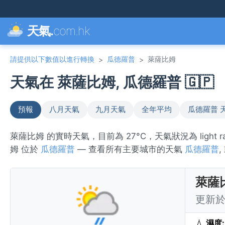
天氣.
com.hk
請提供以下數值以進行轉換
瓜德羅普
萊薩比姆
>
>
天氣在 萊薩比姆, 瓜德羅普 🇬🇵
預報
八月天氣
九月天氣
全年平均
瓜德羅普 
萊薩比姆 的實時天氣，目前為 27°C，天氣狀況為 light
姆 位於
瓜德羅普
— 查看所有主要城市的天氣
瓜德羅普
萊薩
更新於 
💧
濕度: