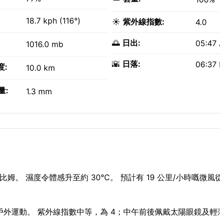
18.7 kph (116°)
☀️
紫外線指數:
4.0
🌅
日出:
05:47
1016.0 mb
🌇
日落:
06:37
度:
10.0 km
量:
1.3 mm
 濕度令體感升至約 30°C。 預計有 19 公里/小時嘅微風從 
—適合戶外運動。 紫外線指數中等，為 4；中午前後佩戴太陽眼鏡及