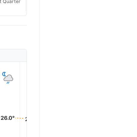
t Quarter
Crescent
1
2
3
4
5
26.0°
26.0°
26.0°
26.0°
26.0°
26.0°