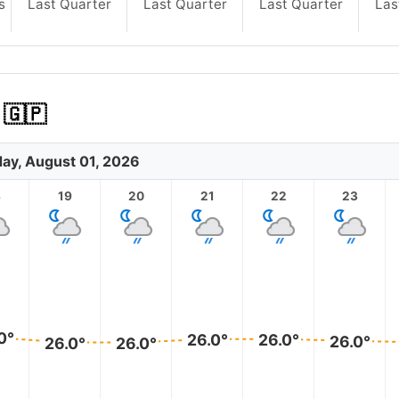
s
Last Quarter
Last Quarter
Last Quarter
Las
🇵
day, August 01, 2026
8
19
20
21
22
23
0°
26.0°
26.0°
26.0°
26.0°
26.0°