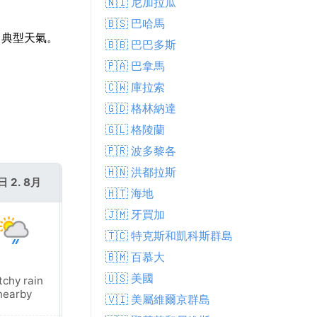
🇳🇮 尼加拉瓜
🇧🇸 巴哈馬
月典型天氣。
🇧🇧 巴巴多斯
🇵🇦 巴拿馬
🇨🇼 庫拉索
🇬🇩 格林納達
🇬🇱 格陵蘭
🇵🇷 波多黎各
🇭🇳 洪都拉斯
日 2. 8月
週一 3. 8月
🇭🇹 海地
🇯🇲 牙買加
🇹🇨 特克斯和凱科斯群島
🇧🇲 百慕大
🇺🇸 美國
tchy rain
Patchy rain
nearby
nearby
🇻🇮 美屬維爾京群島