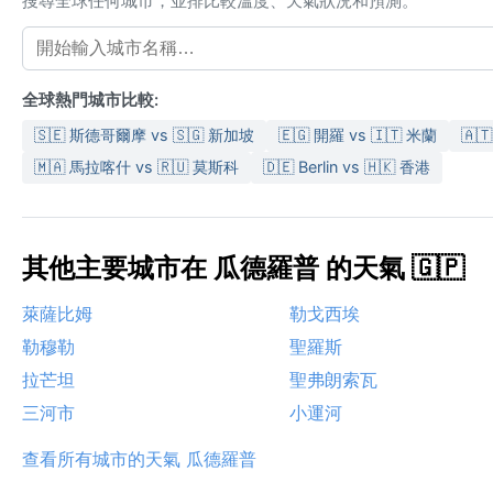
搜尋全球任何城市，並排比較溫度、天氣狀況和預測。
全球熱門城市比較:
🇸🇪 斯德哥爾摩 vs 🇸🇬 新加坡
🇪🇬 開羅 vs 🇮🇹 米蘭
🇦
🇲🇦 馬拉喀什 vs 🇷🇺 莫斯科
🇩🇪 Berlin vs 🇭🇰 香港
其他主要城市在 瓜德羅普 的天氣 🇬🇵
萊薩比姆
勒戈西埃
勒穆勒
聖羅斯
拉芒坦
聖弗朗索瓦
三河市
小運河
查看所有城市的天氣 瓜德羅普