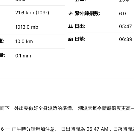
21.6 kph (109°)
☀️
紫外線指數:
6.0
🌅
日出:
05:47
1013.0 mb
🌇
日落:
06:39
度:
10.0 km
量:
0.1 mm
盆而下，外出要做好全身濕透的準備。 潮濕天氣令體感溫度更高
— 正午時分請稍加注意。 日出時間為 05:47 AM，日落時間為 