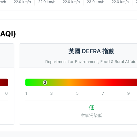
km/h
22.0 km/h
22.0 km/h
22.0 km/h
23.0 km/h
22.0 km/h
AQI)
英國 DEFRA 指數
Department for Environment, Food & Rural Affair
2
6
1
3
5
7
9
低
空氣污染低