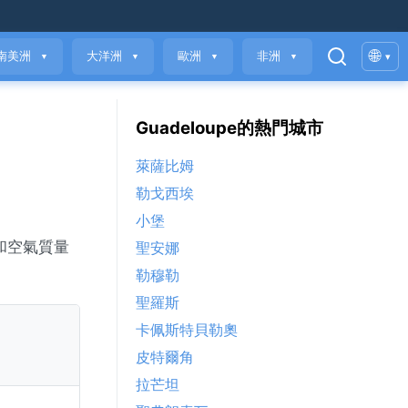
🌐
南美洲
大洋洲
歐洲
非洲
▾
▼
▼
▼
▼
Guadeloupe的熱門城市
萊薩比姆
勒戈西埃
小堡
情況和空氣質量
聖安娜
勒穆勒
聖羅斯
卡佩斯特貝勒奧
皮特爾角
拉芒坦