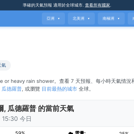
準確的天氣預報
適用於全球城市
.
查看所有國家
.
亞洲
北美洲
南極洲
▼
▼
▼
天氣
or heavy rain shower。查看 7 天預報、每小時天氣
氣
瓜德羅普
, 或瀏覽
目前最熱的城市
全球。
爾, 瓜德羅普 的當前天氣
15:30 今日
59%
☁️
雲量:
25%