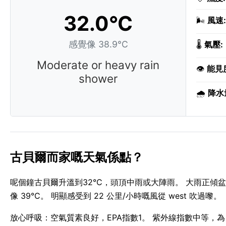
32.0°C
🌬️
風速:
感覺像 38.9°C
🌡️
氣壓:
Moderate or heavy rain
👁️
能見
shower
🌧️
降水
古貝爾而家嘅天氣係點？
呢個鐘古貝爾升溫到32°C，頭頂中雨或大陣雨。 大雨正傾
像 39°C。 明顯感受到 22 公里/小時嘅風從 west 吹過嚟。
放心呼吸：空氣質素良好，EPA指數1。 紫外線指數中等，為 6 