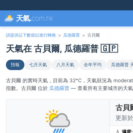
天氣.
com.hk
請提供以下數值以進行轉換
瓜德羅普
古貝爾
>
>
天氣在 古貝爾, 瓜德羅普 🇬🇵
預報
七月天氣
八月天氣
全年平均
瓜德羅普 
古貝爾 的實時天氣，目前為 32°C，天氣狀況為 moderate 
指數。古貝爾 位於
瓜德羅普
— 查看所有主要城市的天
古貝
更新於 
💧
濕度: