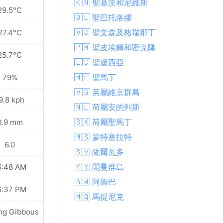
🇰🇳 聖基茨和尼維斯
29.5°C
30.1°C
🇧🇱 聖巴托洛繆
🇻🇨 聖文森及格瑞那丁
27.4°C
27.6°C
🇵🇲 聖皮埃爾和密克隆
25.7°C
25.6°C
🇱🇨 聖盧西亞
🇲🇫 聖馬丁
79%
75%
🇻🇬 英屬維京群島
9.8 kph
22.3 kph
🇳🇱 荷屬安的列斯
🇸🇽 荷屬聖馬丁
0.9 mm
1.3 mm
🇲🇸 蒙特塞拉特
6.0
7.0
🇸🇻 薩爾瓦多
🇰🇾 開曼群島
5:48 AM
05:48 AM
🇦🇼 阿魯巴
6:37 PM
06:37 PM
🇲🇶 馬提尼克
ng Gibbous
Last Quarter