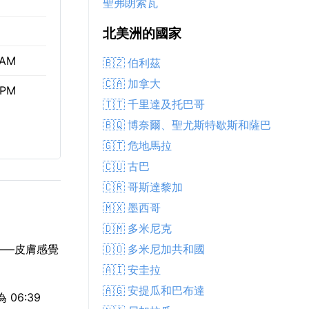
聖弗朗索瓦
北美洲的國家
 AM
🇧🇿 伯利茲
🇨🇦 加拿大
 PM
🇹🇹 千里達及托巴哥
🇧🇶 博奈爾、聖尤斯特歇斯和薩巴
🇬🇹 危地馬拉
🇨🇺 古巴
🇨🇷 哥斯達黎加
🇲🇽 墨西哥
🇩🇲 多米尼克
🇩🇴 多米尼加共和國
——皮膚感覺
🇦🇮 安圭拉
🇦🇬 安提瓜和巴布達
06:39