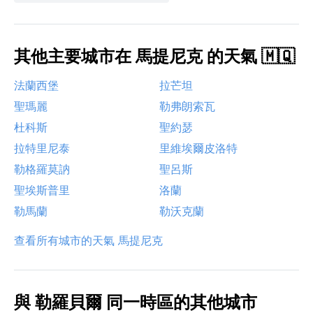
其他主要城市在 馬提尼克 的天氣 🇲🇶
法蘭西堡
拉芒坦
聖瑪麗
勒弗朗索瓦
杜科斯
聖約瑟
拉特里尼泰
里維埃爾皮洛特
勒格羅莫訥
聖呂斯
聖埃斯普里
洛蘭
勒馬蘭
勒沃克蘭
查看所有城市的天氣 馬提尼克
與 勒羅貝爾 同一時區的其他城市