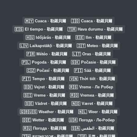
🇲🇾
🇮🇩
Cuaca · 勒羅貝爾
Cuaca · 勒羅貝爾
🇪🇸
🇹🇷
El tiempo · 勒羅貝爾
Hava durumu · 勒羅貝爾
🇭🇺
🇪🇪
Időjárás · 勒羅貝爾
Ilm · 勒羅貝爾
🇱🇻
🇮🇹
Laikapstākļi · 勒羅貝爾
Meteo · 勒羅貝爾
🇫🇷
🇱🇹
Météo · 勒羅貝爾
Oras · 勒羅貝爾
🇵🇱
🇸🇰
Pogoda · 勒羅貝爾
Počasie · 勒羅貝爾
🇨🇿
🇫🇮
Počasí · 勒羅貝爾
Sää · 勒羅貝爾
🇵🇹
🇻🇳
Tempo · 勒羅貝爾
Thời tiết · 勒羅貝爾
🇩🇰
🇷🇸
Vejret · 勒羅貝爾
Vreme · Ле Робер
🇸🇮
🇷🇴
Vreme · 勒羅貝爾
Vremea · 勒羅貝爾
🇸🇪
🇳🇴
Vädret · 勒羅貝爾
Været · 勒羅貝爾
🇬🇧🇺🇸
🇳🇱
Weather · 勒羅貝爾
Weer · 勒羅貝爾
🇩🇪
🇺🇦
Wetter · 勒羅貝爾
Погода · Ле-Робер
🇷🇺
🇸🇦
Погода · 勒羅貝爾
الطقس · 勒羅貝爾
🇹🇭
🇯🇵
สภาพอากาศ · 勒羅貝爾
天気 · 勒羅貝爾