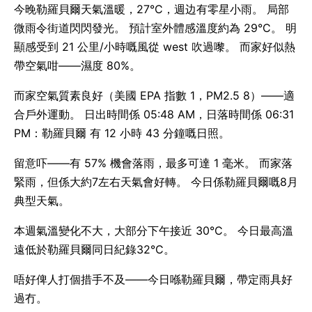
今晚勒羅貝爾天氣溫暖，27°C，週边有零星小雨。 局部
微雨令街道閃閃發光。 預計室外體感溫度約為 29°C。 明
顯感受到 21 公里/小時嘅風從 west 吹過嚟。 而家好似熱
帶空氣咁——濕度 80%。
而家空氣質素良好（美國 EPA 指數 1，PM2.5 8）——適
合戶外運動。 日出時間係 05:48 AM，日落時間係 06:31
PM：勒羅貝爾 有 12 小時 43 分鐘嘅日照。
留意吓——有 57% 機會落雨，最多可達 1 毫米。 而家落
緊雨，但係大約7左右天氣會好轉。 今日係勒羅貝爾嘅8月
典型天氣。
本週氣溫變化不大，大部分下午接近 30°C。 今日最高溫
遠低於勒羅貝爾同日紀錄32°C。
唔好俾人打個措手不及——今日喺勒羅貝爾，帶定雨具好
過冇。