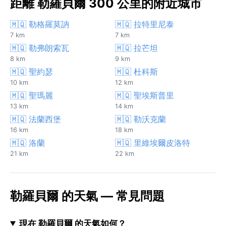
距離 勒羅貝爾 300 公里的附近城市
🇲🇶 勒格羅莫訥
🇲🇶 拉特里尼泰
7 km
7 km
🇲🇶 勒弗朗索瓦
🇲🇶 拉芒坦
8 km
9 km
🇲🇶 聖約瑟
🇲🇶 杜科斯
10 km
12 km
🇲🇶 聖瑪麗
🇲🇶 聖埃斯普里
13 km
14 km
🇲🇶 法蘭西堡
🇲🇶 勒沃克蘭
16 km
18 km
🇲🇶 洛蘭
🇲🇶 里維埃爾皮洛特
21 km
22 km
勒羅貝爾 的天氣 — 常見問題
現在 勒羅貝爾 的天氣如何？