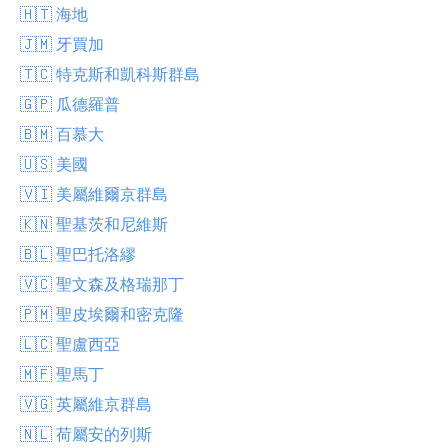
🇭🇹 海地
🇯🇲 牙買加
🇹🇨 特克斯和凱科斯群島
🇬🇵 瓜德羅普
🇧🇲 百慕大
🇺🇸 美國
🇻🇮 美屬維爾京群島
🇰🇳 聖基茨和尼維斯
🇧🇱 聖巴托洛繆
🇻🇨 聖文森及格瑞那丁
🇵🇲 聖皮埃爾和密克隆
🇱🇨 聖盧西亞
🇲🇫 聖馬丁
🇻🇬 英屬維京群島
🇳🇱 荷屬安的列斯