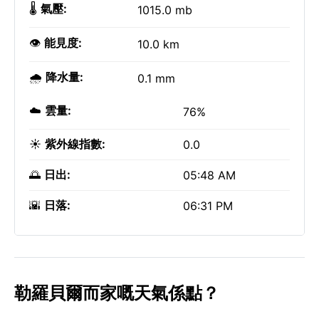
🌡️
氣壓:
1015.0 mb
👁️
能見度:
10.0 km
🌧️
降水量:
0.1 mm
☁️
雲量:
76%
☀️
紫外線指數:
0.0
🌅
日出:
05:48 AM
🌇
日落:
06:31 PM
勒羅貝爾而家嘅天氣係點？