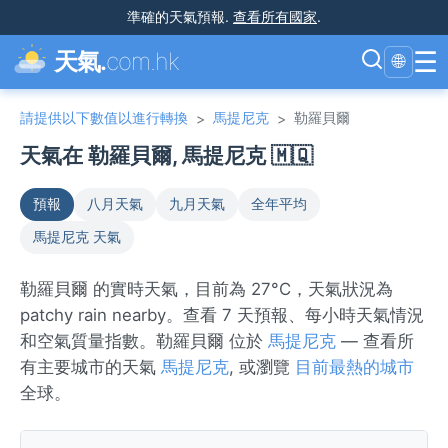
準確的天氣預報
.
查看所有國家
.
☰
天氣.
com.hk
🌐
請提供以下數值以進行轉換
馬提尼克
勒羅貝爾
>
>
天氣在 勒羅貝爾, 馬提尼克 🇲🇶
預報
八月天氣
九月天氣
全年平均
馬提尼克 天氣
勒羅貝爾 的實時天氣，目前為 27°C，天氣狀況為
patchy rain nearby。查看 7 天預報、每小時天氣情況
和空氣質量指數。勒羅貝爾 位於
馬提尼克
— 查看所
有主要城市的天氣
馬提尼克
, 或瀏覽
目前最熱的城市
全球。