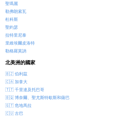
聖瑪麗
勒弗朗索瓦
杜科斯
聖約瑟
拉特里尼泰
里維埃爾皮洛特
勒格羅莫訥
北美洲的國家
🇧🇿 伯利茲
🇨🇦 加拿大
🇹🇹 千里達及托巴哥
🇧🇶 博奈爾、聖尤斯特歇斯和薩巴
🇬🇹 危地馬拉
🇨🇺 古巴