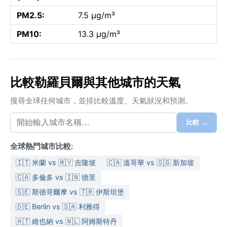
PM2.5:
7.5 µg/m³
PM10:
13.3 µg/m³
比較勒羅貝爾與其他城市的天氣
搜尋全球任何城市，並排比較溫度、天氣狀況和預測。
比較 →
全球熱門城市比較:
🇮🇹 米蘭 vs 🇲🇾 吉隆坡
🇨🇦 溫哥華 vs 🇸🇬 新加坡
🇨🇦 多倫多 vs 🇮🇳 德里
🇸🇪 斯德哥爾摩 vs 🇹🇷 伊斯坦堡
🇩🇪 Berlin vs 🇸🇦 利雅得
🇦🇹 維也納 vs 🇳🇱 阿姆斯特丹