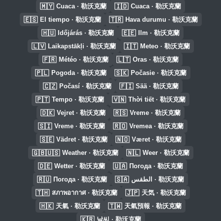
🇲🇾
🇮🇩
Cuaca · 勒沃克蘭
Cuaca · 勒沃克蘭
🇪🇸
🇹🇷
El tiempo · 勒沃克蘭
Hava durumu · 勒沃克蘭
🇭🇺
🇪🇪
Időjárás · 勒沃克蘭
Ilm · 勒沃克蘭
🇱🇻
🇮🇹
Laikapstākļi · 勒沃克蘭
Meteo · 勒沃克蘭
🇫🇷
🇱🇹
Météo · 勒沃克蘭
Oras · 勒沃克蘭
🇵🇱
🇸🇰
Pogoda · 勒沃克蘭
Počasie · 勒沃克蘭
🇨🇿
🇫🇮
Počasí · 勒沃克蘭
Sää · 勒沃克蘭
🇵🇹
🇻🇳
Tempo · 勒沃克蘭
Thời tiết · 勒沃克蘭
🇩🇰
🇷🇸
Vejret · 勒沃克蘭
Vreme · 勒沃克蘭
🇸🇮
🇷🇴
Vreme · 勒沃克蘭
Vremea · 勒沃克蘭
🇸🇪
🇳🇴
Vädret · 勒沃克蘭
Været · 勒沃克蘭
🇬🇧🇺🇸
🇳🇱
Weather · 勒沃克蘭
Weer · 勒沃克蘭
🇩🇪
🇺🇦
Wetter · 勒沃克蘭
Погода · 勒沃克蘭
🇷🇺
🇸🇦
Погода · 勒沃克蘭
الطقس · 勒沃克蘭
🇹🇭
🇯🇵
สภาพอากาศ · 勒沃克蘭
天気 · 勒沃克蘭
🇭🇰
🇹🇼
天氣 · 勒沃克蘭
天氣預報 · 勒沃克蘭
🇰🇷
날씨 · 勒沃克蘭