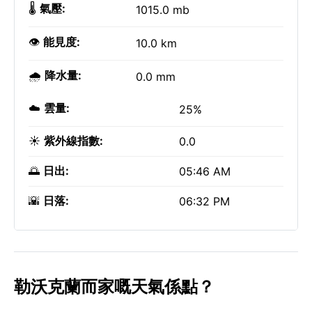
🌡️
氣壓:
1015.0 mb
👁️
能見度:
10.0 km
🌧️
降水量:
0.0 mm
☁️
雲量:
25%
☀️
紫外線指數:
0.0
🌅
日出:
05:46 AM
🌇
日落:
06:32 PM
勒沃克蘭而家嘅天氣係點？