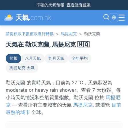
準確的天氣預報
.
查看所有國家
.
☰
天氣.
com.hk
🌐
請提供以下數值以進行轉換
馬提尼克
勒沃克蘭
>
>
天氣在 勒沃克蘭, 馬提尼克 🇲🇶
預報
八月天氣
九月天氣
全年平均
馬提尼克 天氣
勒沃克蘭 的實時天氣，目前為 27°C，天氣狀況為
moderate or heavy rain shower。查看 7 天預報、每
小時天氣情況和空氣質量指數。勒沃克蘭 位於
馬提尼
克
— 查看所有主要城市的天氣
馬提尼克
, 或瀏覽
目前
最熱的城市
全球。