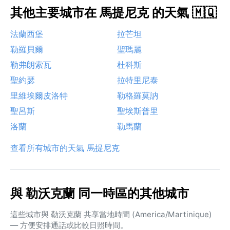
其他主要城市在 馬提尼克 的天氣 🇲🇶
法蘭西堡
拉芒坦
勒羅貝爾
聖瑪麗
勒弗朗索瓦
杜科斯
聖約瑟
拉特里尼泰
里維埃爾皮洛特
勒格羅莫訥
聖呂斯
聖埃斯普里
洛蘭
勒馬蘭
查看所有城市的天氣 馬提尼克
與 勒沃克蘭 同一時區的其他城市
這些城市與 勒沃克蘭 共享當地時間 (America/Martinique)
— 方便安排通話或比較日照時間。