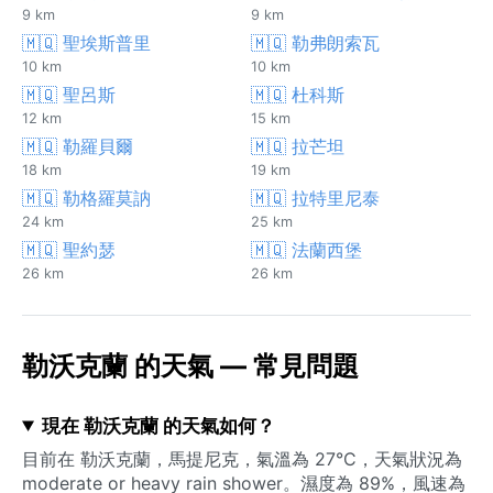
9 km
9 km
🇲🇶 聖埃斯普里
🇲🇶 勒弗朗索瓦
10 km
10 km
🇲🇶 聖呂斯
🇲🇶 杜科斯
12 km
15 km
🇲🇶 勒羅貝爾
🇲🇶 拉芒坦
18 km
19 km
🇲🇶 勒格羅莫訥
🇲🇶 拉特里尼泰
24 km
25 km
🇲🇶 聖約瑟
🇲🇶 法蘭西堡
26 km
26 km
勒沃克蘭 的天氣 — 常見問題
現在 勒沃克蘭 的天氣如何？
目前在 勒沃克蘭，馬提尼克，氣溫為 27°C，天氣狀況為
moderate or heavy rain shower。濕度為 89%，風速為