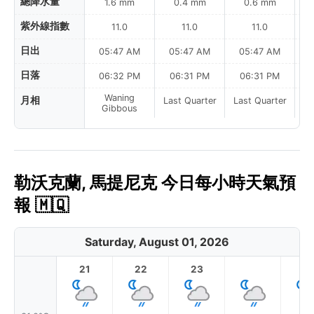
總降水量
1.6 mm
0.4 mm
0.6 mm
紫外線指數
11.0
11.0
11.0
日出
05:47 AM
05:47 AM
05:47 AM
日落
06:32 PM
06:31 PM
06:31 PM
Waning
月相
Last Quarter
Last Quarter
La
Gibbous
勒沃克蘭, 馬提尼克 今日每小時天氣預
報 🇲🇶
Saturday, August 01, 2026
21
22
23
1