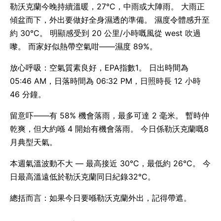
勒沃克蘭今晚持續溫暖，27°C，中雨或大陣雨。 大雨正
傾盆而下，外出要做好全身濕透的準備。 濕度令體感升至
約 30°C。 明顯感受到 20 公里/小時嘅風從 west 吹過
嚟。 而家好似熱帶空氣咁——濕度 89%。
放心呼吸：空氣質素良好，EPA指數1。 日出時間為
05:46 AM，日落時間為 06:32 PM，日照時長 12 小時
46 分鐘。
留意吓——有 58% 機會落雨，最多可達 2 毫米。 暫時仲
乾爽，但大約喺 4 開始有機會落雨。 今日係勒沃克蘭嘅8
月典型天氣。
本週氣溫波動不大 — 最高接近 30°C，最低約 26°C。 今
日最高溫遠低於勒沃克蘭同日紀錄32°C。
總括而言：如果今日要喺勒沃克蘭外出，記得帶遮。