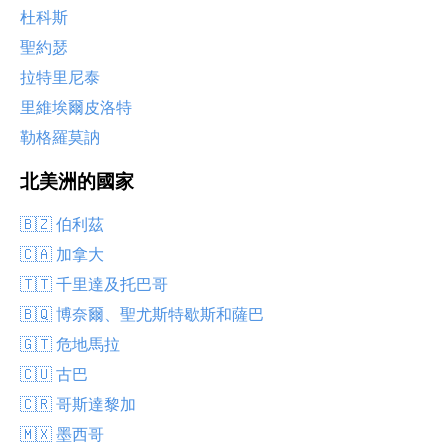
杜科斯
聖約瑟
拉特里尼泰
里維埃爾皮洛特
勒格羅莫訥
北美洲的國家
🇧🇿 伯利茲
🇨🇦 加拿大
🇹🇹 千里達及托巴哥
🇧🇶 博奈爾、聖尤斯特歇斯和薩巴
🇬🇹 危地馬拉
🇨🇺 古巴
🇨🇷 哥斯達黎加
🇲🇽 墨西哥