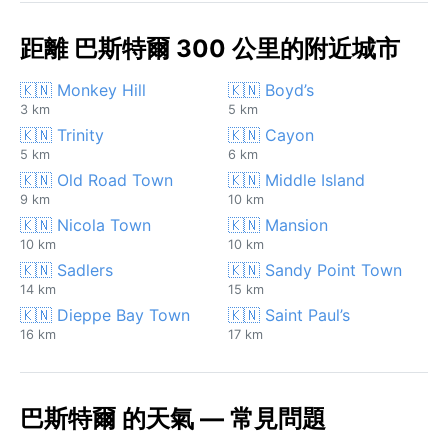
距離 巴斯特爾 300 公里的附近城市
🇰🇳 Monkey Hill
🇰🇳 Boyd’s
3 km
5 km
🇰🇳 Trinity
🇰🇳 Cayon
5 km
6 km
🇰🇳 Old Road Town
🇰🇳 Middle Island
9 km
10 km
🇰🇳 Nicola Town
🇰🇳 Mansion
10 km
10 km
🇰🇳 Sadlers
🇰🇳 Sandy Point Town
14 km
15 km
🇰🇳 Dieppe Bay Town
🇰🇳 Saint Paul’s
16 km
17 km
巴斯特爾 的天氣 — 常見問題