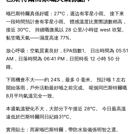
喺巴斯特爾真係好暖：27°C，週边有零星小雨。 接下來
一段時間預計會有零星小雨。 體感溫度比實際讀數稍高，
接近 30°C。 持續嘅微風以 28 公里/小時從 west 吹緊。
黏笠嘅天氣——濕度高達 77%。
放心呼吸：空氣質素良好，EPA指數1。 日出時間為 05:51
AM，日落時間為 06:41 PM，日照時長 12 小時 50 分
鐘。
下雨機會不大——約 24%，最多 0 毫米。 預計喺 1 左右
開始落雨，戶外活動最好喺之前完成。 呢個同巴斯特爾嘅
8月平均氣溫完全一致。
本週氣溫變化不大，大部分下午接近 28°C。 今日最高溫
遠低於巴斯特爾同日紀錄31°C。
實用貼士：而家喺巴斯特爾，帶防水裝備係明智之選。