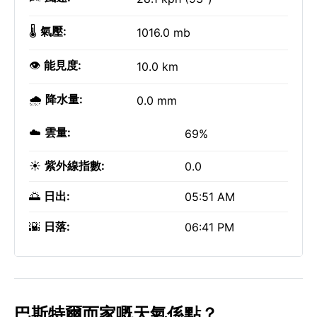
🌡️
氣壓:
1016.0 mb
👁️
能見度:
10.0 km
🌧️
降水量:
0.0 mm
☁️
雲量:
69%
☀️
紫外線指數:
0.0
🌅
日出:
05:51 AM
🌇
日落:
06:41 PM
巴斯特爾而家嘅天氣係點？