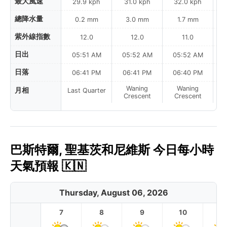
最大風速
29.9 kph
31.0 kph
32.0 kph
總降水量
0.2 mm
3.0 mm
1.7 mm
紫外線指數
12.0
12.0
11.0
日出
05:51 AM
05:52 AM
05:52 AM
0
日落
06:41 PM
06:41 PM
06:40 PM
Waning
Waning
月相
Last Quarter
Crescent
Crescent
巴斯特爾, 聖基茨和尼維斯 今日每小時
天氣預報 🇰🇳
Thursday, August 06, 2026
7
8
9
10
11