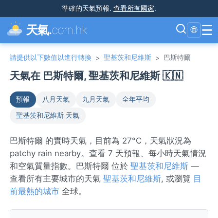
準確的天氣預報
.
查看所有國家
.
☰
天氣.
com.hk
🌐
請提供以下數值以進行轉換
聖基茨和尼維斯
巴斯特爾
>
>
天氣在 巴斯特爾, 聖基茨和尼維斯 🇰🇳
預報
八月天氣
九月天氣
全年平均
聖基茨和尼維斯 天氣
巴斯特爾 的實時天氣，目前為 27°C，天氣狀況為
patchy rain nearby。查看 7 天預報、每小時天氣情況
和空氣質量指數。巴斯特爾 位於
聖基茨和尼維斯
—
查看所有主要城市的天氣
聖基茨和尼維斯
, 或瀏覽
目
前最熱的城市
全球。