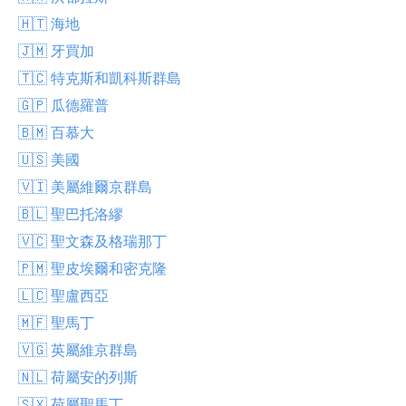
🇭🇹 海地
🇯🇲 牙買加
🇹🇨 特克斯和凱科斯群島
🇬🇵 瓜德羅普
🇧🇲 百慕大
🇺🇸 美國
🇻🇮 美屬維爾京群島
🇧🇱 聖巴托洛繆
🇻🇨 聖文森及格瑞那丁
🇵🇲 聖皮埃爾和密克隆
🇱🇨 聖盧西亞
🇲🇫 聖馬丁
🇻🇬 英屬維京群島
🇳🇱 荷屬安的列斯
🇸🇽 荷屬聖馬丁