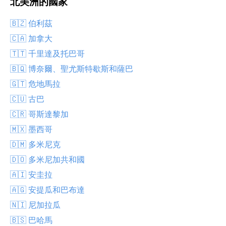
北美洲的國家
🇧🇿 伯利茲
🇨🇦 加拿大
🇹🇹 千里達及托巴哥
🇧🇶 博奈爾、聖尤斯特歇斯和薩巴
🇬🇹 危地馬拉
🇨🇺 古巴
🇨🇷 哥斯達黎加
🇲🇽 墨西哥
🇩🇲 多米尼克
🇩🇴 多米尼加共和國
🇦🇮 安圭拉
🇦🇬 安提瓜和巴布達
🇳🇮 尼加拉瓜
🇧🇸 巴哈馬