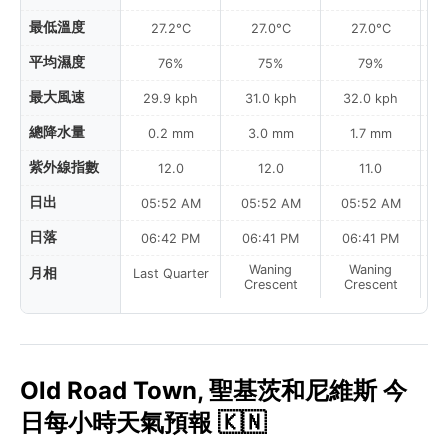
最低溫度
27.2°C
27.0°C
27.0°C
平均濕度
76%
75%
79%
最大風速
29.9 kph
31.0 kph
32.0 kph
總降水量
0.2 mm
3.0 mm
1.7 mm
紫外線指數
12.0
12.0
11.0
日出
05:52 AM
05:52 AM
05:52 AM
0
日落
06:42 PM
06:41 PM
06:41 PM
Waning
Waning
月相
Last Quarter
Crescent
Crescent
Old Road Town, 聖基茨和尼維斯 今
日每小時天氣預報 🇰🇳