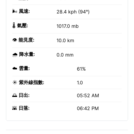
🌬️
風速:
28.4 kph (94°)
🌡️
氣壓:
1017.0 mb
👁️
能見度:
10.0 km
🌧️
降水量:
0.0 mm
☁️
雲量:
61%
☀️
紫外線指數:
1.0
🌅
日出:
05:52 AM
🌇
日落:
06:42 PM