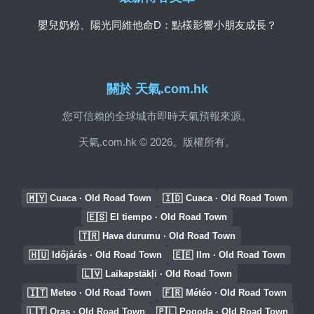
嬰兒奶粉、陽光同維他命D：點樣影響小朋友成長？
關於 天氣.com.hk
您可信賴的全球城市即時天氣預報來源。
天氣.com.hk © 2026。版權所有。
🇲🇾
🇮🇩
Cuaca · Old Road Town
Cuaca · Old Road Town
🇪🇸
El tiempo · Old Road Town
🇹🇷
Hava durumu · Old Road Town
🇭🇺
🇪🇪
Időjárás · Old Road Town
Ilm · Old Road Town
🇱🇻
Laikapstākļi · Old Road Town
🇮🇹
🇫🇷
Meteo · Old Road Town
Météo · Old Road Town
🇱🇹
🇵🇱
Oras · Old Road Town
Pogoda · Old Road Town