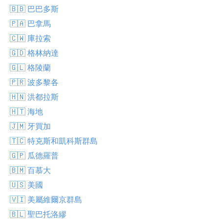
🇧🇧 巴巴多斯
🇵🇦 巴拿馬
🇨🇼 庫拉索
🇬🇩 格林納達
🇬🇱 格陵蘭
🇵🇷 波多黎各
🇭🇳 洪都拉斯
🇭🇹 海地
🇯🇲 牙買加
🇹🇨 特克斯和凱科斯群島
🇬🇵 瓜德羅普
🇧🇲 百慕大
🇺🇸 美國
🇻🇮 美屬維爾京群島
🇧🇱 聖巴托洛繆