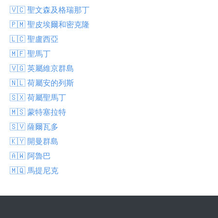
🇻🇨 聖文森及格瑞那丁
🇵🇲 聖皮埃爾和密克隆
🇱🇨 聖盧西亞
🇲🇫 聖馬丁
🇻🇬 英屬維京群島
🇳🇱 荷屬安的列斯
🇸🇽 荷屬聖馬丁
🇲🇸 蒙特塞拉特
🇸🇻 薩爾瓦多
🇰🇾 開曼群島
🇦🇼 阿魯巴
🇲🇶 馬提尼克