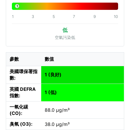
1
1
3
5
7
9
10
低
空氣污染低
參數
數值
美國環保署指
1 (良好)
數:
英國 DEFRA
1 (低)
指數:
一氧化碳
88.0 µg/m³
(CO):
臭氧 (O3):
38.0 µg/m³