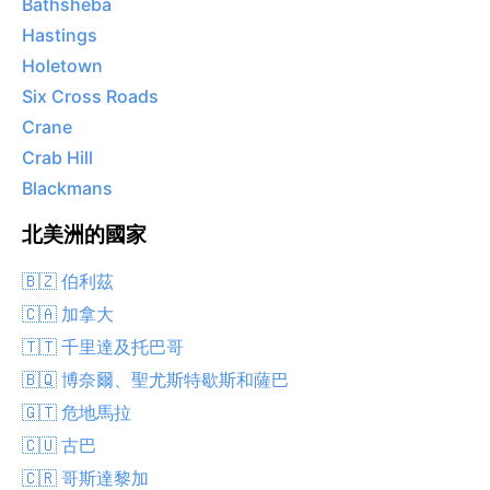
Bathsheba
Hastings
Holetown
Six Cross Roads
Crane
Crab Hill
Blackmans
北美洲的國家
🇧🇿 伯利茲
🇨🇦 加拿大
🇹🇹 千里達及托巴哥
🇧🇶 博奈爾、聖尤斯特歇斯和薩巴
🇬🇹 危地馬拉
🇨🇺 古巴
🇨🇷 哥斯達黎加