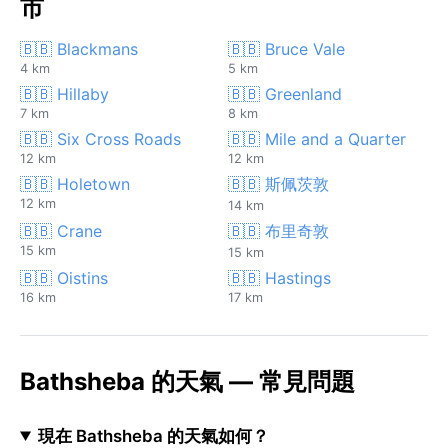
市
🇧🇧 Blackmans
🇧🇧 Bruce Vale
4 km
5 km
🇧🇧 Hillaby
🇧🇧 Greenland
7 km
8 km
🇧🇧 Six Cross Roads
🇧🇧 Mile and a Quarter
12 km
12 km
🇧🇧 Holetown
🇧🇧 斯佩茨敦
12 km
14 km
🇧🇧 Crane
🇧🇧 布里奇敦
15 km
15 km
🇧🇧 Oistins
🇧🇧 Hastings
16 km
17 km
Bathsheba 的天氣 — 常見問題
現在 Bathsheba 的天氣如何？