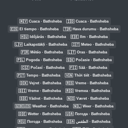
🇲🇾
🇮🇩
Cuaca · Bathsheba
Cuaca · Bathsheba
🇪🇸
🇹🇷
El tiempo · Bathsheba
Hava durumu · Bathsheba
🇭🇺
🇪🇪
Időjárás · Bathsheba
Ilm · Bathsheba
🇱🇻
🇮🇹
Laikapstākļi · Bathsheba
Meteo · Bathsheba
🇫🇷
🇱🇹
Météo · Bathsheba
Oras · Bathsheba
🇵🇱
🇸🇰
Pogoda · Bathsheba
Počasie · Bathsheba
🇨🇿
🇫🇮
Počasí · Bathsheba
Sää · Bathsheba
🇵🇹
🇻🇳
Tempo · Bathsheba
Thời tiết · Bathsheba
🇩🇰
🇷🇸
Vejret · Bathsheba
Vreme · Bathsheba
🇸🇮
🇷🇴
Vreme · Bathsheba
Vremea · Bathsheba
🇸🇪
🇳🇴
Vädret · Bathsheba
Været · Bathsheba
🇬🇧🇺🇸
🇳🇱
Weather · Bathsheba
Weer · Bathsheba
🇩🇪
🇺🇦
Wetter · Bathsheba
Погода · Bathsheba
🇷🇺
🇸🇦
Погода · Bathsheba
الطقس · Bathsheba