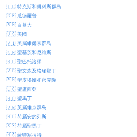
🇹🇨 特克斯和凱科斯群島
🇬🇵 瓜德羅普
🇧🇲 百慕大
🇺🇸 美國
🇻🇮 美屬維爾京群島
🇰🇳 聖基茨和尼維斯
🇧🇱 聖巴托洛繆
🇻🇨 聖文森及格瑞那丁
🇵🇲 聖皮埃爾和密克隆
🇱🇨 聖盧西亞
🇲🇫 聖馬丁
🇻🇬 英屬維京群島
🇳🇱 荷屬安的列斯
🇸🇽 荷屬聖馬丁
🇲🇸 蒙特塞拉特