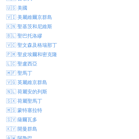
🇺🇸 美國
🇻🇮 美屬維爾京群島
🇰🇳 聖基茨和尼維斯
🇧🇱 聖巴托洛繆
🇻🇨 聖文森及格瑞那丁
🇵🇲 聖皮埃爾和密克隆
🇱🇨 聖盧西亞
🇲🇫 聖馬丁
🇻🇬 英屬維京群島
🇳🇱 荷屬安的列斯
🇸🇽 荷屬聖馬丁
🇲🇸 蒙特塞拉特
🇸🇻 薩爾瓦多
🇰🇾 開曼群島
🇦🇼 阿魯巴