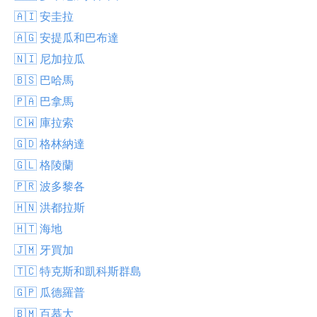
🇦🇮 安圭拉
🇦🇬 安提瓜和巴布達
🇳🇮 尼加拉瓜
🇧🇸 巴哈馬
🇵🇦 巴拿馬
🇨🇼 庫拉索
🇬🇩 格林納達
🇬🇱 格陵蘭
🇵🇷 波多黎各
🇭🇳 洪都拉斯
🇭🇹 海地
🇯🇲 牙買加
🇹🇨 特克斯和凱科斯群島
🇬🇵 瓜德羅普
🇧🇲 百慕大