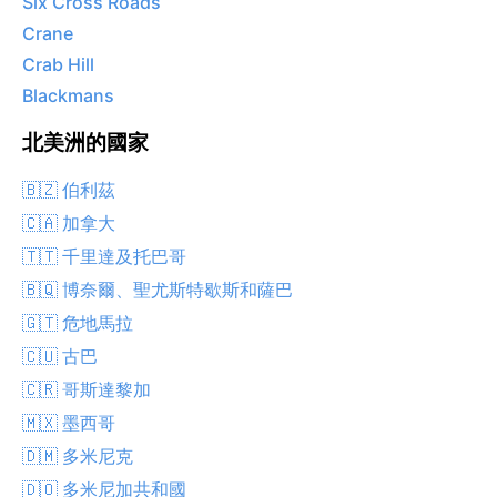
Six Cross Roads
Crane
Crab Hill
Blackmans
北美洲的國家
🇧🇿 伯利茲
🇨🇦 加拿大
🇹🇹 千里達及托巴哥
🇧🇶 博奈爾、聖尤斯特歇斯和薩巴
🇬🇹 危地馬拉
🇨🇺 古巴
🇨🇷 哥斯達黎加
🇲🇽 墨西哥
🇩🇲 多米尼克
🇩🇴 多米尼加共和國