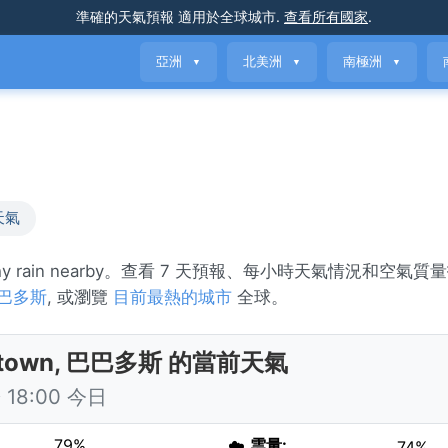
準確的天氣預報
適用於全球城市
.
查看所有國家
.
亞洲
北美洲
南極洲
▼
▼
▼
天氣
chy rain nearby。查看 7 天預報、每小時天氣情況和空氣質
巴多斯
, 或瀏覽
目前最熱的城市
全球。
etown, 巴巴多斯 的當前天氣
18:00 今日
79%
☁️
雲量:
74%