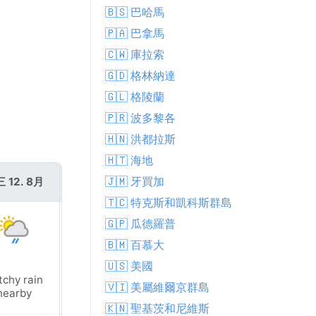
🇧🇸 巴哈馬
🇵🇦 巴拿馬
🇨🇼 庫拉索
🇬🇩 格林納達
🇬🇱 格陵蘭
🇵🇷 波多黎各
🇭🇳 洪都拉斯
🇭🇹 海地
🇯🇲 牙買加
 12. 8月
週四 13. 8月
🇹🇨 特克斯和凱科斯群島
🇬🇵 瓜德羅普
🇧🇲 百慕大
🇺🇸 美國
tchy rain
Patchy rain
🇻🇮 美屬維爾京群島
nearby
nearby
🇰🇳 聖基茨和尼維斯