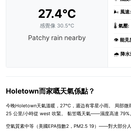
27.4°C
🌬️
風速:
感覺像 30.5°C
🌡️
氣壓:
Patchy rain nearby
👁️
能見
🌧️
降水
Holetown而家嘅天氣係點？
今晚Holetown天氣溫暖，27°C，週边有零星小雨。 局
25 公里/小時從 west 吹緊。 黏笠嘅天氣——濕度高達 79%
空氣質素中等（美國EPA指數2，PM2.5 19）——對大部分人來