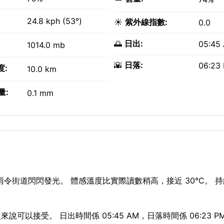
24.8 kph (53°)
☀️
紫外線指數:
0.0
🌅
日出:
05:45
1014.0 mb
🌇
日落:
06:23
度:
10.0 km
量:
0.1 mm
部微雨令街道閃閃發光。 體感溫度比實際讀數稍高，接近 30°C。 
。
說可以接受。 日出時間係 05:45 AM，日落時間係 06:23 P