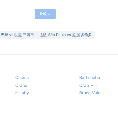
比較 →
 巴黎 vs 🇺🇸 三藩市
🇧🇷 São Paulo vs 🇨🇦 多倫多
Oistins
Bathsheba
Crane
Crab Hill
Hillaby
Bruce Vale