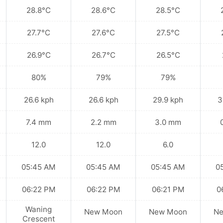
28.8°C
28.6°C
28.5°C
27.7°C
27.6°C
27.5°C
26.9°C
26.7°C
26.5°C
80%
79%
79%
26.6 kph
26.6 kph
29.9 kph
3
7.4 mm
2.2 mm
3.0 mm
12.0
12.0
6.0
05:45 AM
05:45 AM
05:45 AM
0
06:22 PM
06:22 PM
06:21 PM
0
Waning
New Moon
New Moon
N
Crescent