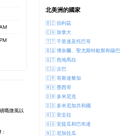
北美洲的國家
🇧🇿 伯利茲
 AM
🇨🇦 加拿大
 PM
🇹🇹 千里達及托巴哥
🇧🇶 博奈爾、聖尤斯特歇斯和薩巴
🇬🇹 危地馬拉
🇨🇺 古巴
🇨🇷 哥斯達黎加
🇲🇽 墨西哥
🇩🇲 多米尼克
🇩🇴 多米尼加共和國
持續嘅微風以
🇦🇮 安圭拉
🇦🇬 安提瓜和巴布達
M：
🇳🇮 尼加拉瓜