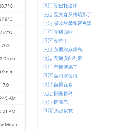
🇧🇱 聖巴托洛繆
28.7°C
28.6°C
🇻🇨 聖文森及格瑞那丁
27.8°C
27.6°C
🇵🇲 聖皮埃爾和密克隆
🇱🇨 聖盧西亞
27.1°C
26.6°C
🇲🇫 聖馬丁
76%
73%
🇻🇬 英屬維京群島
🇳🇱 荷屬安的列斯
2.0 kph
41.8 kph
🇸🇽 荷屬聖馬丁
0.9 mm
2.1 mm
🇲🇸 蒙特塞拉特
🇸🇻 薩爾瓦多
7.0
7.0
🇰🇾 開曼群島
5:45 AM
05:45 AM
🇦🇼 阿魯巴
🇲🇶 馬提尼克
6:21 PM
06:20 PM
ew Moon
New Moon