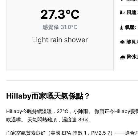
27.3°C
🌬️
風速:
感覺像 31.0°C
🌡️
氣壓:
Light rain shower
👁️
能見
🌧️
降水
Hillaby而家嘅天氣係點？
Hillaby今晚持續溫暖，27°C，小陣雨。 微雨正令Hillaby
吹過嚟。 天氣悶熱難頂，濕度達 89%。
而家空氣質素良好（美國 EPA 指數 1，PM2.5 7）——適合戶外運