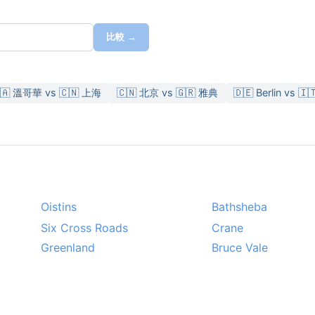
比較 →
🇦 溫哥華 vs 🇨🇳 上海
🇨🇳 北京 vs 🇬🇷 雅典
🇩🇪 Berlin vs 
Oistins
Bathsheba
Six Cross Roads
Crane
Greenland
Bruce Vale