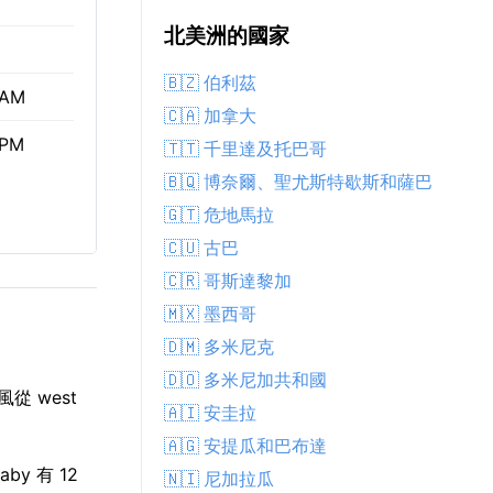
北美洲的國家
🇧🇿 伯利茲
 AM
🇨🇦 加拿大
 PM
🇹🇹 千里達及托巴哥
🇧🇶 博奈爾、聖尤斯特歇斯和薩巴
🇬🇹 危地馬拉
🇨🇺 古巴
🇨🇷 哥斯達黎加
🇲🇽 墨西哥
🇩🇲 多米尼克
🇩🇴 多米尼加共和國
從 west
🇦🇮 安圭拉
🇦🇬 安提瓜和巴布達
by 有 12
🇳🇮 尼加拉瓜