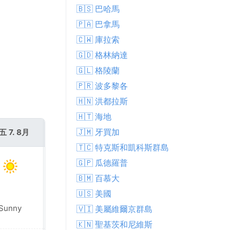
🇧🇸 巴哈馬
🇵🇦 巴拿馬
🇨🇼 庫拉索
🇬🇩 格林納達
🇬🇱 格陵蘭
🇵🇷 波多黎各
🇭🇳 洪都拉斯
🇭🇹 海地
🇯🇲 牙買加
五 7. 8月
週六 8. 8月
🇹🇨 特克斯和凱科斯群島
🇬🇵 瓜德羅普
🇧🇲 百慕大
🇺🇸 美國
Sunny
Sunny
🇻🇮 美屬維爾京群島
🇰🇳 聖基茨和尼維斯