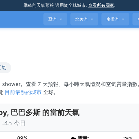
準確的天氣預報
適用於全球城市
.
查看所有國家
.
亞洲
北美洲
南極洲
▼
▼
▼
天氣
rain shower。查看 7 天預報、每小時天氣情況和空氣質量指數。H
瀏覽
目前最熱的城市
全球。
laby, 巴巴多斯 的當前天氣
:45 今日
89%
☁️
雲量:
75%