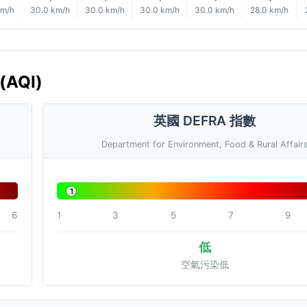
km/h
30.0 km/h
30.0 km/h
30.0 km/h
30.0 km/h
28.0 km/h
(AQI)
英國 DEFRA 指數
Department for Environment, Food & Rural Affair
1
6
1
3
5
7
9
低
空氣污染低