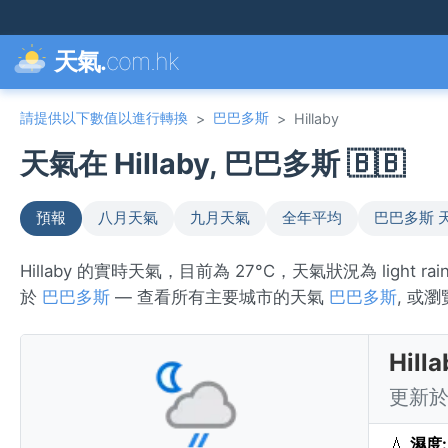
天氣.
com.hk
請提供以下數值以進行轉換
巴巴多斯
>
>
Hillaby
天氣在 Hillaby, 巴巴多斯 🇧🇧
預報
八月天氣
九月天氣
全年平均
巴巴多斯 
Hillaby 的實時天氣，目前為 27°C，天氣狀況為 light 
於
巴巴多斯
— 查看所有主要城市的天氣
巴巴多斯
, 或
Hil
更新於 
💧
濕度: