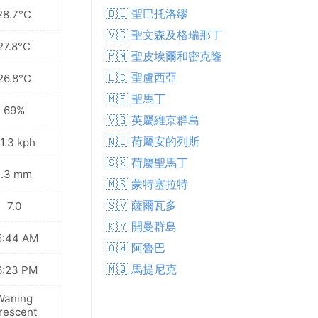
🇧🇱 聖巴托洛繆
28.7°C
29.3°C
🇻🇨 聖文森及格瑞那丁
27.8°C
28.1°C
🇵🇲 聖皮埃爾和密克隆
🇱🇨 聖盧西亞
26.8°C
27.3°C
🇲🇫 聖馬丁
69%
71%
🇻🇬 英屬維京群島
🇳🇱 荷屬安的列斯
1.3 kph
32.0 kph
🇸🇽 荷屬聖馬丁
1.3 mm
0.3 mm
🇲🇸 蒙特塞拉特
🇸🇻 薩爾瓦多
7.0
7.0
🇰🇾 開曼群島
5:44 AM
05:44 AM
🇦🇼 阿魯巴
🇲🇶 馬提尼克
6:23 PM
06:23 PM
Waning
Waning
rescent
Crescent