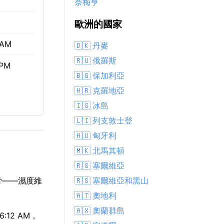
奈梅亨
歐洲的國家
 AM
🇩🇰 丹麥
🇷🇺 俄羅斯
 PM
🇧🇬 保加利亞
🇭🇷 克羅地亞
🇮🇸 冰島
🇱🇮 列支敦士登
🇭🇺 匈牙利
🇲🇰 北馬其頓
🇷🇸 塞爾維亞
🇷🇸 塞爾維亞和黑山
骨——濕度維
🇦🇹 奧地利
🇦🇽 奧蘭群島
:12 AM，