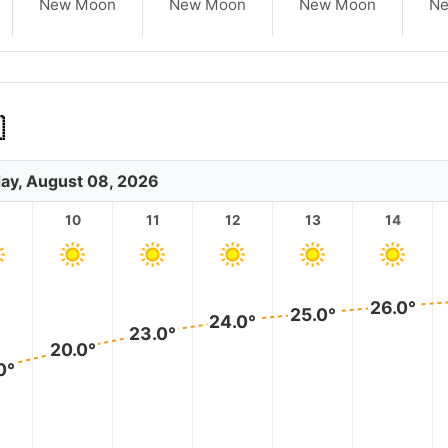
New Moon
New Moon
New Moon
N

ay, August 08, 2026
10
11
12
13
14
26.0°
25.0°
24.0°
23.0°
20.0°
0°