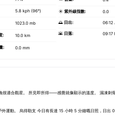
5.8 kph (96°)
☀️
紫外線指數:
0.0
🌅
日出:
06:12
1023.0 mb
🌇
日落:
09:17
度:
10.0 km
量:
0.0 mm
今晚很適合觀星。 所見即所得——感覺就像顯示的溫度。 濕凍刺
外運動。 烏得勒支 今日有長達 15 小時 5 分鐘嘅日照，日出 06