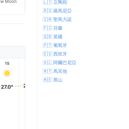
ew Moon
🇱🇹 立陶宛
Crescent
🇷🇴 羅馬尼亞
🇸🇲 聖馬力諾
🇫🇮 芬蘭
🇬🇧 英國
🇵🇹 葡萄牙
🇪🇸 西班牙
🇦🇱 阿爾巴尼亞
15
16
17
18
19
20
🇲🇹 馬耳他
🇲🇪 黑山
28.0°
28.0°
28.0°
27.0°
27.0°
24.0°