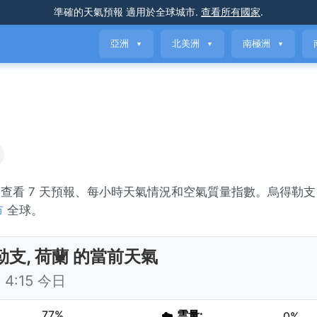
準確的天氣預報
適用於全球城市
.
查看所有國家
.
亞洲
北美洲
南極洲
▼
▼
▼
ar。查看 7 天預報、每小時天氣情況和空氣質量指數。烏得勒支
市
全球。
勒支, 荷蘭 的當前天氣
4:15 今日
77%
☁️
雲量:
0%