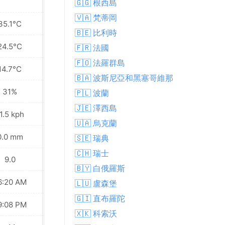
🇬🇬 根西島
🇻🇦 梵蒂岡
35.1°C
30.4°C
🇧🇪 比利時
24.5°C
23.6°C
🇫🇷 法國
🇫🇴 法羅群島
14.7°C
16.0°C
🇧🇦 波斯尼亞和黑塞哥維那
31%
38%
🇵🇱 波蘭
🇯🇪 澤西島
1.5 kph
24.5 kph
🇺🇦 烏克蘭
0.0 mm
0.0 mm
🇸🇪 瑞典
🇨🇭 瑞士
9.0
8.0
🇧🇾 白俄羅斯
6:20 AM
06:22 AM
🇱🇺 盧森堡
🇬🇮 直布羅陀
9:08 PM
09:06 PM
🇽🇰 科索沃
Waxing