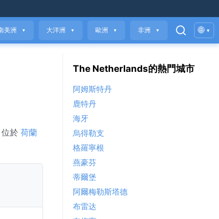
🌐
南美洲
大洋洲
歐洲
非洲
▾
▼
▼
▼
▼
The Netherlands的熱門城市
阿姆斯特丹
鹿特丹
海牙
 位於
荷蘭
烏得勒支
格羅寧根
燕豪芬
蒂爾堡
阿爾梅勒斯塔德
布雷达