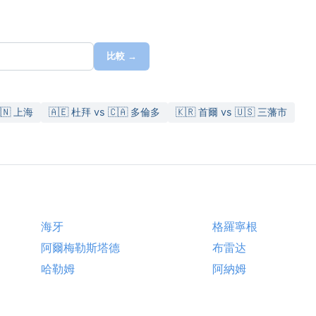
比較 →
🇳 上海
🇦🇪 杜拜 vs 🇨🇦 多倫多
🇰🇷 首爾 vs 🇺🇸 三藩市
海牙
格羅寧根
阿爾梅勒斯塔德
布雷达
哈勒姆
阿納姆