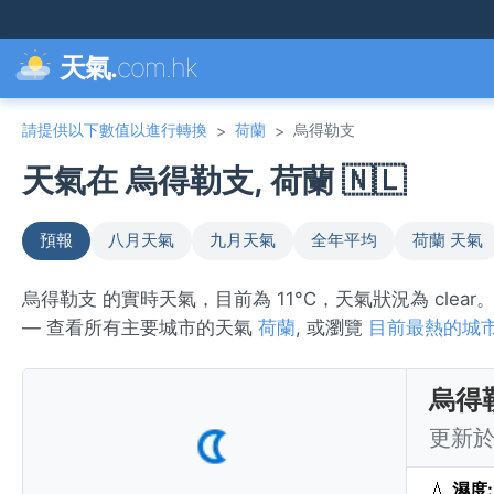
天氣.
com.hk
請提供以下數值以進行轉換
荷蘭
烏得勒支
>
>
天氣在 烏得勒支, 荷蘭 🇳🇱
預報
八月天氣
九月天氣
全年平均
荷蘭 天氣
烏得勒支 的實時天氣，目前為 11°C，天氣狀況為 cle
— 查看所有主要城市的天氣
荷蘭
, 或瀏覽
目前最熱的城
烏得
更新於 
💧
濕度: