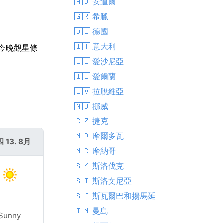
🇦🇩 安道爾
🇬🇷 希臘
🇩🇪 德國
🇮🇹 意大利
，今晚觀星條
🇪🇪 愛沙尼亞
🇮🇪 愛爾蘭
🇱🇻 拉脫維亞
🇳🇴 挪威
🇨🇿 捷克
🇲🇩 摩爾多瓦
 13. 8月
週五 14. 8月
🇲🇨 摩納哥
🇸🇰 斯洛伐克
🇸🇮 斯洛文尼亞
🇸🇯 斯瓦爾巴和揚馬延
🇮🇲 曼島
Sunny
Sunny