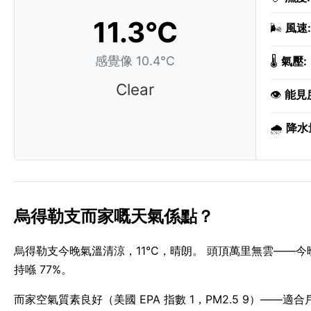
11.3°C
🌬️
風速:
感覺像 10.4°C
🌡️
氣壓:
Clear
👁️
能見
🌧️
降水
烏得勒支而家嘅天氣係點？
烏得勒支今晚氣溫清涼，11°C，晴朗。 頭頂萬里無雲——
持喺 77%。
而家空氣質素良好（美國 EPA 指數 1，PM2.5 9）——適合戶