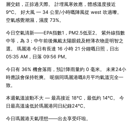
層交錯，正掠過天際。 計埋風寒效應，體感溫度接近
9°C。 好大風 — 34 公里/小時嘅陣風從 west 吹過嚟。
空氣感覺潮濕，濕度 73%。
今日空氣清新——EPA指數1，PM2.5低至2。 紫外線指數
中等，為 3；中午前後佩戴太陽眼鏡及輕薄衣物是明智之
選。 瑪麗港 今日有長達 16 小時 21 分鐘嘅日照，日出
05:35 AM，日落 09:56 PM。
今日有 36% 機會落雨，預計降雨量約 0 毫米。 未來24小
時應該會保持乾爽。 呢個同瑪麗港嘅8月平均氣溫完全一
致。
本週氣溫波動不大 — 最高接近 18°C，最低約 14°C。 今
日最高溫遠低於瑪麗港同日紀錄24°C。
今日瑪麗港天氣理想——出去享受吓啦。