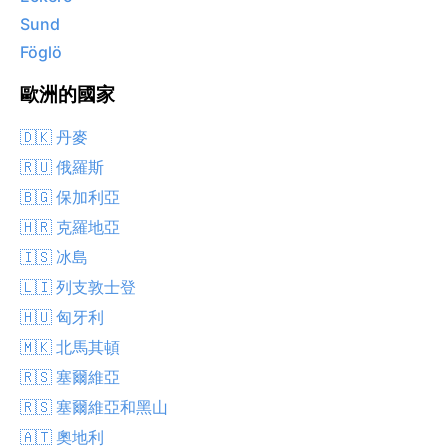
Sund
Föglö
歐洲的國家
🇩🇰 丹麥
🇷🇺 俄羅斯
🇧🇬 保加利亞
🇭🇷 克羅地亞
🇮🇸 冰島
🇱🇮 列支敦士登
🇭🇺 匈牙利
🇲🇰 北馬其頓
🇷🇸 塞爾維亞
🇷🇸 塞爾維亞和黑山
🇦🇹 奧地利