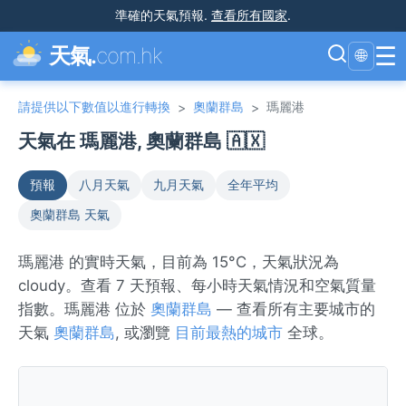
準確的天氣預報
.
查看所有國家
.
☰
天氣.
com.hk
🌐
請提供以下數值以進行轉換
奧蘭群島
瑪麗港
>
>
天氣在 瑪麗港, 奧蘭群島 🇦🇽
預報
八月天氣
九月天氣
全年平均
奧蘭群島 天氣
瑪麗港 的實時天氣，目前為 15°C，天氣狀況為
cloudy。查看 7 天預報、每小時天氣情況和空氣質量
指數。瑪麗港 位於
奧蘭群島
— 查看所有主要城市的
天氣
奧蘭群島
, 或瀏覽
目前最熱的城市
全球。