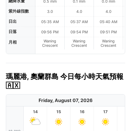
總降水量
0.5 mm
0.1 mm
0.0 mm
紫外線指數
3.0
4.0
4.0
日出
05:35 AM
05:37 AM
05:40 AM
0
日落
09:56 PM
09:54 PM
09:51 PM
Waning
Waning
Waning
月相
N
Crescent
Crescent
Crescent
瑪麗港, 奧蘭群島 今日每小時天氣預報
🇦🇽
Friday, August 07, 2026
14
15
16
17
1