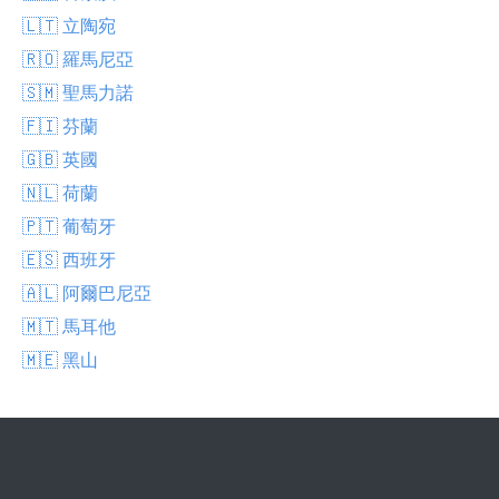
🇱🇹 立陶宛
🇷🇴 羅馬尼亞
🇸🇲 聖馬力諾
🇫🇮 芬蘭
🇬🇧 英國
🇳🇱 荷蘭
🇵🇹 葡萄牙
🇪🇸 西班牙
🇦🇱 阿爾巴尼亞
🇲🇹 馬耳他
🇲🇪 黑山