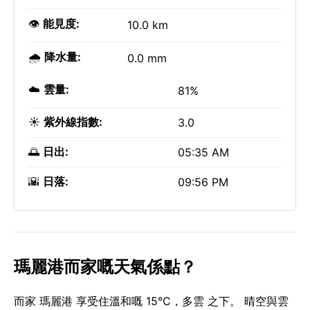
👁️
能見度:
10.0 km
🌧️
降水量:
0.0 mm
☁️
雲量:
81%
☀️
紫外線指數:
3.0
🌅
日出:
05:35 AM
🌇
日落:
09:56 PM
瑪麗港而家嘅天氣係點？
而家 瑪麗港 享受住溫和嘅 15°C，多雲 之下。 晴空與雲