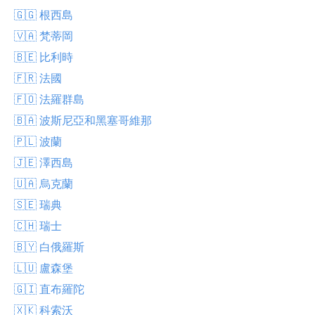
🇬🇬 根西島
🇻🇦 梵蒂岡
🇧🇪 比利時
🇫🇷 法國
🇫🇴 法羅群島
🇧🇦 波斯尼亞和黑塞哥維那
🇵🇱 波蘭
🇯🇪 澤西島
🇺🇦 烏克蘭
🇸🇪 瑞典
🇨🇭 瑞士
🇧🇾 白俄羅斯
🇱🇺 盧森堡
🇬🇮 直布羅陀
🇽🇰 科索沃