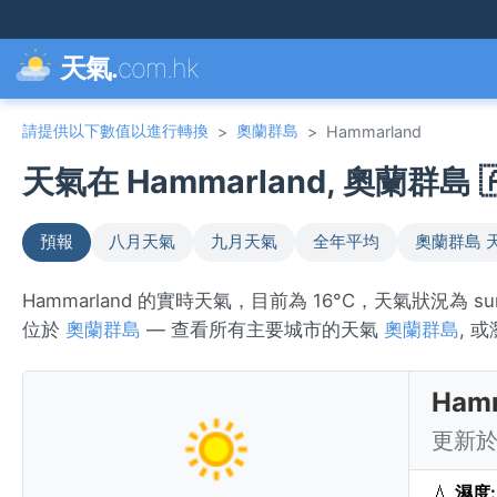
天氣.
com.hk
請提供以下數值以進行轉換
奧蘭群島
>
>
Hammarland
天氣在 Hammarland, 奧蘭群島 
預報
八月天氣
九月天氣
全年平均
奧蘭群島 
Hammarland 的實時天氣，目前為 16°C，天氣狀況為 
位於
奧蘭群島
— 查看所有主要城市的天氣
奧蘭群島
, 
Ham
更新於 
💧
濕度: