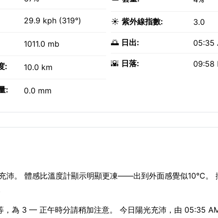
29.9 kph (319°)
☀️
紫外線指數:
3.0
🌅
日出:
05:35
1011.0 mb
🌇
日落:
09:58
度:
10.0 km
量:
0.0 mm
陽光充沛。 體感比溫度計顯示明顯更凍——出到外面感覺似10°C。
。
為 3 — 正午時分請稍加注意。 今日陽光充沛，由 05:35 AM 到