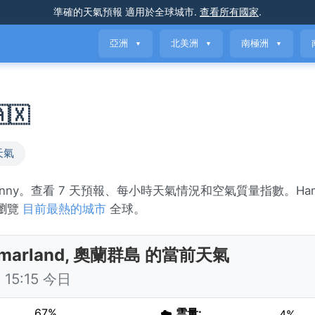
準確的天氣預報
適用於全球城市
.
查看所有國家
.
亞洲
北美洲
南極洲
▼
▼
▼
🇽
天氣
sunny。查看 7 天預報、每小時天氣情況和空氣質量指數。Hamm
或瀏覽
目前最熱的城市
全球。
marland, 奧蘭群島 的當前天氣
15:15 今日
67%
☁️
雲量:
4%