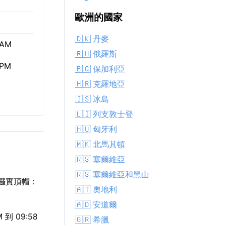
歐洲的國家
🇩🇰 丹麥
 AM
🇷🇺 俄羅斯
 PM
🇧🇬 保加利亞
🇭🇷 克羅地亞
🇮🇸 冰島
🇱🇮 列支敦士登
🇭🇺 匈牙利
🇲🇰 北馬其頓
🇷🇸 塞爾維亞
🇷🇸 塞爾維亞和黑山
 攞實頂帽：
🇦🇹 奧地利
🇦🇩 安道爾
 09:58
🇬🇷 希臘