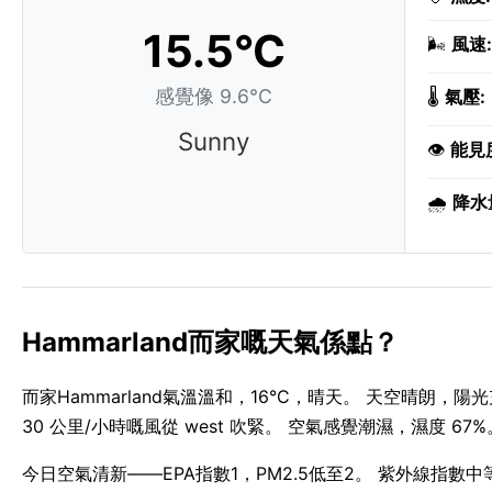
15.5°C
🌬️
風速:
感覺像 9.6°C
🌡️
氣壓:
Sunny
👁️
能見
🌧️
降水
Hammarland而家嘅天氣係點？
而家Hammarland氣溫溫和，16°C，晴天。 天空晴朗，
30 公里/小時嘅風從 west 吹緊。 空氣感覺潮濕，濕度 67%
今日空氣清新——EPA指數1，PM2.5低至2。 紫外線指數中等，