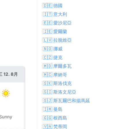
🇩🇪 德國
🇮🇹 意大利
。
🇪🇪 愛沙尼亞
🇮🇪 愛爾蘭
🇱🇻 拉脫維亞
🇳🇴 挪威
🇨🇿 捷克
🇲🇩 摩爾多瓦
 12. 8月
週四 13. 8月
🇲🇨 摩納哥
🇸🇰 斯洛伐克
🇸🇮 斯洛文尼亞
🇸🇯 斯瓦爾巴和揚馬延
🇮🇲 曼島
Sunny
Sunny
🇬🇬 根西島
🇻🇦 梵蒂岡