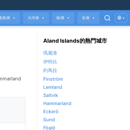
🌐
南美洲
大洋洲
歐洲
非洲
▾
▼
▼
▼
▼
Aland Islands的熱門城市
瑪麗港
伊特比
約馬拉
arland
Finström
Lemland
Saltvik
Hammarland
Eckerö
Sund
Föglö