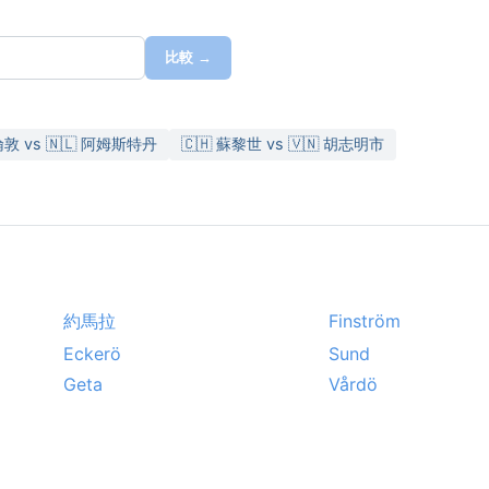
比較 →
 倫敦 vs 🇳🇱 阿姆斯特丹
🇨🇭 蘇黎世 vs 🇻🇳 胡志明市
約馬拉
Finström
Eckerö
Sund
Geta
Vårdö