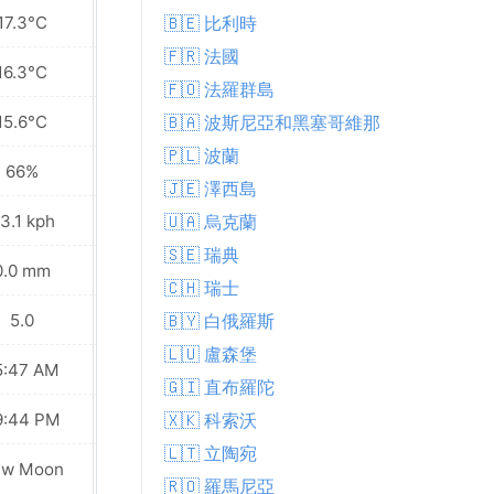
17.3°C
19.0°C
🇧🇪 比利時
🇫🇷 法國
16.3°C
17.3°C
🇫🇴 法羅群島
15.6°C
16.3°C
🇧🇦 波斯尼亞和黑塞哥維那
🇵🇱 波蘭
66%
81%
🇯🇪 澤西島
3.1 kph
30.2 kph
🇺🇦 烏克蘭
🇸🇪 瑞典
0.0 mm
0.4 mm
🇨🇭 瑞士
5.0
5.0
🇧🇾 白俄羅斯
🇱🇺 盧森堡
5:47 AM
05:49 AM
🇬🇮 直布羅陀
9:44 PM
09:41 PM
🇽🇰 科索沃
🇱🇹 立陶宛
ew Moon
New Moon
🇷🇴 羅馬尼亞