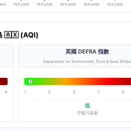
km/h
19.0 km/h
19.0 km/h
18.0 km/h
18.0 km/h
15.0 km/h
🇽 (AQI)
英國 DEFRA 指數
Department for Environment, Food & Rural Affair
1
6
1
3
5
7
9
低
空氣污染低