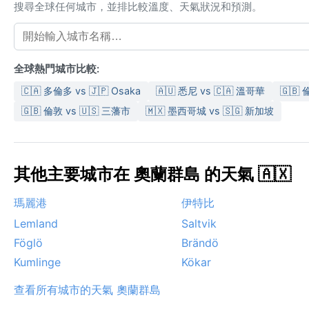
搜尋全球任何城市，並排比較溫度、天氣狀況和預測。
全球熱門城市比較:
🇨🇦 多倫多 vs 🇯🇵 Osaka
🇦🇺 悉尼 vs 🇨🇦 溫哥華
🇬🇧
🇬🇧 倫敦 vs 🇺🇸 三藩市
🇲🇽 墨西哥城 vs 🇸🇬 新加坡
其他主要城市在 奧蘭群島 的天氣 🇦🇽
瑪麗港
伊特比
Lemland
Saltvik
Föglö
Brändö
Kumlinge
Kökar
查看所有城市的天氣 奧蘭群島