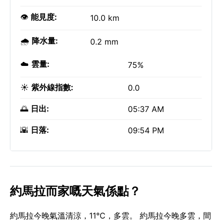
👁️
能見度:
10.0 km
🌧️
降水量:
0.2 mm
☁️
雲量:
75%
☀️
紫外線指數:
0.0
🌅
日出:
05:37 AM
🌇
日落:
09:54 PM
約馬拉而家嘅天氣係點？
約馬拉今晚氣溫清涼，11°C，多雲。 約馬拉今晚多雲，間