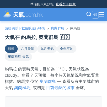
準確的天氣預報
.
查看所有國家
.
☰
天氣.
com.hk
🌐
請提供以下數值以進行轉換
奧蘭群島
約馬拉
>
>
天氣在 約馬拉, 奧蘭群島 🇦🇽
預報
八月天氣
九月天氣
全年平均
奧蘭群島 天氣
約馬拉 的實時天氣，目前為 11°C，天氣狀況為
cloudy。查看 7 天預報、每小時天氣情況和空氣質量
指數。約馬拉 位於
奧蘭群島
— 查看所有主要城市的
天氣
奧蘭群島
, 或瀏覽
目前最熱的城市
全球。