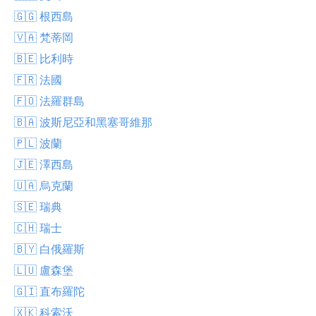
🇬🇬 根西島
🇻🇦 梵蒂岡
🇧🇪 比利時
🇫🇷 法國
🇫🇴 法羅群島
🇧🇦 波斯尼亞和黑塞哥維那
🇵🇱 波蘭
🇯🇪 澤西島
🇺🇦 烏克蘭
🇸🇪 瑞典
🇨🇭 瑞士
🇧🇾 白俄羅斯
🇱🇺 盧森堡
🇬🇮 直布羅陀
🇽🇰 科索沃