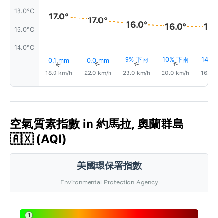
18.0°C
17.0°
17.0°
16.0°
16.0°
16.
16.0°C
14.0°C
9% 下雨
10% 下雨
14%
0.1 mm
0.0 mm
↑
↑
↑
↑
18.0 km/h
22.0 km/h
23.0 km/h
20.0 km/h
16.0 
空氣質素指數 in 約馬拉, 奧蘭群島
🇦🇽 (AQI)
美國環保署指數
Environmental Protection Agency
1