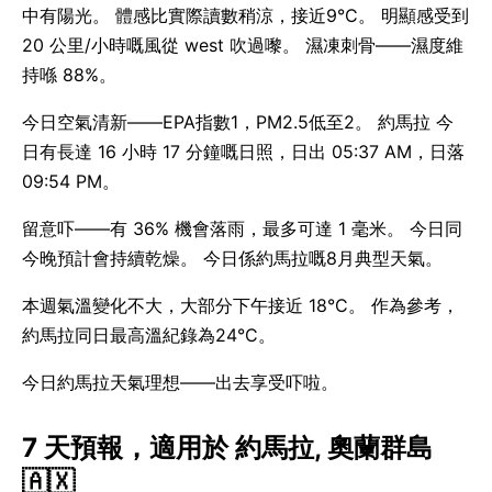
中有陽光。 體感比實際讀數稍涼，接近9°C。 明顯感受到
20 公里/小時嘅風從 west 吹過嚟。 濕凍刺骨——濕度維
持喺 88%。
今日空氣清新——EPA指數1，PM2.5低至2。 約馬拉 今
日有長達 16 小時 17 分鐘嘅日照，日出 05:37 AM，日落
09:54 PM。
留意吓——有 36% 機會落雨，最多可達 1 毫米。 今日同
今晚預計會持續乾燥。 今日係約馬拉嘅8月典型天氣。
本週氣溫變化不大，大部分下午接近 18°C。 作為參考，
約馬拉同日最高溫紀錄為24°C。
今日約馬拉天氣理想——出去享受吓啦。
7 天預報，適用於 約馬拉, 奧蘭群島
🇦🇽