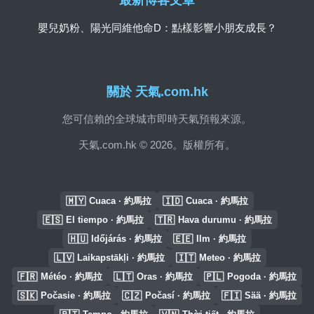
最新博客文章
嬰兒奶粉、陽光同維他命D：點樣影響小朋友成長？
關於 天氣.com.hk
您可信賴的全球城市即時天氣預報來源。
天氣.com.hk © 2026。版權所有。
🇲🇾
🇮🇩
Cuaca · 約馬拉
Cuaca · 約馬拉
🇪🇸
🇹🇷
El tiempo · 約馬拉
Hava durumu · 約馬拉
🇭🇺
🇪🇪
Időjárás · 約馬拉
Ilm · 約馬拉
🇱🇻
🇮🇹
Laikapstākļi · 約馬拉
Meteo · 約馬拉
🇫🇷
🇱🇹
🇵🇱
Météo · 約馬拉
Oras · 約馬拉
Pogoda · 約馬拉
🇸🇰
🇨🇿
🇫🇮
Počasie · 約馬拉
Počasí · 約馬拉
Sää · 約馬拉