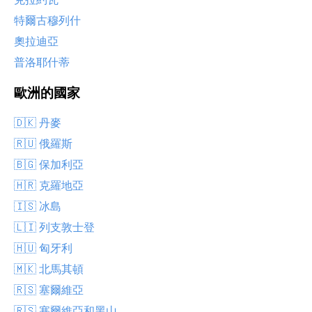
特爾古穆列什
奧拉迪亞
普洛耶什蒂
歐洲的國家
🇩🇰 丹麥
🇷🇺 俄羅斯
🇧🇬 保加利亞
🇭🇷 克羅地亞
🇮🇸 冰島
🇱🇮 列支敦士登
🇭🇺 匈牙利
🇲🇰 北馬其頓
🇷🇸 塞爾維亞
🇷🇸 塞爾維亞和黑山