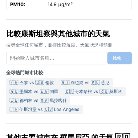
PM10:
14.9 µg/m³
比較康斯坦察與其他城市的天氣
搜尋全球任何城市，並排比較溫度、天氣狀況和預測。
比較 →
全球熱門城市比較:
🇫🇷 巴黎 vs 🇬🇧 倫敦
🇦🇹 維也納 vs 🇦🇺 悉尼
🇦🇺 墨爾本 vs 🇪🇬 開羅
🇩🇰 哥本哈根 vs 🇷🇺 莫斯科
🇮🇪 都柏林 vs 🇲🇦 馬拉喀什
🇹🇷 伊斯坦堡 vs 🇺🇸 Los Angeles
其他主要城市在 羅馬尼亞 的天氣 🇷🇴