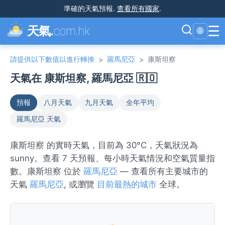
準確的天氣預報
.
查看所有國家
.
☰
天氣.
com.hk
🌐
請提供以下數值以進行轉換
羅馬尼亞
康斯坦察
>
>
天氣在 康斯坦察, 羅馬尼亞 🇷🇴
預報
八月天氣
九月天氣
全年平均
羅馬尼亞 天氣
康斯坦察 的實時天氣，目前為 30°C，天氣狀況為
sunny。查看 7 天預報、每小時天氣情況和空氣質量指
數。康斯坦察 位於
羅馬尼亞
— 查看所有主要城市的
天氣
羅馬尼亞
, 或瀏覽
目前最熱的城市
全球。