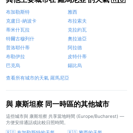
布加勒斯特
雅西
克盧日-納波卡
布拉索夫
蒂米什瓦拉
克拉約瓦
特爾古穆列什
奧拉迪亞
普洛耶什蒂
阿拉德
布勒伊拉
皮特什蒂
巴克烏
錫比烏
查看所有城市的天氣 羅馬尼亞
與 康斯坦察 同一時區的其他城市
這些城市與 康斯坦察 共享當地時間 (Europe/Bucharest) —
方便安排通話或比較日照時間。
🇷🇴 布加勒斯特的天氣
🇷🇴 雅西的天氣