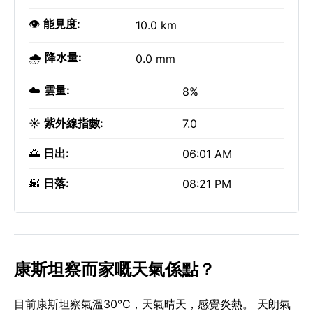
👁️
能見度:
10.0 km
🌧️
降水量:
0.0 mm
☁️
雲量:
8%
☀️
紫外線指數:
7.0
🌅
日出:
06:01 AM
🌇
日落:
08:21 PM
康斯坦察而家嘅天氣係點？
目前康斯坦察氣溫30°C，天氣晴天，感覺炎熱。 天朗氣