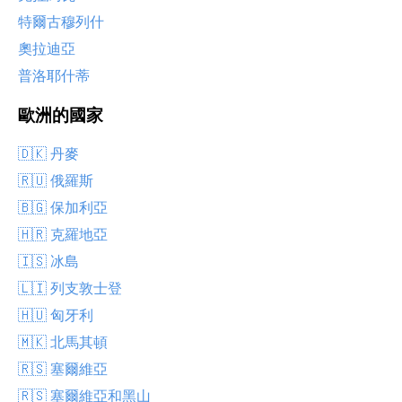
特爾古穆列什
奧拉迪亞
普洛耶什蒂
歐洲的國家
🇩🇰 丹麥
🇷🇺 俄羅斯
🇧🇬 保加利亞
🇭🇷 克羅地亞
🇮🇸 冰島
🇱🇮 列支敦士登
🇭🇺 匈牙利
🇲🇰 北馬其頓
🇷🇸 塞爾維亞
🇷🇸 塞爾維亞和黑山