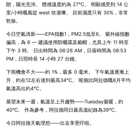
朗，陽光充沛。 體感溫度約為 27°C。 明顯感受到 14 公
里/小時嘅風從 west 吹過嚟。 目前濕度只有 30%，非常
乾燥。
今日空氣清新——EPA指數1，PM2.5低至6。 紫外線指數
偏高，為 6 — 建議使用防曬霜及戴帽，尤其上午 11 時至
下午 3 時。 日出時間為 06:26 AM，日落時間為 08:53
PM，日照時長 14 小時 27 分鐘。
下雨機會不大——約 1%，最多 0 毫米。 下午氣溫逐漸上
升，約在12左右達到最高34°C。 呢個比阿拉德嘅8月平均
氣溫高出約4°C。
展望未來一週，氣溫呈上升趨勢——Tuesday最暖，約
40°C。 作為參考，阿拉德同日最高溫紀錄為39°C。
今日阿拉德天氣理想——出去享受吓啦。