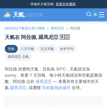
準確的天氣預報
.
查看所有國家
.
☰
天氣.
com.hk
🌐
請提供以下數值以進行轉換
羅馬尼亞
阿拉德
>
>
天氣在 阿拉德, 羅馬尼亞 🇷🇴
預報
八月天氣
九月天氣
全年平均
羅馬尼亞 天氣
阿拉德 的實時天氣，目前為 30°C，天氣狀況為
sunny。查看 7 天預報、每小時天氣情況和空氣質量指
數。阿拉德 位於
羅馬尼亞
— 查看所有主要城市的天
氣
羅馬尼亞
, 或瀏覽
目前最熱的城市
全球。