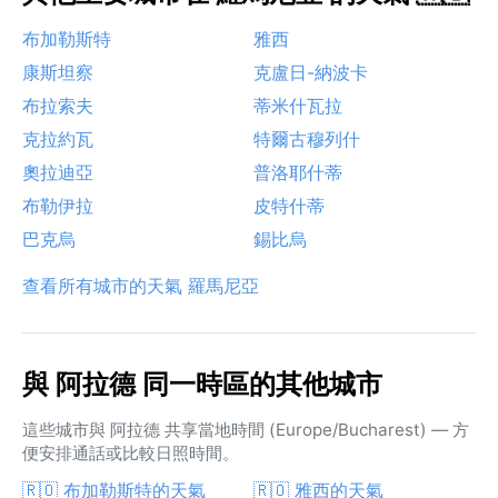
布加勒斯特
雅西
康斯坦察
克盧日-納波卡
布拉索夫
蒂米什瓦拉
克拉約瓦
特爾古穆列什
奧拉迪亞
普洛耶什蒂
布勒伊拉
皮特什蒂
巴克烏
錫比烏
查看所有城市的天氣 羅馬尼亞
與 阿拉德 同一時區的其他城市
這些城市與 阿拉德 共享當地時間 (Europe/Bucharest) — 方
便安排通話或比較日照時間。
🇷🇴 布加勒斯特的天氣
🇷🇴 雅西的天氣