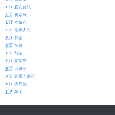
🇬🇮 直布羅陀
🇽🇰 科索沃
🇱🇹 立陶宛
🇸🇲 聖馬力諾
🇫🇮 芬蘭
🇬🇧 英國
🇳🇱 荷蘭
🇵🇹 葡萄牙
🇪🇸 西班牙
🇦🇱 阿爾巴尼亞
🇲🇹 馬耳他
🇲🇪 黑山