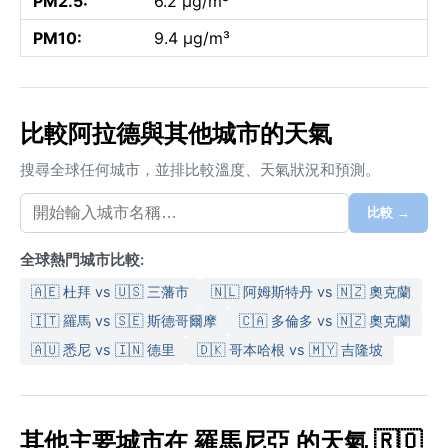
PM2.5:
6.2 µg/m³
PM10:
9.4 µg/m³
比較阿拉德與其他城市的天氣
搜尋全球任何城市，並排比較溫度、天氣狀況和預測。
比較 →
全球熱門城市比較:
🇦🇪 杜拜 vs 🇺🇸 三藩市
🇳🇱 阿姆斯特丹 vs 🇳🇿 奧克蘭
🇮🇹 羅馬 vs 🇸🇪 斯德哥爾摩
🇨🇦 多倫多 vs 🇳🇿 奧克蘭
🇦🇺 悉尼 vs 🇮🇳 德里
🇩🇰 哥本哈根 vs 🇲🇾 吉隆坡
其他主要城市在 羅馬尼亞 的天氣 🇷🇴