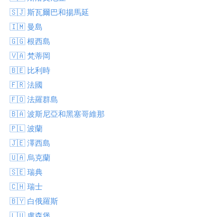
🇸🇯 斯瓦爾巴和揚馬延
🇮🇲 曼島
🇬🇬 根西島
🇻🇦 梵蒂岡
🇧🇪 比利時
🇫🇷 法國
🇫🇴 法羅群島
🇧🇦 波斯尼亞和黑塞哥維那
🇵🇱 波蘭
🇯🇪 澤西島
🇺🇦 烏克蘭
🇸🇪 瑞典
🇨🇭 瑞士
🇧🇾 白俄羅斯
🇱🇺 盧森堡