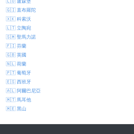
🇱🇺 盧森堡
🇬🇮 直布羅陀
🇽🇰 科索沃
🇱🇹 立陶宛
🇸🇲 聖馬力諾
🇫🇮 芬蘭
🇬🇧 英國
🇳🇱 荷蘭
🇵🇹 葡萄牙
🇪🇸 西班牙
🇦🇱 阿爾巴尼亞
🇲🇹 馬耳他
🇲🇪 黑山