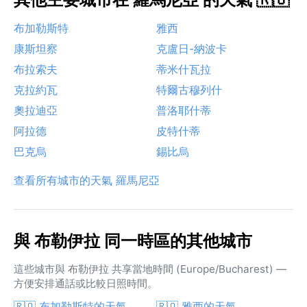
布加勒斯特
雅西
康斯坦察
克盧日-納波卡
布拉索夫
蒂米什瓦拉
克拉約瓦
特爾古穆列什
奧拉迪亞
普洛耶什蒂
阿拉德
皮特什蒂
巴克烏
錫比烏
查看所有城市的天氣 羅馬尼亞
與 布勒伊拉 同一時區的其他城市
這些城市與 布勒伊拉 共享當地時間 (Europe/Bucharest) —
方便安排通話或比較日照時間。
🇷🇴 布加勒斯特的天氣
🇷🇴 雅西的天氣