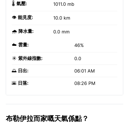
🌡️
氣壓:
1011.0 mb
👁️
能見度:
10.0 km
🌧️
降水量:
0.0 mm
☁️
雲量:
46%
☀️
紫外線指數:
0.0
🌅
日出:
06:01 AM
🌇
日落:
08:26 PM
布勒伊拉而家嘅天氣係點？