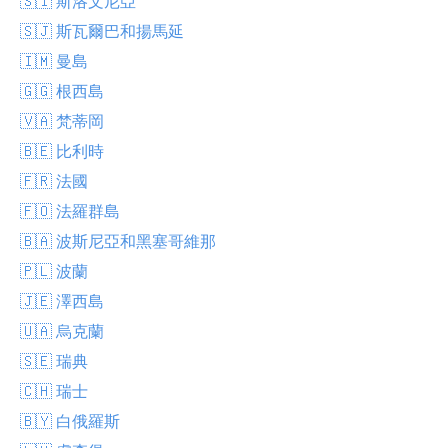
🇸🇮 斯洛文尼亞
🇸🇯 斯瓦爾巴和揚馬延
🇮🇲 曼島
🇬🇬 根西島
🇻🇦 梵蒂岡
🇧🇪 比利時
🇫🇷 法國
🇫🇴 法羅群島
🇧🇦 波斯尼亞和黑塞哥維那
🇵🇱 波蘭
🇯🇪 澤西島
🇺🇦 烏克蘭
🇸🇪 瑞典
🇨🇭 瑞士
🇧🇾 白俄羅斯