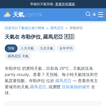
準確的天氣預報
.
查看所有國家
.
☰
天氣.
com.hk
🌐
請提供以下數值以進行轉換
羅馬尼亞
布勒伊拉
>
>
天氣在 布勒伊拉, 羅馬尼亞 🇷🇴
預報
八月天氣
九月天氣
全年平均
羅馬尼亞 天氣
布勒伊拉 的實時天氣，目前為 26°C，天氣狀況為
partly cloudy。查看 7 天預報、每小時天氣情況和空
氣質量指數。布勒伊拉 位於
羅馬尼亞
— 查看所有主
要城市的天氣
羅馬尼亞
, 或瀏覽
目前最熱的城市
全
球。