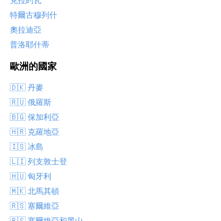
克拉約瓦
特爾古穆列什
奧拉迪亞
普洛耶什蒂
歐洲的國家
🇩🇰 丹麥
🇷🇺 俄羅斯
🇧🇬 保加利亞
🇭🇷 克羅地亞
🇮🇸 冰島
🇱🇮 列支敦士登
🇭🇺 匈牙利
🇲🇰 北馬其頓
🇷🇸 塞爾維亞
🇷🇸 塞爾維亞和黑山