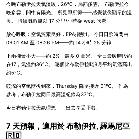
今晚布勒伊拉天氣溫暖，26°C，局部多雲。 布勒伊拉今
晚多雲，間中有陽光。 所見即所得——感覺就像顯示的溫
度。 持續嘅微風以 17 公里/小時從 west 吹緊。
放心呼吸：空氣質素良好，EPA指數1。 今日日照時間由
06:01 AM 至 08:26 PM——約 14 小時 25 分鐘。
下雨機會不大——約 2%，最多 0 毫米。 全日最暖時段約
在17，氣溫約36°C。 呢個比布勒伊拉嘅8月平均氣溫高出
約5°C。
較涼的空氣隨後到來，Thursday 降至接近 31°C。 作為
參考，布勒伊拉同日最高溫紀錄為37°C。
今日布勒伊拉天氣理想——出去享受吓啦。
7 天預報，適用於 布勒伊拉, 羅馬尼亞
🇷🇴