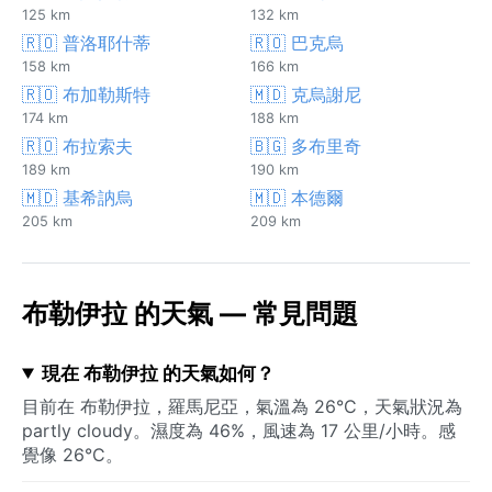
125 km
132 km
🇷🇴 普洛耶什蒂
🇷🇴 巴克烏
158 km
166 km
🇷🇴 布加勒斯特
🇲🇩 克烏謝尼
174 km
188 km
🇷🇴 布拉索夫
🇧🇬 多布里奇
189 km
190 km
🇲🇩 基希訥烏
🇲🇩 本德爾
205 km
209 km
布勒伊拉 的天氣 — 常見問題
現在 布勒伊拉 的天氣如何？
目前在 布勒伊拉，羅馬尼亞，氣溫為 26°C，天氣狀況為
partly cloudy。濕度為 46%，風速為 17 公里/小時。感
覺像 26°C。