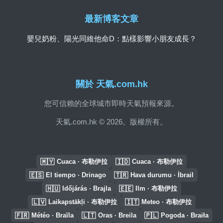
最新博客文章
嬰兒奶粉、陽光同維他命D：點樣影響小朋友成長？
關於 天氣.com.hk
您可信賴的全球城市即時天氣預報來源。
天氣.com.hk © 2026。版權所有。
🇲🇾
🇮🇩
Cuaca · 布勒伊拉
Cuaca · 布勒伊拉
🇪🇸
🇹🇷
El tiempo · Drinago
Hava durumu · İbrail
🇭🇺
🇪🇪
Időjárás · Brajla
Ilm · 布勒伊拉
🇱🇻
🇮🇹
Laikapstākļi · 布勒伊拉
Meteo · 布勒伊拉
🇫🇷
🇱🇹
🇵🇱
Météo · Braïla
Oras · Breila
Pogoda · Braiła