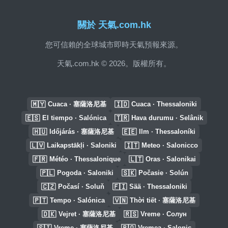
關於 天氣.com.hk
您可信賴的全球城市即時天氣預報來源。
天氣.com.hk © 2026。版權所有。
🇲🇾
🇮🇩
Cuaca · 塞薩洛尼基
Cuaca · Thessaloniki
🇪🇸
🇹🇷
El tiempo · Salónica
Hava durumu · Selânik
🇭🇺
🇪🇪
Időjárás · 塞薩洛尼基
Ilm · Thessaloníki
🇱🇻
🇮🇹
Laikapstākļi · Saloniki
Meteo · Salonicco
🇫🇷
🇱🇹
Météo · Thessalonique
Oras · Salonikai
🇵🇱
🇸🇰
Pogoda · Saloniki
Počasie · Solún
🇨🇿
🇫🇮
Počasí · Soluň
Sää · Thessaloniki
🇵🇹
🇻🇳
Tempo · Salónica
Thời tiết · 塞薩洛尼基
🇩🇰
🇷🇸
Vejret · 塞薩洛尼基
Vreme · Солун
🇸🇮
🇷🇴
Vreme · 塞薩洛尼基
Vremea · Salonic