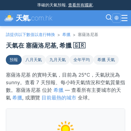
準確的天氣預報
.
查看所有國家
.
☰
天氣.
com.hk
🌐
請提供以下數值以進行轉換
希臘
塞薩洛尼基
>
>
天氣在 塞薩洛尼基, 希臘 🇬🇷
預報
八月天氣
九月天氣
全年平均
希臘 天氣
塞薩洛尼基 的實時天氣，目前為 25°C，天氣狀況為
sunny。查看 7 天預報、每小時天氣情況和空氣質量指
數。塞薩洛尼基 位於
希臘
— 查看所有主要城市的天
氣
希臘
, 或瀏覽
目前最熱的城市
全球。