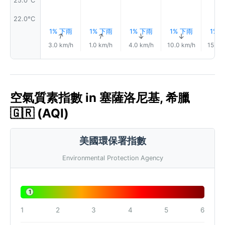
22.0°C
1% 下雨
1% 下雨
1% 下雨
1% 下雨
1% 
↑
↑
↑
↑
3.0 km/h
1.0 km/h
4.0 km/h
10.0 km/h
15.0 
空氣質素指數 in 塞薩洛尼基, 希臘
🇬🇷 (AQI)
美國環保署指數
Environmental Protection Agency
1
1
2
3
4
5
6