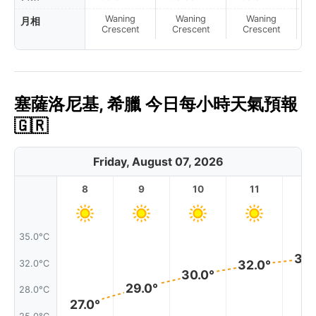
Waning
Waning
Waning
月相
N
Crescent
Crescent
Crescent
塞薩洛尼基, 希臘 今日每小時天氣預報
🇬🇷
Friday, August 07, 2026
8
9
10
11
1
35.0°C
32.
32.0°
32.0°C
30.0°
29.0°
28.0°C
27.0°
25.0°C