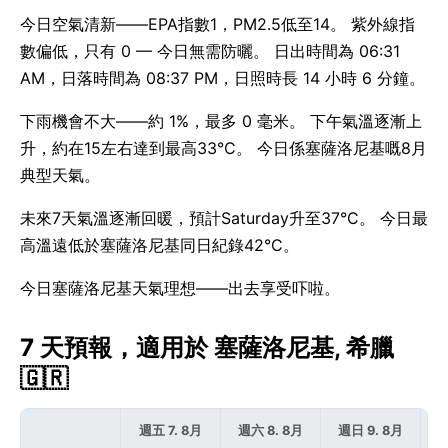
今日空氣清新——EPA指數1，PM2.5低至14。 紫外線指
數偏低，只有 0 — 今日無需防曬。 日出時間為 06:31
AM，日落時間為 08:37 PM，日照時長 14 小時 6 分鐘。
下雨機會不大——約 1%，最多 0 毫米。 下午氣溫逐漸上
升，約在15左右達到最高33°C。 今日係塞薩洛尼基嘅8月
典型天氣。
未來7天氣溫逐漸回暖，預計Saturday升至37°C。 今日最
高溫遠低於塞薩洛尼基同日紀錄42°C。
今日塞薩洛尼基天氣理想——出去享受吓啦。
7 天預報，適用於 塞薩洛尼基, 希臘
🇬🇷
週五 7. 8月
週六 8. 8月
週日 9. 8月
週