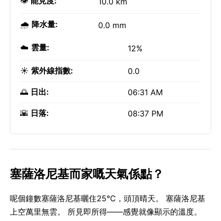
👁️
能見度:
10.0 km
🌧️
降水量:
0.0 mm
☁️
雲量:
12%
☀️
紫外線指數:
0.0
🌅
日出:
06:31 AM
🌇
日落:
08:37 PM
塞薩洛尼基而家嘅天氣係點？
呢個鐘數塞薩洛尼基曬住25°C，頭頂晴天。 塞薩洛尼基
上空萬里無雲。 所見即所得——感覺就像顯示的溫度。