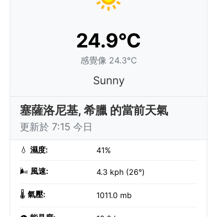
24.9°C
感覺像 24.3°C
Sunny
塞薩洛尼基, 希臘 的當前天氣
更新於 7:15 今日
💧
濕度:
41%
🌬️
風速:
4.3 kph (26°)
🌡️
氣壓:
1011.0 mb