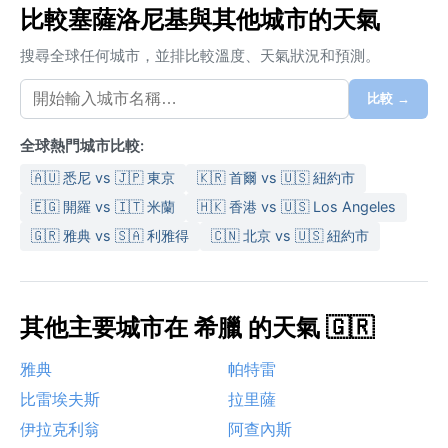
比較塞薩洛尼基與其他城市的天氣
搜尋全球任何城市，並排比較溫度、天氣狀況和預測。
比較 →
全球熱門城市比較:
🇦🇺 悉尼 vs 🇯🇵 東京
🇰🇷 首爾 vs 🇺🇸 紐約市
🇪🇬 開羅 vs 🇮🇹 米蘭
🇭🇰 香港 vs 🇺🇸 Los Angeles
🇬🇷 雅典 vs 🇸🇦 利雅得
🇨🇳 北京 vs 🇺🇸 紐約市
其他主要城市在 希臘 的天氣 🇬🇷
雅典
帕特雷
比雷埃夫斯
拉里薩
伊拉克利翁
阿查內斯