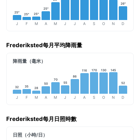
26°
25°
25°
25°
25°
J
F
M
A
M
J
J
A
S
O
N
D
Frederiksted每月平均降雨量
降雨量（毫米）
170
130
145
116
86
70
55
52
50
35
32
28
J
F
M
A
M
J
J
A
S
O
N
D
Frederiksted每月日照時數
日照（小時/日）