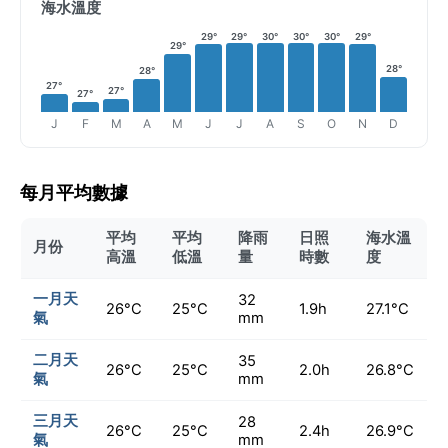
海水溫度
29°
29°
30°
30°
30°
29°
29°
28°
28°
27°
27°
27°
J
F
M
A
M
J
J
A
S
O
N
D
每月平均數據
平均
平均
降雨
日照
海水溫
月份
高溫
低溫
量
時數
度
一月天
32
26°C
25°C
1.9h
27.1°C
氣
mm
二月天
35
26°C
25°C
2.0h
26.8°C
氣
mm
三月天
28
26°C
25°C
2.4h
26.9°C
氣
mm