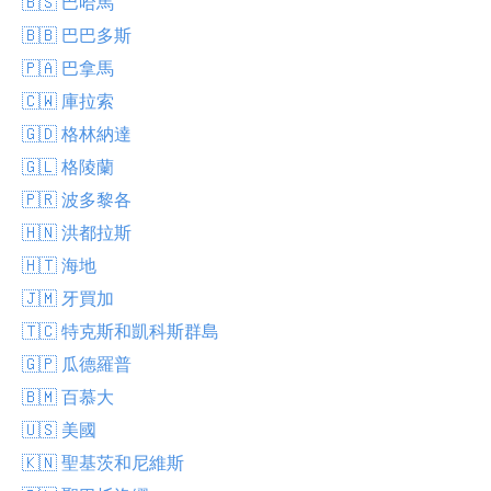
🇧🇸 巴哈馬
🇧🇧 巴巴多斯
🇵🇦 巴拿馬
🇨🇼 庫拉索
🇬🇩 格林納達
🇬🇱 格陵蘭
🇵🇷 波多黎各
🇭🇳 洪都拉斯
🇭🇹 海地
🇯🇲 牙買加
🇹🇨 特克斯和凱科斯群島
🇬🇵 瓜德羅普
🇧🇲 百慕大
🇺🇸 美國
🇰🇳 聖基茨和尼維斯