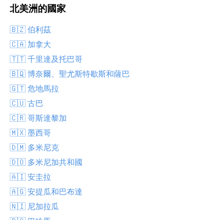
北美洲的國家
🇧🇿 伯利茲
🇨🇦 加拿大
🇹🇹 千里達及托巴哥
🇧🇶 博奈爾、聖尤斯特歇斯和薩巴
🇬🇹 危地馬拉
🇨🇺 古巴
🇨🇷 哥斯達黎加
🇲🇽 墨西哥
🇩🇲 多米尼克
🇩🇴 多米尼加共和國
🇦🇮 安圭拉
🇦🇬 安提瓜和巴布達
🇳🇮 尼加拉瓜