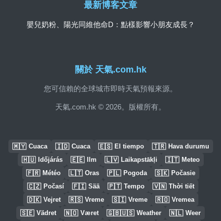
最新博客文章
嬰兒奶粉、陽光同維他命D：點樣影響小朋友成長？
關於 天氣.com.hk
您可信賴的全球城市即時天氣預報來源。
天氣.com.hk © 2026。版權所有。
🇲🇾
🇮🇩
🇪🇸
🇹🇷
Cuaca
Cuaca
El tiempo
Hava durumu
🇭🇺
🇪🇪
🇱🇻
🇮🇹
Időjárás
Ilm
Laikapstākļi
Meteo
🇫🇷
🇱🇹
🇵🇱
🇸🇰
Météo
Oras
Pogoda
Počasie
🇨🇿
🇫🇮
🇵🇹
🇻🇳
Počasí
Sää
Tempo
Thời tiết
🇩🇰
🇷🇸
🇸🇮
🇷🇴
Vejret
Vreme
Vreme
Vremea
🇸🇪
🇳🇴
🇬🇧🇺🇸
🇳🇱
Vädret
Været
Weather
Weer