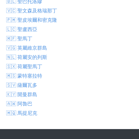
🇧🇱 聖巴托洛繆
🇻🇨 聖文森及格瑞那丁
🇵🇲 聖皮埃爾和密克隆
🇱🇨 聖盧西亞
🇲🇫 聖馬丁
🇻🇬 英屬維京群島
🇳🇱 荷屬安的列斯
🇸🇽 荷屬聖馬丁
🇲🇸 蒙特塞拉特
🇸🇻 薩爾瓦多
🇰🇾 開曼群島
🇦🇼 阿魯巴
🇲🇶 馬提尼克