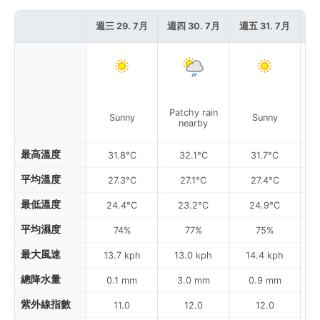
週三 29. 7月
週四 30. 7月
週五 31. 7月
週
Patchy rain
Sunny
Sunny
nearby
最高溫度
31.8°C
32.1°C
31.7°C
平均溫度
27.3°C
27.1°C
27.4°C
最低溫度
24.4°C
23.2°C
24.9°C
平均濕度
74%
77%
75%
最大風速
13.7 kph
13.0 kph
14.4 kph
總降水量
0.1 mm
3.0 mm
0.9 mm
紫外線指數
11.0
12.0
12.0