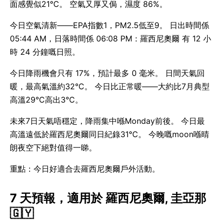
面感覺似21°C。 空氣又厚又侷，濕度 86%。
今日空氣清新——EPA指數1，PM2.5低至9。 日出時間係
05:44 AM，日落時間係 06:08 PM：羅西尼奧爾 有 12 小
時 24 分鐘嘅日照。
今日降雨機會只有 17%，預計最多 0 毫米。 日間天氣回
暖，最高氣溫約32°C。 今日比正常暖——大約比7月典型
高溫29°C高出3°C。
未來7日天氣唔穩定，降雨集中喺Monday前後。 今日最
高溫遠低於羅西尼奧爾同日紀錄31°C。 今晚嘅moon喺晴
朗夜空下絕對值得一睇。
重點：今日好適合去羅西尼奧爾戶外活動。
7 天預報，適用於 羅西尼奧爾, 圭亞那
🇬🇾