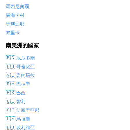
羅西尼奧爾
馬海卡村
馬赫迪耶
帕里卡
南美洲的國家
🇪🇨 厄瓜多爾
🇨🇴 哥倫比亞
🇻🇪 委內瑞拉
🇵🇾 巴拉圭
🇧🇷 巴西
🇨🇱 智利
🇬🇫 法屬圭亞那
🇺🇾 烏拉圭
🇧🇴 玻利維亞