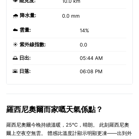
👁️
能見度:
10.0 km
🌧️
降水量:
0.0 mm
☁️
雲量:
14%
☀️
紫外線指數:
0.0
🌅
日出:
05:44 AM
🌇
日落:
06:08 PM
羅西尼奧爾而家嘅天氣係點？
羅西尼奧爾今晚持續溫暖，25°C，晴朗。 此刻羅西尼奧
爾上空夜空無雲。 體感比溫度計顯示明顯更凍——出到外