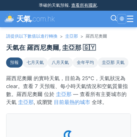
準確的天氣預報
.
查看所有國家
.
☰
天氣.
com.hk
🌐
請提供以下數值以進行轉換
圭亞那
羅西尼奧爾
>
>
天氣在 羅西尼奧爾, 圭亞那 🇬🇾
預報
七月天氣
八月天氣
全年平均
圭亞那 天氣
羅西尼奧爾 的實時天氣，目前為 25°C，天氣狀況為
clear。查看 7 天預報、每小時天氣情況和空氣質量指
數。羅西尼奧爾 位於
圭亞那
— 查看所有主要城市的
天氣
圭亞那
, 或瀏覽
目前最熱的城市
全球。