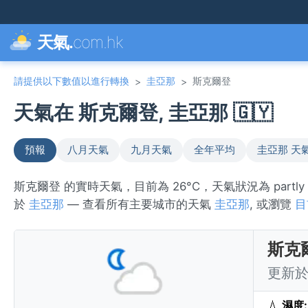
天氣.
com.hk
請提供以下數值以進行轉換
圭亞那
斯克爾登
>
>
天氣在 斯克爾登, 圭亞那 🇬🇾
預報
八月天氣
九月天氣
全年平均
圭亞那 天
斯克爾登 的實時天氣，目前為 26°C，天氣狀況為 partl
於
圭亞那
— 查看所有主要城市的天氣
圭亞那
, 或瀏覽
目
斯克
更新於 
💧
濕度: