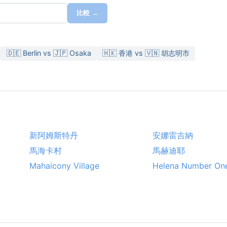
比較 →
🇩🇪 Berlin vs 🇯🇵 Osaka
🇭🇰 香港 vs 🇻🇳 胡志明市
新阿姆斯特丹
安娜雷吉納
馬海卡村
馬赫迪耶
Mahaicony Village
Helena Number On