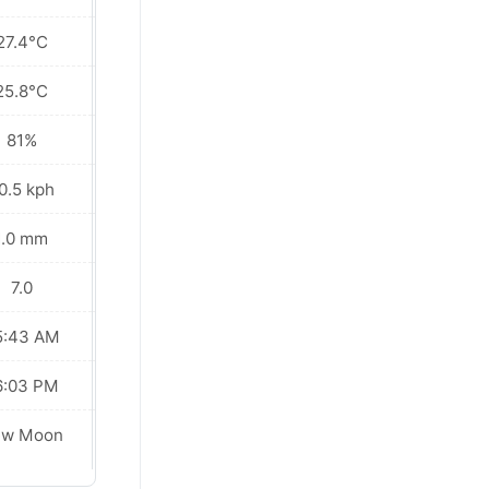
27.4°C
27.5°C
25.8°C
26.4°C
81%
82%
0.5 kph
16.6 kph
1.0 mm
2.9 mm
7.0
7.0
5:43 AM
05:43 AM
6:03 PM
06:03 PM
ew Moon
New Moon