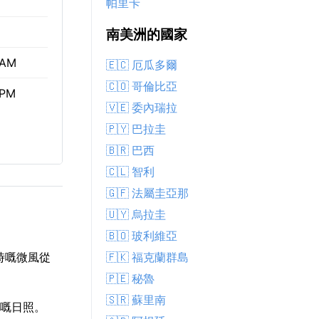
帕里卡
南美洲的國家
 AM
🇪🇨 厄瓜多爾
🇨🇴 哥倫比亞
 PM
🇻🇪 委內瑞拉
🇵🇾 巴拉圭
🇧🇷 巴西
🇨🇱 智利
🇬🇫 法屬圭亞那
🇺🇾 烏拉圭
🇧🇴 玻利維亞
🇫🇰 福克蘭群島
小時嘅微風從
🇵🇪 秘魯
🇸🇷 蘇里南
分鐘嘅日照。