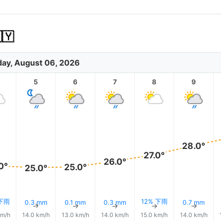
🇾
ay, August 06, 2026
5
6
7
8
9
28.0°
27.0°
26.0°
0°
25.0°
25.0°
 下雨
12% 下雨
0.3 mm
0.1 mm
0.3 mm
0.7 mm
↑
↑
↑
↑
↑
↑
km/h
14.0 km/h
13.0 km/h
14.0 km/h
15.0 km/h
14.0 km/h