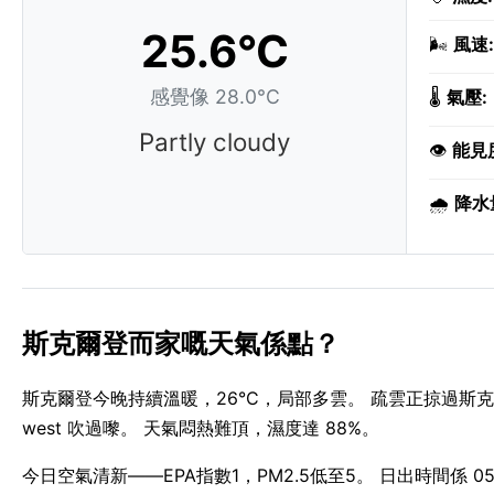
25.6°C
🌬️
風速:
感覺像 28.0°C
🌡️
氣壓:
Partly cloudy
👁️
能見
🌧️
降水
斯克爾登而家嘅天氣係點？
斯克爾登今晚持續溫暖，26°C，局部多雲。 疏雲正掠過斯克爾
west 吹過嚟。 天氣悶熱難頂，濕度達 88%。
今日空氣清新——EPA指數1，PM2.5低至5。 日出時間係 05:4