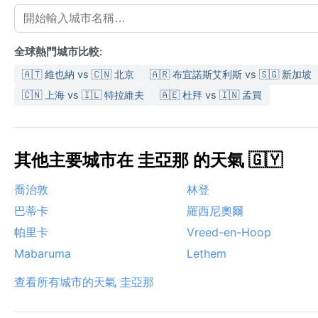
全球熱門城市比較:
🇦🇹 維也納 vs 🇨🇳 北京
🇦🇷 布宜諾斯艾利斯 vs 🇸🇬 新加坡
🇨🇳 上海 vs 🇮🇱 特拉維夫
🇦🇪 杜拜 vs 🇮🇳 孟買
其他主要城市在 圭亞那 的天氣 🇬🇾
喬治敦
林登
巴蒂卡
羅西尼奧爾
帕里卡
Vreed-en-Hoop
Mabaruma
Lethem
查看所有城市的天氣 圭亞那