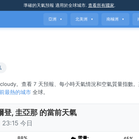
準確的天氣預報
適用於全球城市
.
查看所有國家
.
亞洲
北美洲
南極洲
▼
▼
▼
氣
y cloudy。查看 7 天預報、每小時天氣情況和空氣質量指數
前最熱的城市
全球。
爾登, 圭亞那 的當前天氣
23:15 今日
88%
☁️
雲量:
45%