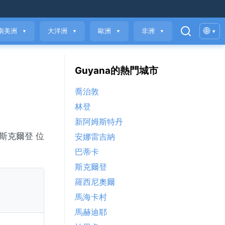
🌐
南美洲
大洋洲
歐洲
非洲
▾
▼
▼
▼
▼
Guyana的熱門城市
喬治敦
林登
新阿姆斯特丹
。斯克爾登 位
安娜雷吉納
巴蒂卡
斯克爾登
羅西尼奧爾
馬海卡村
馬赫迪耶