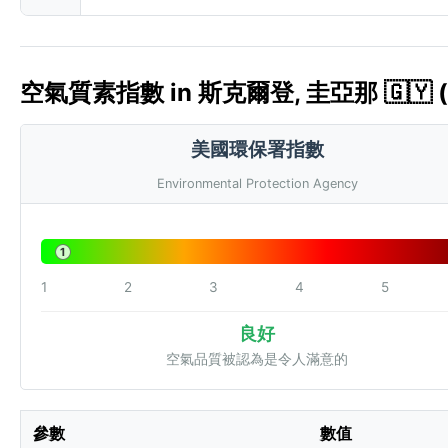
空氣質素指數 in 斯克爾登, 圭亞那 🇬🇾 (
美國環保署指數
Environmental Protection Agency
1
1
2
3
4
5
良好
空氣品質被認為是令人滿意的
參數
數值