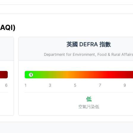
AQI)
英國 DEFRA 指數
Department for Environment, Food & Rural Affair
1
6
1
3
5
7
9
低
空氣污染低