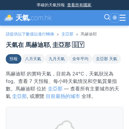
準確的天氣預報
.
查看所有國家
.
☰
天氣.
com.hk
🌐
請提供以下數值以進行轉換
圭亞那
馬赫迪耶
>
>
天氣在 馬赫迪耶, 圭亞那 🇬🇾
預報
八月天氣
九月天氣
全年平均
圭亞那 天氣
馬赫迪耶 的實時天氣，目前為 24°C，天氣狀況為
fog。查看 7 天預報、每小時天氣情況和空氣質量指
數。馬赫迪耶 位於
圭亞那
— 查看所有主要城市的天
氣
圭亞那
, 或瀏覽
目前最熱的城市
全球。