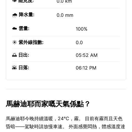
👁️
能見度:
0.0 km
🌧️
降水量:
0.0 mm
☁️
雲量:
100%
☀️
紫外線指數:
0.0
🌅
日出:
05:52 AM
🌇
日落:
06:12 PM
馬赫迪耶而家嘅天氣係點？
馬赫迪耶今晚持續溫暖，24°C，霧。 目前有霧而且天色
昏暗——駕駛時請放慢車速。 外面感覺悶熱，體感溫度達