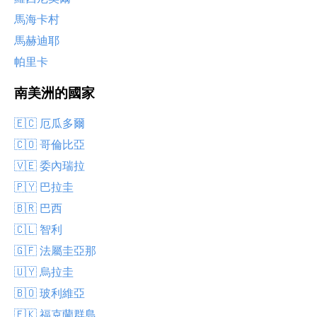
馬海卡村
馬赫迪耶
帕里卡
南美洲的國家
🇪🇨 厄瓜多爾
🇨🇴 哥倫比亞
🇻🇪 委內瑞拉
🇵🇾 巴拉圭
🇧🇷 巴西
🇨🇱 智利
🇬🇫 法屬圭亞那
🇺🇾 烏拉圭
🇧🇴 玻利維亞
🇫🇰 福克蘭群島