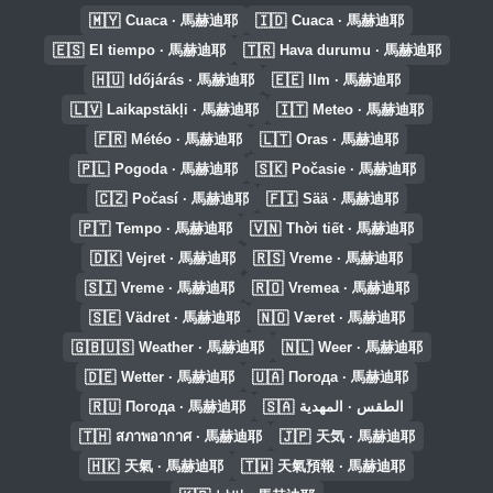
🇲🇾
🇮🇩
Cuaca · 馬赫迪耶
Cuaca · 馬赫迪耶
🇪🇸
🇹🇷
El tiempo · 馬赫迪耶
Hava durumu · 馬赫迪耶
🇭🇺
🇪🇪
Időjárás · 馬赫迪耶
Ilm · 馬赫迪耶
🇱🇻
🇮🇹
Laikapstākļi · 馬赫迪耶
Meteo · 馬赫迪耶
🇫🇷
🇱🇹
Météo · 馬赫迪耶
Oras · 馬赫迪耶
🇵🇱
🇸🇰
Pogoda · 馬赫迪耶
Počasie · 馬赫迪耶
🇨🇿
🇫🇮
Počasí · 馬赫迪耶
Sää · 馬赫迪耶
🇵🇹
🇻🇳
Tempo · 馬赫迪耶
Thời tiết · 馬赫迪耶
🇩🇰
🇷🇸
Vejret · 馬赫迪耶
Vreme · 馬赫迪耶
🇸🇮
🇷🇴
Vreme · 馬赫迪耶
Vremea · 馬赫迪耶
🇸🇪
🇳🇴
Vädret · 馬赫迪耶
Været · 馬赫迪耶
🇬🇧🇺🇸
🇳🇱
Weather · 馬赫迪耶
Weer · 馬赫迪耶
🇩🇪
🇺🇦
Wetter · 馬赫迪耶
Погода · 馬赫迪耶
🇷🇺
🇸🇦
Погода · 馬赫迪耶
الطقس · المهدية
🇹🇭
🇯🇵
สภาพอากาศ · 馬赫迪耶
天気 · 馬赫迪耶
🇭🇰
🇹🇼
天氣 · 馬赫迪耶
天氣預報 · 馬赫迪耶