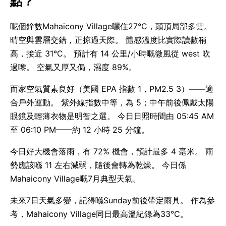
點？
呢個鐘數Mahaicony Village曬住27°C，頭頂局部多雲。
晴空與雲層交錯，正掠過天際。 體感溫度比實際讀數稍
高，接近 31°C。 預計有 14 公里/小時嘅微風從 west 吹
過嚟。 空氣又厚又侷，濕度 89%。
而家空氣質素良好（美國 EPA 指數 1，PM2.5 3）——適
合戶外運動。 紫外線指數中等，為 5；中午前後佩戴太陽
眼鏡及輕薄衣物是明智之選。 今日日照時間由 05:45 AM
至 06:10 PM——約 12 小時 25 分鐘。
今日好大機會落雨，有 72% 機會，預計最多 4 毫米。 雨
勢應該喺 11 左右減弱，隨後會轉為乾燥。 今日係
Mahaicony Village嘅7月典型天氣。
未來7日天氣多變，記得喺Sunday前後帶定雨具。 作為參
考，Mahaicony Village同日最高溫紀錄為33°C。