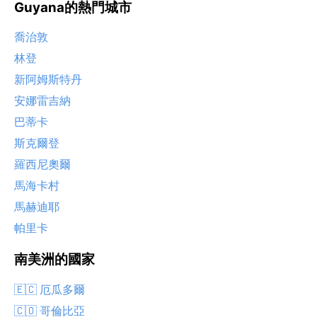
Guyana的熱門城市
喬治敦
林登
新阿姆斯特丹
安娜雷吉納
巴蒂卡
斯克爾登
羅西尼奧爾
馬海卡村
馬赫迪耶
帕里卡
南美洲的國家
🇪🇨 厄瓜多爾
🇨🇴 哥倫比亞