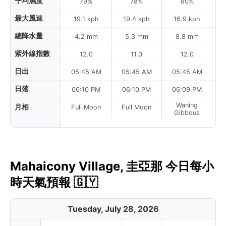
平均濕度
79%
78%
80%
最大風速
19.1 kph
19.4 kph
16.9 kph
總降水量
4.2 mm
5.3 mm
8.8 mm
紫外線指數
12.0
11.0
12.0
日出
05:45 AM
05:45 AM
05:45 AM
0
日落
06:10 PM
06:10 PM
06:09 PM
Waning
月相
Full Moon
Full Moon
Gibbous
Mahaicony Village, 圭亞那 今日每小
時天氣預報 🇬🇾
Tuesday, July 28, 2026