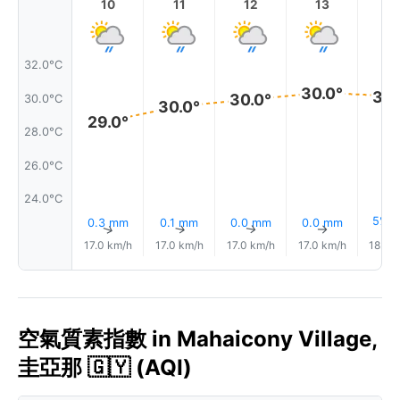
10
11
12
13
1
32.0°C
30.0°
30.
30.0°
30.0°C
30.0°
29.0°
28.0°C
26.0°C
24.0°C
5% 
0.3 mm
0.1 mm
0.0 mm
0.0 mm
↑
↑
↑
↑
17.0 km/h
17.0 km/h
17.0 km/h
17.0 km/h
18.0 
空氣質素指數 in Mahaicony Village,
圭亞那 🇬🇾 (AQI)