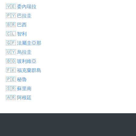
🇻🇪 委內瑞拉
🇵🇾 巴拉圭
🇧🇷 巴西
🇨🇱 智利
🇬🇫 法屬圭亞那
🇺🇾 烏拉圭
🇧🇴 玻利維亞
🇫🇰 福克蘭群島
🇵🇪 秘魯
🇸🇷 蘇里南
🇦🇷 阿根廷