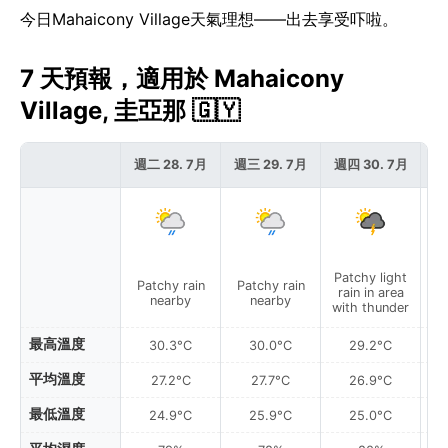
今日Mahaicony Village天氣理想——出去享受吓啦。
7 天預報，適用於 Mahaicony
Village, 圭亞那 🇬🇾
週二 28. 7月
週三 29. 7月
週四 30. 7月
週
Patchy light
Patchy rain
Patchy rain
P
rain in area
nearby
nearby
with thunder
最高溫度
30.3°C
30.0°C
29.2°C
平均溫度
27.2°C
27.7°C
26.9°C
最低溫度
24.9°C
25.9°C
25.0°C