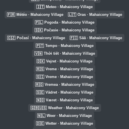
🇮🇹
Meteo · Mahaicony Village
🇫🇷
🇱🇹
Météo · Mahaicony Village
Oras · Mahaicony Village
🇵🇱
Pogoda · Mahaicony Village
🇸🇰
Počasie · Mahaicony Village
🇨🇿
🇫🇮
Počasí · Mahaicony Village
Sää · Mahaicony Village
🇵🇹
Tempo · Mahaicony Village
🇻🇳
Thời tiết · Mahaicony Village
🇩🇰
Vejret · Mahaicony Village
🇷🇸
Vreme · Mahaicony Village
🇸🇮
Vreme · Mahaicony Village
🇷🇴
Vremea · Mahaicony Village
🇸🇪
Vädret · Mahaicony Village
🇳🇴
Været · Mahaicony Village
🇬🇧🇺🇸
Weather · Mahaicony Village
🇳🇱
Weer · Mahaicony Village
🇩🇪
Wetter · Mahaicony Village