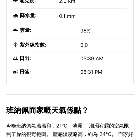
👁️
能見度:
2.0 km
🌧️
降水量:
0.1 mm
☁️
雲量:
96%
☀️
紫外線指數:
0.0
🌅
日出:
05:39 AM
🌇
日落:
06:31 PM
班納佩而家嘅天氣係點？
今晚班納佩氣溫溫和，21°C，薄霧。 潮濕有霧的空氣限
制了你的視野範圍。 體感溫度略高，約為 24°C。 而家好