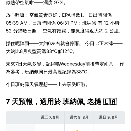
似熱帶空氣咁——濕度 97%。
放心呼吸：空氣質素良好，EPA指數1。 日出時間係
05:39 AM，日落時間係 06:31 PM：班納佩 有 12 小時
52 分鐘嘅日照。 空氣有霞霧，能見度得返大約 2 公里。
撐住呢陣雨——大約6左右就會停雨。 今日比正常涼——
大約比8月典型高溫33°C低12°C。
未來7日天氣多變，記得喺Wednesday前後帶定雨具。 作
為參考，班納佩同日最高溫紀錄為38°C。
今日班納佩天氣理想——出去享受吓啦。
7 天預報，適用於 班納佩, 老撾 🇱🇦
週五 7. 8月
週六 8. 8月
週日 9. 8月
週