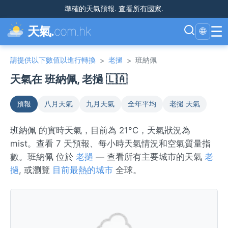
準確的天氣預報
.
查看所有國家
.
☰
天氣.
com.hk
🌐
請提供以下數值以進行轉換
老撾
班納佩
>
>
天氣在 班納佩, 老撾 🇱🇦
預報
八月天氣
九月天氣
全年平均
老撾 天氣
班納佩 的實時天氣，目前為 21°C，天氣狀況為
mist。查看 7 天預報、每小時天氣情況和空氣質量指
數。班納佩 位於
老撾
— 查看所有主要城市的天氣
老
撾
, 或瀏覽
目前最熱的城市
全球。