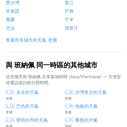
豐沙灣
塞公
班舍諾
芒賽
萬榮
芒辛
北汕
博里汗
查看所有城市的天氣 老撾
與 班納佩 同一時區的其他城市
這些城市與 班納佩 共享當地時間 (Asia/Vientiane) — 方便安
排通話或比較日照時間。
🇱🇦 永珍的天氣
🇱🇦 沙灣拿吉的天氣
老撾
老撾
🇱🇦 巴色的天氣
🇱🇦 他曲的天氣
老撾
老撾
🇱🇦 琅勃拉邦的天氣
🇱🇦 桑怒的天氣
老撾
老撾