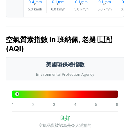
0.4 mm
0.1 mm
0.1 mm
0.1 mm
0.1 
↑
↑
↑
↑
5.0 km/h
6.0 km/h
5.0 km/h
5.0 km/h
6.0 k
空氣質素指數 in 班納佩, 老撾 🇱🇦
(AQI)
美國環保署指數
Environmental Protection Agency
1
1
2
3
4
5
6
良好
空氣品質被認為是令人滿意的