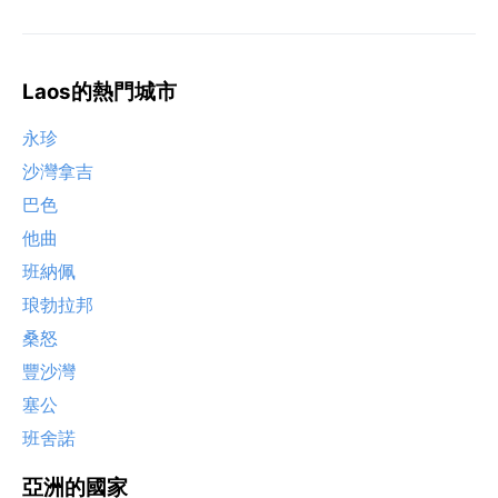
Laos的熱門城市
永珍
沙灣拿吉
巴色
他曲
班納佩
琅勃拉邦
桑怒
豐沙灣
塞公
班舍諾
亞洲的國家