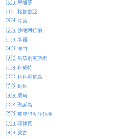
🇰🇭 柬埔寨
🇬🇪 格魯吉亞
🇧🇳 汶萊
🇸🇦 沙地阿拉伯
🇹🇭 泰國
🇲🇴 澳門
🇺🇿 烏茲別克斯坦
🇰🇼 科威特
🇨🇨 科科斯群島
🇯🇴 約旦
🇲🇲 緬甸
🇨🇽 聖誕島
🇮🇴 英屬印度洋領地
🇵🇭 菲律賓
🇲🇳 蒙古