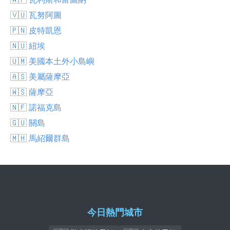
🇻🇺 瓦努阿圖
🇵🇳 皮特凱恩
🇳🇺 紐埃
🇺🇲 美國本土外小島嶼
🇦🇸 美屬薩摩亞
🇼🇸 薩摩亞
🇳🇫 諾福克島
🇬🇺 關島
🇲🇭 馬紹爾群島
今日熱門城市