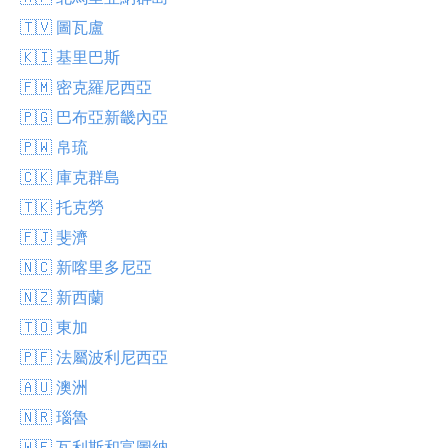
🇹🇻 圖瓦盧
🇰🇮 基里巴斯
🇫🇲 密克羅尼西亞
🇵🇬 巴布亞新畿內亞
🇵🇼 帛琉
🇨🇰 庫克群島
🇹🇰 托克勞
🇫🇯 斐濟
🇳🇨 新喀里多尼亞
🇳🇿 新西蘭
🇹🇴 東加
🇵🇫 法屬波利尼西亞
🇦🇺 澳洲
🇳🇷 瑙魯
🇼🇫 瓦利斯和富圖納