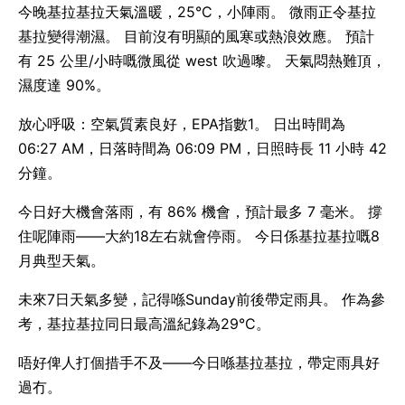
今晚基拉基拉天氣溫暖，25°C，小陣雨。 微雨正令基拉
基拉變得潮濕。 目前沒有明顯的風寒或熱浪效應。 預計
有 25 公里/小時嘅微風從 west 吹過嚟。 天氣悶熱難頂，
濕度達 90%。
放心呼吸：空氣質素良好，EPA指數1。 日出時間為
06:27 AM，日落時間為 06:09 PM，日照時長 11 小時 42
分鐘。
今日好大機會落雨，有 86% 機會，預計最多 7 毫米。 撐
住呢陣雨——大約18左右就會停雨。 今日係基拉基拉嘅8
月典型天氣。
未來7日天氣多變，記得喺Sunday前後帶定雨具。 作為參
考，基拉基拉同日最高溫紀錄為29°C。
唔好俾人打個措手不及——今日喺基拉基拉，帶定雨具好
過冇。