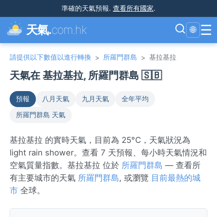
準確的天氣預報
.
查看所有國家
.
☰
天氣.
com.hk
🌐
請提供以下數值以進行轉換
所羅門群島
基拉基拉
>
>
天氣在 基拉基拉, 所羅門群島 🇸🇧
預報
八月天氣
九月天氣
全年平均
所羅門群島 天氣
基拉基拉 的實時天氣，目前為 25°C，天氣狀況為
light rain shower。查看 7 天預報、每小時天氣情況和
空氣質量指數。基拉基拉 位於
所羅門群島
— 查看所
有主要城市的天氣
所羅門群島
, 或瀏覽
目前最熱的城
市
全球。