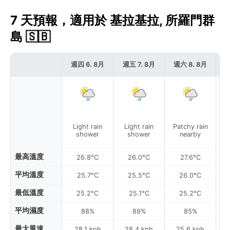
7 天預報，適用於 基拉基拉, 所羅門群
島 🇸🇧
週四 6. 8月
週五 7. 8月
週六 8. 8月
週
Light rain
Light rain
Patchy rain
L
shower
shower
nearby
最高溫度
26.8°C
26.0°C
27.6°C
平均溫度
25.7°C
25.5°C
26.0°C
最低溫度
25.2°C
25.1°C
25.2°C
平均濕度
88%
89%
85%
最大風速
28.1 kph
28.4 kph
25.6 kph