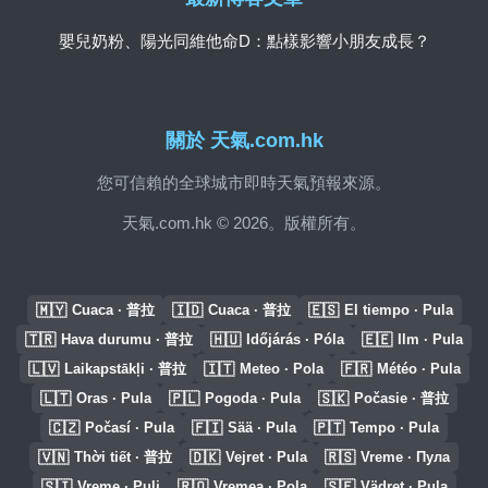
嬰兒奶粉、陽光同維他命D：點樣影響小朋友成長？
關於 天氣.com.hk
您可信賴的全球城市即時天氣預報來源。
天氣.com.hk © 2026。版權所有。
🇲🇾
🇮🇩
🇪🇸
Cuaca · 普拉
Cuaca · 普拉
El tiempo · Pula
🇹🇷
🇭🇺
🇪🇪
Hava durumu · 普拉
Időjárás · Póla
Ilm · Pula
🇱🇻
🇮🇹
🇫🇷
Laikapstākļi · 普拉
Meteo · Pola
Météo · Pula
🇱🇹
🇵🇱
🇸🇰
Oras · Pula
Pogoda · Pula
Počasie · 普拉
🇨🇿
🇫🇮
🇵🇹
Počasí · Pula
Sää · Pula
Tempo · Pula
🇻🇳
🇩🇰
🇷🇸
Thời tiết · 普拉
Vejret · Pula
Vreme · Пула
🇸🇮
🇷🇴
🇸🇪
Vreme · Pulj
Vremea · Pola
Vädret · Pula