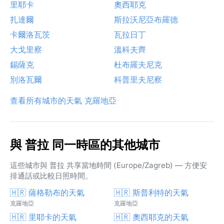
里耶卡
奧西耶克
扎達爾
斯拉沃尼亞布羅德
卡爾洛瓦茨
瓦拉日丁
大戈里察
溫科夫齊
錫薩克
杜布羅夫尼克
別洛瓦爾
科普里夫尼察
查看所有城市的天氣 克羅地亞
與 普拉 同一時區的其他城市
這些城市與 普拉 共享當地時間 (Europe/Zagreb) — 方便安
排通話或比較日照時間。
🇭🇷 薩格勒布的天氣
🇭🇷 斯普利特的天氣
克羅地亞
克羅地亞
🇭🇷 里耶卡的天氣
🇭🇷 奧西耶克的天氣