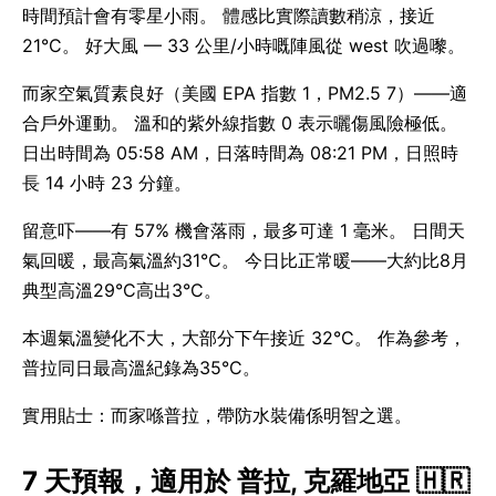
時間預計會有零星小雨。 體感比實際讀數稍涼，接近
21°C。 好大風 — 33 公里/小時嘅陣風從 west 吹過嚟。
而家空氣質素良好（美國 EPA 指數 1，PM2.5 7）——適
合戶外運動。 溫和的紫外線指數 0 表示曬傷風險極低。
日出時間為 05:58 AM，日落時間為 08:21 PM，日照時
長 14 小時 23 分鐘。
留意吓——有 57% 機會落雨，最多可達 1 毫米。 日間天
氣回暖，最高氣溫約31°C。 今日比正常暖——大約比8月
典型高溫29°C高出3°C。
本週氣溫變化不大，大部分下午接近 32°C。 作為參考，
普拉同日最高溫紀錄為35°C。
實用貼士：而家喺普拉，帶防水裝備係明智之選。
7 天預報，適用於 普拉, 克羅地亞 🇭🇷