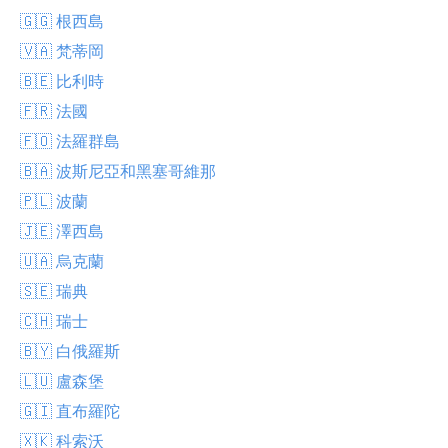
🇬🇬 根西島
🇻🇦 梵蒂岡
🇧🇪 比利時
🇫🇷 法國
🇫🇴 法羅群島
🇧🇦 波斯尼亞和黑塞哥維那
🇵🇱 波蘭
🇯🇪 澤西島
🇺🇦 烏克蘭
🇸🇪 瑞典
🇨🇭 瑞士
🇧🇾 白俄羅斯
🇱🇺 盧森堡
🇬🇮 直布羅陀
🇽🇰 科索沃