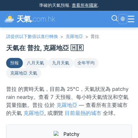
準確的天氣預報
.
查看所有國家
.
☰
天氣.
com.hk
🌐
請提供以下數值以進行轉換
克羅地亞
普拉
>
>
天氣在 普拉, 克羅地亞 🇭🇷
預報
八月天氣
九月天氣
全年平均
克羅地亞 天氣
普拉 的實時天氣，目前為 25°C，天氣狀況為 patchy
rain nearby。查看 7 天預報、每小時天氣情況和空氣
質量指數。普拉 位於
克羅地亞
— 查看所有主要城市
的天氣
克羅地亞
, 或瀏覽
目前最熱的城市
全球。