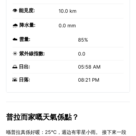
👁️
能見度:
10.0 km
🌧️
降水量:
0.0 mm
☁️
雲量:
85%
☀️
紫外線指數:
0.0
🌅
日出:
05:58 AM
🌇
日落:
08:21 PM
普拉而家嘅天氣係點？
喺普拉真係好暖：25°C，週边有零星小雨。 接下來一段