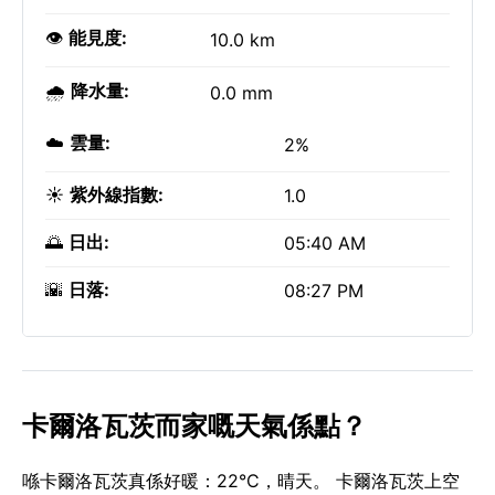
👁️
能見度:
10.0 km
🌧️
降水量:
0.0 mm
☁️
雲量:
2%
☀️
紫外線指數:
1.0
🌅
日出:
05:40 AM
🌇
日落:
08:27 PM
卡爾洛瓦茨而家嘅天氣係點？
喺卡爾洛瓦茨真係好暖：22°C，晴天。 卡爾洛瓦茨上空