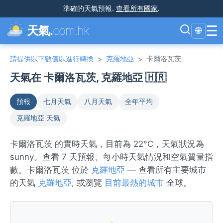
準確的天氣預報
.
查看所有國家
.
☰
天氣.
com.hk
🌐
請提供以下數值以進行轉換
克羅地亞
卡爾洛瓦茨
>
>
天氣在 卡爾洛瓦茨, 克羅地亞 🇭🇷
預報
七月天氣
八月天氣
全年平均
克羅地亞 天氣
卡爾洛瓦茨 的實時天氣，目前為 22°C，天氣狀況為
sunny。查看 7 天預報、每小時天氣情況和空氣質量指
數。卡爾洛瓦茨 位於
克羅地亞
— 查看所有主要城市
的天氣
克羅地亞
, 或瀏覽
目前最熱的城市
全球。