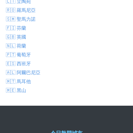
🇱🇹 立陶宛
🇷🇴 羅馬尼亞
🇸🇲 聖馬力諾
🇫🇮 芬蘭
🇬🇧 英國
🇳🇱 荷蘭
🇵🇹 葡萄牙
🇪🇸 西班牙
🇦🇱 阿爾巴尼亞
🇲🇹 馬耳他
🇲🇪 黑山