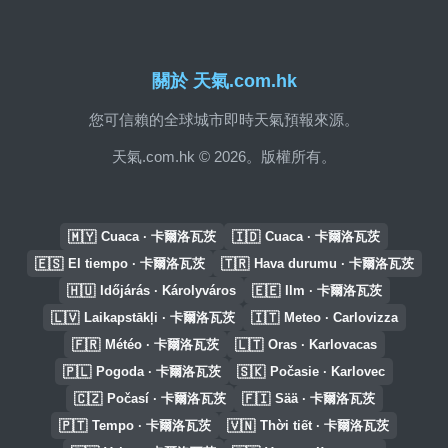
關於 天氣.com.hk
您可信賴的全球城市即時天氣預報來源。
天氣.com.hk © 2026。版權所有。
🇲🇾
🇮🇩
Cuaca · 卡爾洛瓦茨
Cuaca · 卡爾洛瓦茨
🇪🇸
🇹🇷
El tiempo · 卡爾洛瓦茨
Hava durumu · 卡爾洛瓦茨
🇭🇺
🇪🇪
Időjárás · Károlyváros
Ilm · 卡爾洛瓦茨
🇱🇻
🇮🇹
Laikapstākļi · 卡爾洛瓦茨
Meteo · Carlovizza
🇫🇷
🇱🇹
Météo · 卡爾洛瓦茨
Oras · Karlovacas
🇵🇱
🇸🇰
Pogoda · 卡爾洛瓦茨
Počasie · Karlovec
🇨🇿
🇫🇮
Počasí · 卡爾洛瓦茨
Sää · 卡爾洛瓦茨
🇵🇹
🇻🇳
Tempo · 卡爾洛瓦茨
Thời tiết · 卡爾洛瓦茨