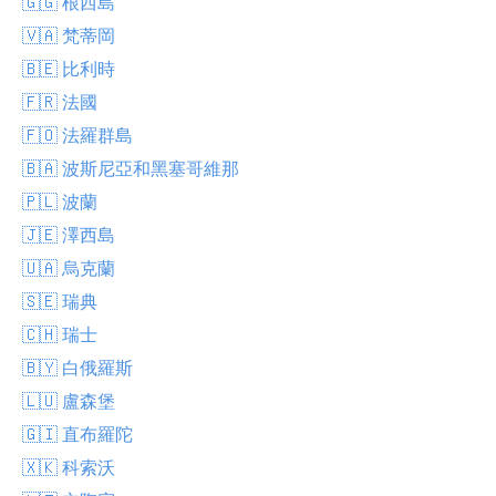
🇬🇬 根西島
🇻🇦 梵蒂岡
🇧🇪 比利時
🇫🇷 法國
🇫🇴 法羅群島
🇧🇦 波斯尼亞和黑塞哥維那
🇵🇱 波蘭
🇯🇪 澤西島
🇺🇦 烏克蘭
🇸🇪 瑞典
🇨🇭 瑞士
🇧🇾 白俄羅斯
🇱🇺 盧森堡
🇬🇮 直布羅陀
🇽🇰 科索沃