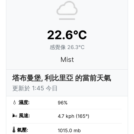
22.6°C
感覺像 26.3°C
Mist
塔布曼堡, 利比里亞 的當前天氣
更新於 1:45 今日
💧
濕度:
96%
🌬️
風速:
4.7 kph (165°)
🌡️
氣壓:
1015.0 mb