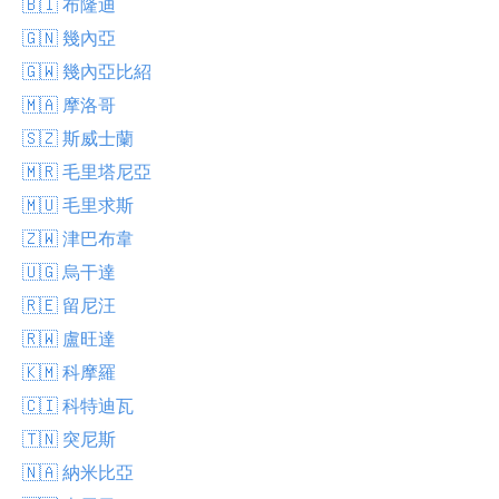
🇧🇮 布隆迪
🇬🇳 幾內亞
🇬🇼 幾內亞比紹
🇲🇦 摩洛哥
🇸🇿 斯威士蘭
🇲🇷 毛里塔尼亞
🇲🇺 毛里求斯
🇿🇼 津巴布韋
🇺🇬 烏干達
🇷🇪 留尼汪
🇷🇼 盧旺達
🇰🇲 科摩羅
🇨🇮 科特迪瓦
🇹🇳 突尼斯
🇳🇦 納米比亞