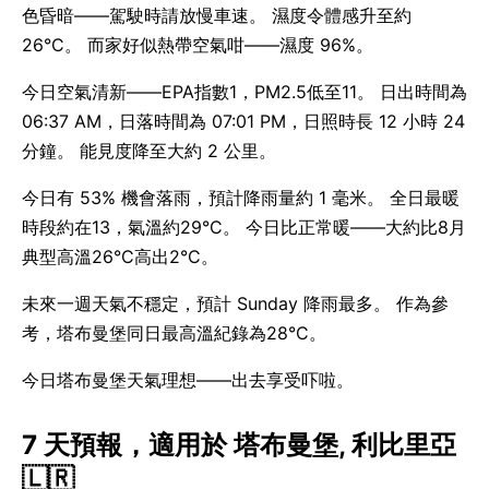
色昏暗——駕駛時請放慢車速。 濕度令體感升至約
26°C。 而家好似熱帶空氣咁——濕度 96%。
今日空氣清新——EPA指數1，PM2.5低至11。 日出時間為
06:37 AM，日落時間為 07:01 PM，日照時長 12 小時 24
分鐘。 能見度降至大約 2 公里。
今日有 53% 機會落雨，預計降雨量約 1 毫米。 全日最暖
時段約在13，氣溫約29°C。 今日比正常暖——大約比8月
典型高溫26°C高出2°C。
未來一週天氣不穩定，預計 Sunday 降雨最多。 作為參
考，塔布曼堡同日最高溫紀錄為28°C。
今日塔布曼堡天氣理想——出去享受吓啦。
7 天預報，適用於 塔布曼堡, 利比里亞
🇱🇷