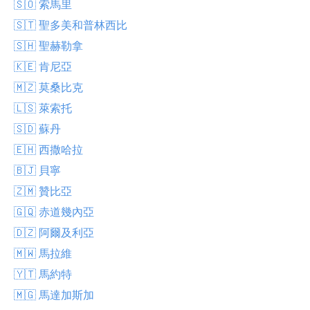
🇸🇴 索馬里
🇸🇹 聖多美和普林西比
🇸🇭 聖赫勒拿
🇰🇪 肯尼亞
🇲🇿 莫桑比克
🇱🇸 萊索托
🇸🇩 蘇丹
🇪🇭 西撒哈拉
🇧🇯 貝寧
🇿🇲 贊比亞
🇬🇶 赤道幾內亞
🇩🇿 阿爾及利亞
🇲🇼 馬拉維
🇾🇹 馬約特
🇲🇬 馬達加斯加