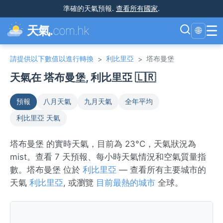
準確的天氣預報
.
查看所有國家
.
☰
天氣.
com.hk
🌐
請提供以下數值以進行轉換
利比里亞
塔布曼堡
>
>
天氣在 塔布曼堡, 利比里亞 🇱🇷
預報
八月天氣
九月天氣
全年平均
利比里亞 天氣
塔布曼堡 的實時天氣，目前為 23°C，天氣狀況為
mist。查看 7 天預報、每小時天氣情況和空氣質量指
數。塔布曼堡 位於
利比里亞
— 查看所有主要城市的
天氣
利比里亞
, 或瀏覽
目前最熱的城市
全球。