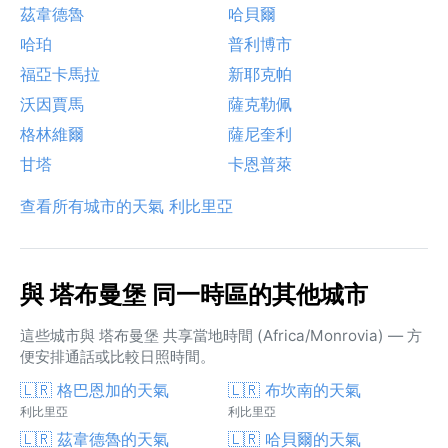
茲韋德魯
哈貝爾
哈珀
普利博市
福亞卡馬拉
新耶克帕
沃因賈馬
薩克勒佩
格林維爾
薩尼奎利
甘塔
卡恩普萊
查看所有城市的天氣 利比里亞
與 塔布曼堡 同一時區的其他城市
這些城市與 塔布曼堡 共享當地時間 (Africa/Monrovia) — 方
便安排通話或比較日照時間。
🇱🇷 格巴恩加的天氣
🇱🇷 布坎南的天氣
利比里亞
利比里亞
🇱🇷 茲韋德魯的天氣
🇱🇷 哈貝爾的天氣