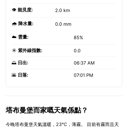
👁️
能見度:
2.0 km
🌧️
降水量:
0.0 mm
☁️
雲量:
85%
☀️
紫外線指數:
0.0
🌅
日出:
06:37 AM
🌇
日落:
07:01 PM
塔布曼堡而家嘅天氣係點？
今晚塔布曼堡天氣溫暖，23°C，薄霧。 目前有霧而且天