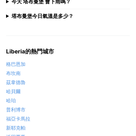
今天 塔布曼堡 會下雨嗎？
塔布曼堡今日氣溫是多少？
Liberia的熱門城市
格巴恩加
布坎南
茲韋德魯
哈貝爾
哈珀
普利博市
福亞卡馬拉
新耶克帕